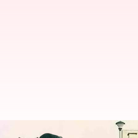
Andhra pradesh: ఉత్కంఠగా ఎమ్మెల్యే