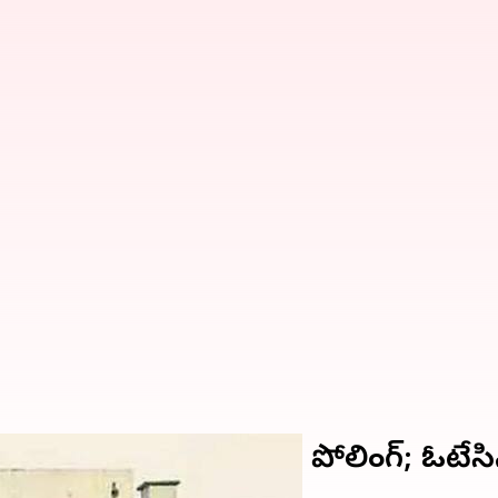
 కోటా ఎమ్మెల్సీ ఎన్నికల పోలింగ్; ఓటే