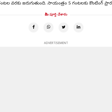
ల వరకు జరుగుతుంది. సాయంత్రం 5 గంటలకు కౌంటింగ్ ప్రారం
మీరు పూర్తి చేశారు
ADVERTISEMENT