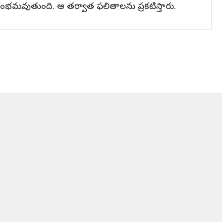
భమవుతుంది. ఆ తర్వాత ఫలితాలను ప్రకటిస్తారు.