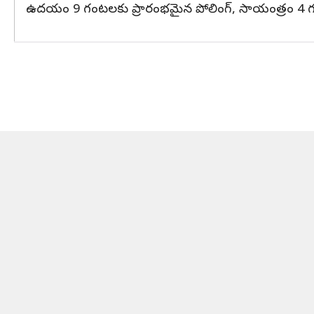
ఉదయం 9 గంటలకు ప్రారంభమైన పోలింగ్, సాయంత్రం 4 గంట