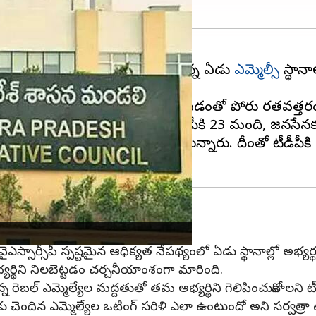
లో ఎమ్మెల్యే కోటాలో ఖాళీగా ఉన్న ఏడు
ఎమ్మెల్సీ
స్థాన
.
్టీ తెలుగుదేశం నుంచి ఒకరు బరిలో నిలవడంతో పోరు రతవత్తర
, వైఎస్సార్‌సీపీకి 151 మంది, టీడీపీకి 23 మంది, జనసేనకు
ులు మాత్రం ఆ పార్టీకి దూరంగా ఉంటున్నారు. దీంతో టీడీప
ఎస్సార్సీపీ స్పష్టమైన ఆధిక్యత నేపథ్యంలో ఏడు స్థానాల్లో అభ్యర్
యర్థిని నిలబెట్టడం చర్చనీయాంశంగా మారింది.
తున్న రెబల్ ఎమ్మెల్యేల మద్దతుతో తమ అభ్యర్థిని గెలిపించుకోవాలని టీడ
ీలకు చెందిన ఎమ్మెల్యేల ఒటింగ్ సరిళి ఎలా ఉంటుందో అని సర్వత్ర