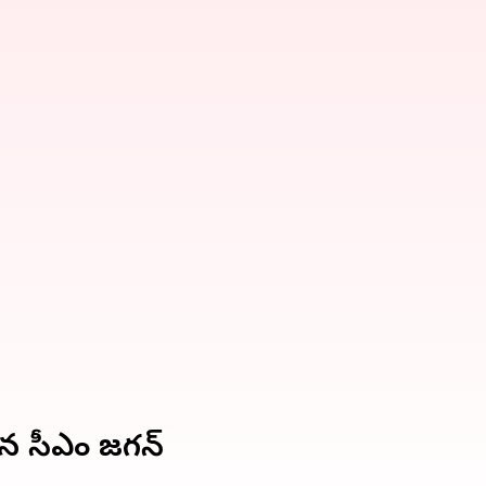
సిన సీఎం జగన్