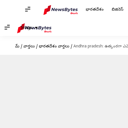
భారతదేశం
బిజినెస్
Telugu
హోమ్
/
వార్తలు
/
భారతదేశం వార్తలు
/
Andhra pradesh: ఉత్కంఠగా ఎమ్మెల