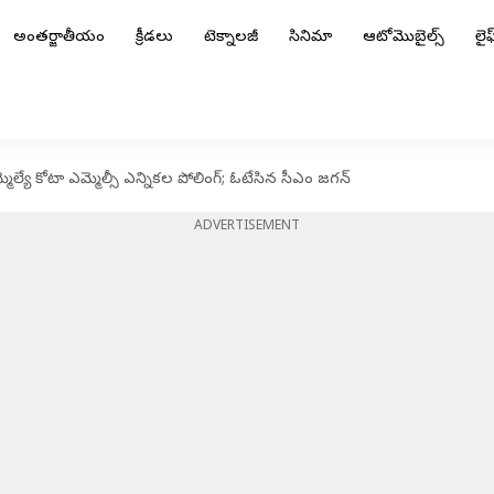
అంతర్జాతీయం
క్రీడలు
టెక్నాలజీ
సినిమా
ఆటోమొబైల్స్
లైఫ్
్యే కోటా ఎమ్మెల్సీ ఎన్నికల పోలింగ్; ఓటేసిన సీఎం జగన్
ADVERTISEMENT