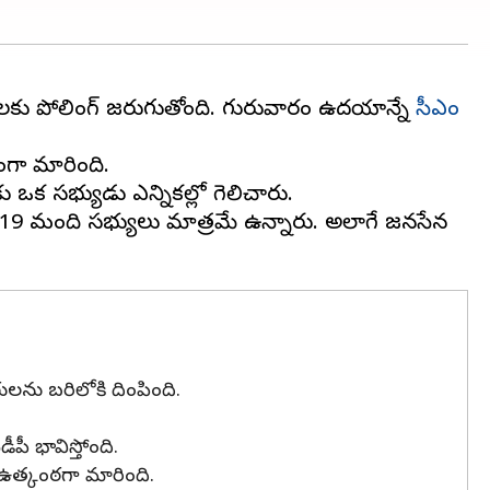
ాలకు పోలింగ్ జరుగుతోంది. గురువారం ఉదయాన్నే
సీఎం
ంగా మారింది.
 ఒక సభ్యుడు ఎన్నికల్లో గెలిచారు.
ీకి 19 మంది సభ్యులు మాత్రమే ఉన్నారు. అలాగే జనసేన
థులను బరిలోకి దింపింది.
ీపీ భావిస్తోంది.
ా ఉత్కంఠగా మారింది.