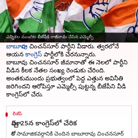
ఈ వార్తాకథనం ఏంటి
కర్ణాటక
అసెంబ్లీ ఎన్నికలకు సమయం దగ్గరపడుతోంది.
మరో నెల రోజుల్లో ఎన్నికలు జరగనున్న నేపథ్యంలో
ఎన్నికల ముంగిట బీజేపీకి రాజీనామ చేసిన ఎమ్మెల్సీ
అధికార బీజేపీ షాక్ తగిలింది.
బీజేపీ ఎమ్మెల్సీ
బాబూరావు
చించన్‌సూర్ పార్టీని వీడారు. త్వరలోనే
ఆయన
కాంగ్రెస్
పార్టీలోకి చేరనున్నారు.
బాబూరావు చించనసూర్ రాజీమానాతో ఈ నెలలో పార్టీని
వీడిన కీలక నేతల సంఖ్య రెండుకు చేరింది.
అంతకుముందు ప్రభుత్వంలో పెద్ద ఎత్తున అవినీతి
జరిగిందని ఆరోపిస్తూ ఎమ్మెల్సీ పుట్టన్న బీజేపీని వీడి
బీజేపీ
మార్చి 25న కాంగ్రెస్‌లో చేరిక
కోలి సామాజికవర్గానికి చెందిన బాబూరావు చించనసూర్