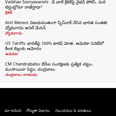
Vaibhav Sooryavanshi : రెడ్ బాల్ క్రికెట్‌పై వైభవ్ ఫోకస్.. మరి
టెస్టుల్లోనూ రాణిస్తాడా?
క్రికెట్
Anil Menon: విజయవంతంగా స్పేస్‌వాక్‌ చేసిన భారత సంతతి
వ్యోమగామి అనిల్‌ మేనన్
వ్యోమగామి
US Tariffs: భారత్‌పై 100% టారిఫ్‌ మోత.. అమెరికా సెనెట్‌లో
కీలక బిల్లుకు ఆమోదం
అమెరికా
CM Chandrababu: బీసీల సంరక్షణకు ప్రత్యేక చట్టం..
ముసాయిదా సిద్ధం: చంద్రబాబు
చంద్రబాబు నాయుడు
మా గురించి
గోప్యతా విధానం
నిబంధనలు & షరతులు