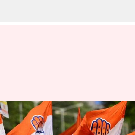
కాంగ్రెస్‌లోకి బీజేపీ ఎమ్మెల్సీ; ఎన్నికల
వేళ కమలం పార్టీకి షాక్
వ్రాసిన వారు
Mar 21, 2023
02:34 pm
Stalin