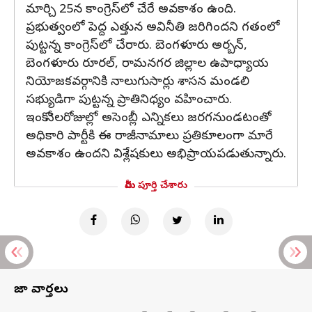
మార్చి 25న కాంగ్రెస్‌లో చేరే అవకాశం ఉంది.
ప్రభుత్వంలో పెద్ద ఎత్తున అవినీతి జరిగిందని గతంలో
పుట్టన్న కాంగ్రెస్‌లో చేరారు. బెంగళూరు అర్బన్,
బెంగళూరు రూరల్, రామనగర జిల్లాల ఉపాధ్యాయ
నియోజకవర్గానికి నాలుగుసార్లు శాసన మండలి
సభ్యుడిగా పుట్టన్న ప్రాతినిధ్యం వహించారు.
ఇంకో నెలరోజుల్లో అసెంబ్లీ ఎన్నికలు జరగనుండటంతో
అధికారి పార్టీకి ఈ రాజీనామాలు ప్రతికూలంగా మారే
అవకాశం ఉందని విశ్లేషకులు అభిప్రాయపడుతున్నారు.
మీరు పూర్తి చేశారు
తాజా వార్తలు