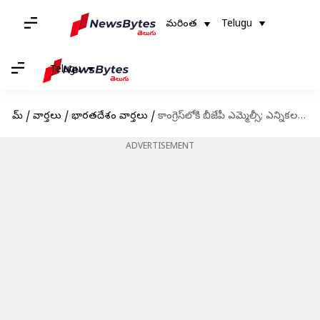
మరింత
Telugu
Telugu
హోమ్
/
వార్తలు
/
భారతదేశం వార్తలు
/
కాంగ్రెస్‌లోకి బీజేపీ ఎమ్మెల్సీ; ఎన్నికల వేళ కమలం పార్టీకి షాక్
ADVERTISEMENT