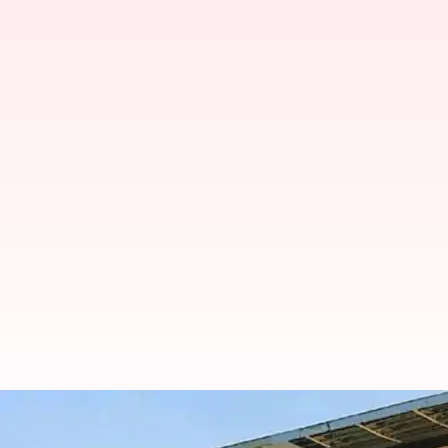
Cm Jagan : సీఎం జగన్ సహా 41మంది