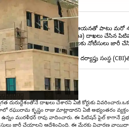
న్ రెడ్డి
కి నోటీసులు జారీ చేసింది. ఆయనతో పాటు మరో 
ృష్ణం రాజు (MP Raghurama) దాఖలు చేసిన పిటిషన్ ప
ులు మొత్తం 41 మంది ప్రతివాదులకు నోటీసులు జారీ చే
డిఫెన్స్
్రీరామ్ (AG Sri ram) వాదించారు.
తిగత దురుద్దేశంతోనే దాఖలు చేశారని ఏజీ కోర్టుకు వివరించారు.
లో రఘురామ కృష్ణం రాజు మాట్లాడారని ఏజీ అభ్యంతరం వ్యక్తం 
రళీధర్ రావు వాదించారు. ఈ పిటిషన్ ఫైల్ కాగానే ప్రభుత్వం 
టీసులు జారీ చేయాలని ఆదేశించింది. ఈ మేరకు విచారణ వాయిదా 