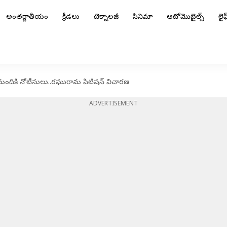
అంతర్జాతీయం
క్రీడలు
టెక్నాలజీ
సినిమా
ఆటోమొబైల్స్
లైఫ్
మందికి నోటీసులు..రఘురామ పిటిషన్ విచారణ
ADVERTISEMENT