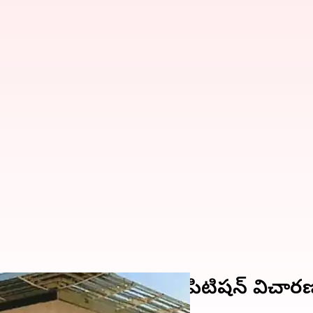
కి నోటీసులు..రఘురామ పిటిషన్ విచార