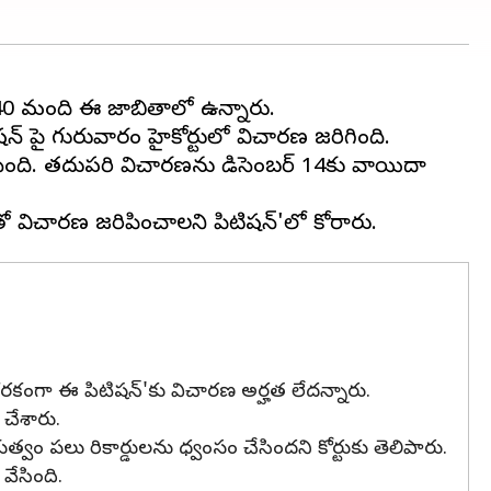
40 మంది ఈ జాబితాలో ఉన్నారు.
ై గురువారం హైకోర్టులో విచారణ జరిగింది.
సింది. తదుపరి విచారణను డిసెంబర్ 14కు వాయిదా
ఒకరకంగా ఈ పిటిషన్'కు విచారణ అర్హత లేదన్నారు.
చేశారు.
పలు రికార్డులను ధ్వంసం చేసిందని కోర్టుకు తెలిపారు.
వేసింది.