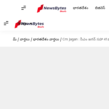
భారతదేశం
బిజినెస్
Telugu
హోమ్
/
వార్తలు
/
భారతదేశం వార్తలు
/
Cm Jagan : సీఎం జగన్ సహా 41