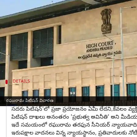
వ్రాసిన వారు
Nov 23, 2023
03:58 pm
TEJAVYAS BESTHA
ఈ వార్తాకథనం ఏంటి
ఆంధ్రప్రదేశ్
హైకోర్టు ఆ రాష్ట్ర ముఖ్యమంత్రి
వైఎస్ జగన్మోహ
ఏపీలో ఆర్థిక అవకతవకలు జరిగాయంటూ ఎంపీ రఘురామ క
ఈ మేరకు సీఎం జగన్ సహా పలువురు మంత్రులు, అధికార
వేస్తున్నట్లు ప్రకటించింది.
DETAILS
అసలు ఈ పిటిషన్'కు అర్హత లేదన్న ఏజీ, కాదన్న 
ఈ క్రమంలోనే విచారణ సందర్భంగా ప్రభుత్వం తరఫున ఏజీ శ
రఘురామ పిటిషన్ విచారణ
సదరు పిటిషన్'లో ప్రజా ప్రయోజనం ఏమీ లేదని,కేవలం వ్యక్
పిటిషన్ దాఖలు అనంతరం 'ప్రభుత్వ అవినీతి' అని మీడియా
ఇదే సమయంలో రఘురామ తరఫున సీనియర్ న్యాయవాది ఉన్నం ము
ఇరుపక్షాల వాదనలు విన్న న్యాయస్థానం, ప్రతివాదులకు నో