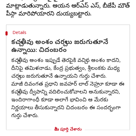
మాట్లాడుతున్నారు. ఆయన ఆర్ఎస్ ఎస్, బీజేపీ మౌత్
Details
కచ్చతీవు అంశం చర్చలు జరుగుతూనే
ఉన్నాయి: చిదంబరం
కచ్చతీవు అంశం ఇప్పుడే తెరపైకి వచ్చిన అంశం కాదని,
దీనిపై తమిళనాడు, కేంద్ర ప్రభుత్వం, శ్రీలంకకు మధ్య
చర్చలు జరుగుతూనే ఉన్నాయని గుర్తు చేశారు.
మాజీ దివంగత ప్రధాని జవహర్ లాల్ నెహ్రూ కూడా ఈ
కచ్చతీవు ద్వీపాన్ని వదిలించుకోవాలని అనుకున్నారని,
ఇందిరాగాంధీ కూడా అలాగే భావించి ఆ మేరకు
నిర్ణయాలు తీసుకున్నారని చిదంబరం ఈ సందర్భంగా
గుర్తు చేశారు.
మీరు పూర్తి చేశారు