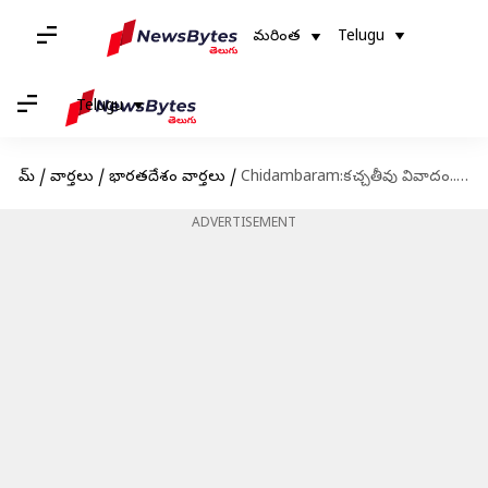
మరింత
Telugu
Telugu
హోమ్
/
వార్తలు
/
భారతదేశం వార్తలు
/
Chidambaram:కచ్చతీవు వివాదం.. విదేశాంగ మంత్రిపై చిదంబరం తీవ్ర విమర్శలు
ADVERTISEMENT