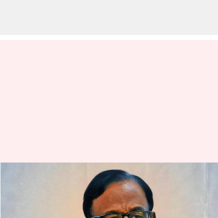
Chidambaram:కచ్చతీవు వివాదం..
విదేశాంగ మంత్రిపై చిదంబరం తీవ్ర
విమర్శలు