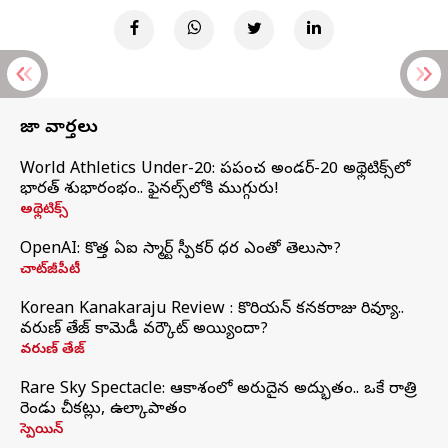
తాజా వార్తలు
World Athletics Under-20: ప్రపంచ అండర్-20 అథ్లెటిక్స్‌లో
భారత్‌ శుభారంభం.. ఫైనల్స్‌లోకి ముగ్గురు!
అథ్లెటిక్స్
OpenAI: కొత్త ఏఐ స్మార్ట్ స్పీకర్ ధర ఎంతో తెలుసా?
చాట్‌జీపీటీ
Korean Kanakaraju Review : కొరియన్ కనకరాజు రివ్యూ..
వరుణ్ తేజ్ కామెడీ వర్కౌట్ అయ్యిందా?
వరుణ్ తేజ్
Rare Sky Spectacle: ఆకాశంలో అరుదైన అద్భుతం.. ఒకే రాత్రి
రెండు చీకట్లు, ఉల్కాపాతం
స్పెయిన్