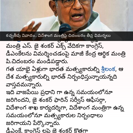
వ్రాసిన వారు
Apr 01, 2024
07:44 pm
Stalin
ఈ వార్తాకథనం ఏంటి
కచ్చతీవు ద్వీపాన్ని శ్రీలంకకు అప్పగించారంటూ ప్రధాని
కచ్చతీవు వివాదం.. విదేశాంగ మంత్రిపై చిదంబరం తీవ్ర విమర్శలు
నరేంద్ర మోదీ
చేసిన వ్యాఖ్యలను సమర్థిస్తూ విదేశాంగ
మంత్రి ఎస్. జై శంకర్ ఎక్స్ వేదికగా కాంగ్రెస్,
డీఎంకేలను విమర్శించడంపై మాజీ కేంద్ర ఆర్థిక మంత్రి
పి.చిదంబరం మండిపడ్డారు.
గత యాభై ఏళ్లుగా భారత మత్స్యకారుల్ని
శ్రీలంక
, ఆ
దేశ మత్స్యకారుల్ని భారత్ నిర్బంధిస్తున్నాయన్నది
వాస్తవమన్నారు.
ఇది వాజపేయి ప్రధాని గా ఉన్న సమయంలోనూ
జరిగిందని, జై శంకర్ ఫారిన్ సర్వీస్ ఆఫీసర్గా,
విదేశాంగ శాఖ కార్యదర్శిగా, విదేశాంగ మంత్రిగా ఉన్న
సమయంలోనూ మత్స్యకారుల నిర్బంధాలు
జరిగాయని పేర్కొన్నారు.
డీఎంకే, కాంగ్రెస్ లపై జై శంకర్ కొత్తగా