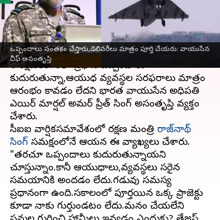
అసంతృప్తి
వ్రాసిన వారు
May 29, 2025
03:43 pm
Sirish Praharaju
ఈ వార్తాకథనం ఏంటి
ఒప్పందాలు సంతకం చేస్తారు,డెలివరీలు మాత్రం పూర్తి చేయరు: వాయుసేన
చీఫ్‌ అసంతృప్తి
దేశ రక్షణరంగంలో ప్రధాన ఒప్పందాలు
కుదురుతున్నా,ఆయుధ వ్యవస్థల సరఫరాలు మాత్రం
ఆరంభం కావడం లేదని భారత వాయుసేన అధిపతి
ఎయిర్‌ మార్షల్‌ అమర్‌ ప్రీత్‌ సింగ్‌ అసంతృప్తి వ్యక్తం
చేశారు.
సీఐఐ వార్షికసమావేశంలో రక్షణ మంత్రి
రాజ్‌నాథ్‌
సింగ్‌
సమక్షంలోనే ఆయన ఈ వ్యాఖ్యలు చేశారు.
"తరచూ ఒప్పందాలు కుదురుతున్నాయని
చూస్తున్నాం.కానీ ఆయుధాలు,వ్యవస్థలు సరైన
సమయానికి అందడం లేదు.గడువు సమస్య
ప్రధానంగా ఉంది.సకాలంలో పూర్తయిన ఒక్క ప్రాజెక్టు
కూడా నాకు గుర్తుండటం లేదు.మనం చేయలేని
పనుల గురించి హామీలు ఇవ్వడం ఎందుకు? తేజస్‌