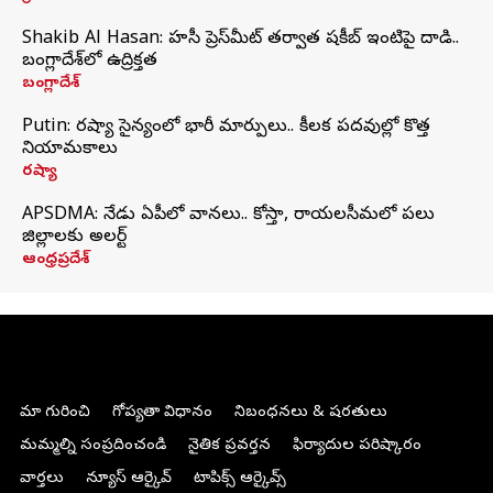
Shakib Al Hasan: హసీనా ప్రెస్‌మీట్‌ తర్వాత షకీబ్‌ ఇంటిపై దాడి..
బంగ్లాదేశ్‌లో ఉద్రిక్తత
బంగ్లాదేశ్
Putin: రష్యా సైన్యంలో భారీ మార్పులు.. కీలక పదవుల్లో కొత్త
నియామకాలు
రష్యా
APSDMA: నేడు ఏపీలో వానలు.. కోస్తా, రాయలసీమలో పలు
జిల్లాలకు అలర్ట్
ఆంధ్రప్రదేశ్
మా గురించి
గోప్యతా విధానం
నిబంధనలు & షరతులు
మమ్మల్ని సంప్రదించండి
నైతిక ప్రవర్తన
ఫిర్యాదుల పరిష్కారం
వార్తలు
న్యూస్ ఆర్కైవ్
టాపిక్స్ ఆర్కైవ్స్