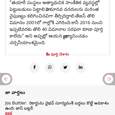
"తయారీ సంస్థలు అత్యాధునిక సాంకేతిక వ్యవస్థల్లో
పెట్టుబడులు పెట్టాలి.వారి మానవ వనరులను మరింత
నైపుణ్యం కలిగించినవిగా తీర్చిదిద్దాలి.తేజస్‌ తొలి
విమానం 2001లో గాల్లోకి ఎగిరింది.కానీ 2016 నుంచి
ఇప్పటివరకు తొలి 40 విమానాల సరఫరా కూడా పూర్తి
కాలేదు" అని అప్పట్లో ఆయన వ్యాఖ్యానించడం
చర్చనీయాంశమైంది.
మీరు పూర్తి చేశారు
తాజా వార్తలు
Jos Buttler: నా రికార్డును వైభవ్ సూర్యవంశీ బద్దలు కొట్టే అవకాశం
ఉంది: జాస్ బట్లర్
క్రికెట్