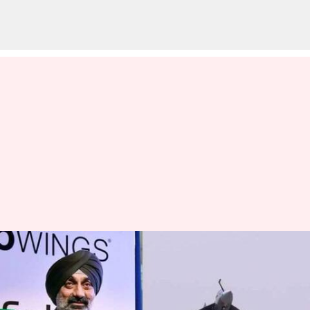
IAF:"ఒప్పందాలు సంతకం
చేస్తారు,డెలివరీలు మాత్రం పూర్తి
చేయరు": వాయుసేన చీఫ్‌