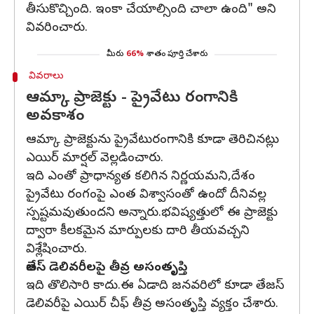
తీసుకొచ్చింది. ఇంకా చేయాల్సింది చాలా ఉంది" అని
వివరించారు.
మీరు
66%
శాతం పూర్తి చేశారు
వివరాలు
ఆమ్కా ప్రాజెక్టు - ప్రైవేటు రంగానికి
అవకాశం
ఆమ్కా ప్రాజెక్టును ప్రైవేటురంగానికి కూడా తెరిచినట్లు
ఎయిర్‌ మార్షల్‌ వెల్లడించారు.
ఇది ఎంతో ప్రాధాన్యత కలిగిన నిర్ణయమని,దేశం
ప్రైవేటు రంగంపై ఎంత విశ్వాసంతో ఉందో దీనివల్ల
స్పష్టమవుతుందని అన్నారు.భవిష్యత్తులో ఈ ప్రాజెక్టు
ద్వారా కీలకమైన మార్పులకు దారి తీయవచ్చని
విశ్లేషించారు.
తేజస్‌ డెలివరీలపై తీవ్ర అసంతృప్తి
ఇది తొలిసారి కాదు.ఈ ఏడాది జనవరిలో కూడా తేజస్‌
డెలివరీపై ఎయిర్‌ చీఫ్‌ తీవ్ర అసంతృప్తి వ్యక్తం చేశారు.