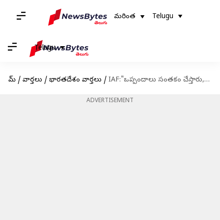
మరింత
Telugu
Telugu
హోమ్
/
వార్తలు
/
భారతదేశం వార్తలు
/
IAF:"ఒప్పందాలు సంతకం చేస్తారు,డెలివరీలు మాత్రం పూర్తి చేయరు": వాయుసేన చీఫ్‌ అసంతృప్తి
ADVERTISEMENT