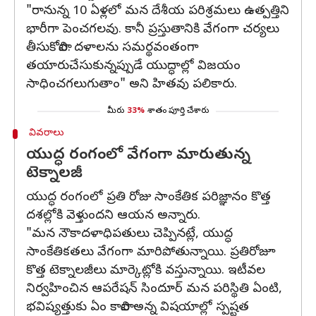
"రానున్న 10 ఏళ్లలో మన దేశీయ పరిశ్రమలు ఉత్పత్తిని
భారీగా పెంచగలవు. కానీ ప్రస్తుతానికి వేగంగా చర్యలు
తీసుకోవాలి. దళాలను సమర్థవంతంగా
తయారుచేసుకున్నప్పుడే యుద్ధాల్లో విజయం
సాధించగలుగుతాం" అని హితవు పలికారు.
మీరు
33%
శాతం పూర్తి చేశారు
వివరాలు
యుద్ధ రంగంలో వేగంగా మారుతున్న
టెక్నాలజీ
యుద్ధ రంగంలో ప్రతి రోజు సాంకేతిక పరిజ్ఞానం కొత్త
దశల్లోకి వెళ్తుందని ఆయన అన్నారు.
"మన నౌకాదళాధిపతులు చెప్పినట్లే, యుద్ధ
సాంకేతికతలు వేగంగా మారిపోతున్నాయి. ప్రతిరోజూ
కొత్త టెక్నాలజీలు మార్కెట్లోకి వస్తున్నాయి. ఇటీవల
నిర్వహించిన ఆపరేషన్‌ సిందూర్‌ మన పరిస్థితి ఏంటి,
భవిష్యత్తుకు ఏం కావాలి అన్న విషయాల్లో స్పష్టత