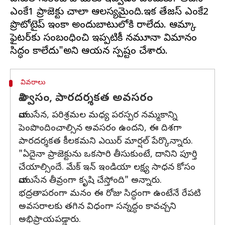
ఎంకే1 ప్రాజెక్టు చాలా ఆలస్యమైంది.ఇక తేజస్‌ ఎంకే2
ప్రొటోటైప్‌ ఇంకా అందుబాటులోకి రాలేదు. ఆమ్కా
ఫైటర్‌కు సంబంధించి ఇప్పటికీ నమూనా విమానం
వివరాలు
విశ్వాసం, పారదర్శకత అవసరం
వాయుసేన, పరిశ్రమల మధ్య పరస్పర నమ్మకాన్ని
పెంపొందించాల్సిన అవసరం ఉందని, ఈ దిశగా
పారదర్శకత కీలకమని ఎయిర్‌ మార్షల్‌ పేర్కొన్నారు.
"ఏదైనా ప్రాజెక్టును ఒకసారి తీసుకుంటే, దానిని పూర్తి
చేయాల్సిందే. మేక్ ఇన్ ఇండియా లక్ష్య సాధన కోసం
వాయుసేన తీవ్రంగా కృషి చేస్తోంది" అన్నారు.
భద్రతాపరంగా మనం ఈ రోజు సిద్ధంగా ఉంటేనే రేపటి
అవసరాలకు తగిన విధంగా సన్నద్ధం కావచ్చని
అభిప్రాయపడ్డారు.