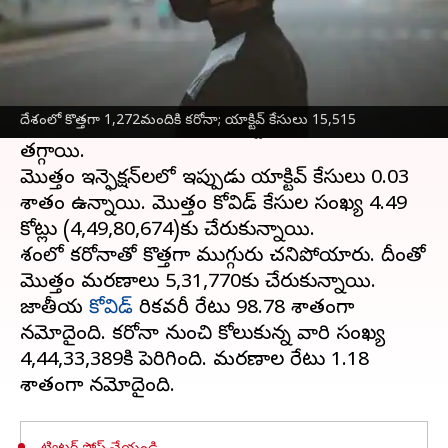
ఈ వార్తాకథనం ఏంటి
దేశంలో 24 గంటల్లో 1,272
కరోనా కొత్త కేసులు
నమోదైనట్లు కేంద్ర ఆరోగ్య మంత్రిత్వ శాఖ ఆదివారం
దేశంలో కొత్తగా 1,272మందికి కరోనా; యాక్టివ్ కేసులు 15,515
తెలిపింది. తాజా కేసులతో యాక్టివ్ కేసులు 15,515కి
తగ్గాయి.
మొత్తం ఇన్ఫెక్షన్‌లలో ఇప్పుడు యాక్టివ్ కేసులు 0.03
శాతం ఉన్నాయి. మొత్తం కోవిడ్ కేసుల సంఖ్య 4.49
కోట్లు (4,49,80,674)కు చేరుకున్నాయి.
దేశంలో కరోనాతో కొత్తగా ముగ్గురు చనిపోయారు. దీంతో
మొత్తం మరణాలు 5,31,770కు చేరుకున్నాయి.
జాతీయ
కోవిడ్
రికవరీ రేటు 98.78 శాతంగా
నమోదైంది. కరోనా నుంచి కోలుకున్న వారి సంఖ్య
4,44,33,389కి పెరిగింది. మరణాల రేటు 1.18