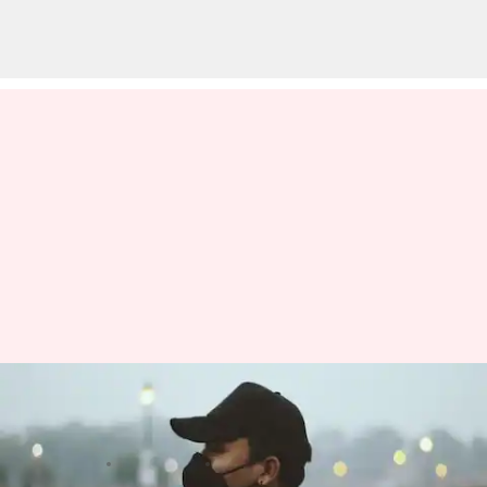
దేశంలో కొత్తగా 1,272మందికి కరోనా;
యాక్టివ్ కేసులు 15,515
వ్రాసిన వారు
May 14, 2023
10:49 am
Stalin