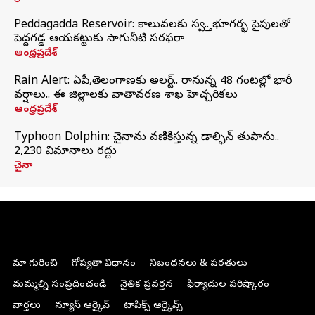
Peddagadda Reservoir: కాలువలకు స్వస్తి.. భూగర్భ పైపులతో
పెద్దగడ్డ ఆయకట్టుకు సాగునీటి సరఫరా
ఆంధ్రప్రదేశ్
Rain Alert: ఏపీ,తెలంగాణకు అలర్ట్.. రానున్న 48 గంటల్లో భారీ
వర్షాలు.. ఈ జిల్లాలకు వాతావరణ శాఖ హెచ్చరికలు
ఆంధ్రప్రదేశ్
Typhoon Dolphin: చైనాను వణికిస్తున్న డాల్ఫిన్‌ తుపాను..
2,230 విమానాలు రద్దు
చైనా
మా గురించి
గోప్యతా విధానం
నిబంధనలు & షరతులు
మమ్మల్ని సంప్రదించండి
నైతిక ప్రవర్తన
ఫిర్యాదుల పరిష్కారం
వార్తలు
న్యూస్ ఆర్కైవ్
టాపిక్స్ ఆర్కైవ్స్