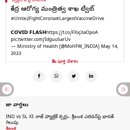
ట్విట్టర్ పోస్ట్ చేయండి
కేంద్ర ఆరోగ్య మంత్రిత్వ శాఖ ట్వీట్
#Unite2FightCorona
#LargestVaccineDrive
𝗖𝗢𝗩𝗜𝗗 𝗙𝗟𝗔𝗦𝗛
https://t.co/FXxj3aOpoA
pic.twitter.com/Idguu5arUv
— Ministry of Health (@MoHFW_INDIA)
May 14,
2023
మీరు పూర్తి చేశారు
తాజా వార్తలు
IND vs SL XI: సిరాజ్‌ హ్యాట్రిక్‌ సిక్సర్లు.. శ్రీలంక ఎలెవన్‌పై భారత్‌
గెలుపు
శ్రీలంక