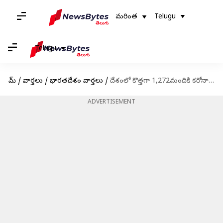
మరింత
Telugu
Telugu
హోమ్
/
వార్తలు
/
భారతదేశం వార్తలు
/
దేశంలో కొత్తగా 1,272మందికి కరోనా; యాక్టివ్ కేసులు 15,515
ADVERTISEMENT