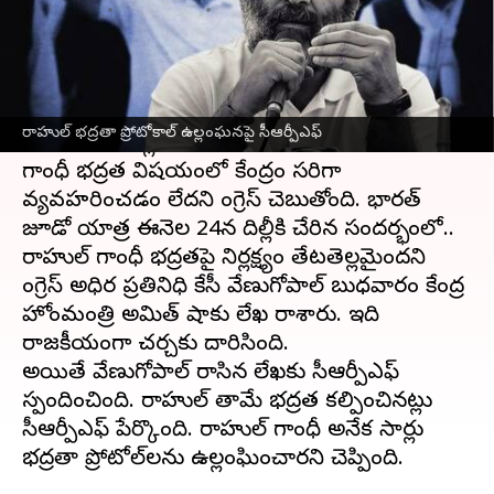
వ్రాసిన వారు
Dec 29, 2022
03:54 pm
Stalin
ఈ వార్తాకథనం ఏంటి
కాంగ్రెస్ అగ్రనేత రాహుల్ గాంధీ భద్రత విషయం ఇప్పడు
రాహుల్ భద్రతా ప్రోటోకాల్‌ ఉల్లంఘనపై సీఆర్పీఎఫ్
దేశ రాజకీయాల్లో హాట్ టాపిక్‌గా మారింది. రాహుల్
గాంధీ భద్రత విషయంలో కేంద్రం సరిగా
వ్యవహరించడం లేదని కాంగ్రెస్ చెబుతోంది. భారత్
జూడో యాత్ర ఈనెల 24న దిల్లీకి చేరిన సందర్భంలో..
రాహుల్ గాంధీ భద్రతపై నిర్లక్ష్యం తేటతెల్లమైందని
కాంగ్రెస్ అధికార ప్రతినిధి కేసీ వేణుగోపాల్ బుధవారం కేంద్ర
హోంమంత్రి అమిత్ షాకు లేఖ రాశారు. ఇది
రాజకీయంగా చర్చకు దారిసింది.
అయితే వేణుగోపాల్ రాసిన లేఖకు సీఆర్పీఎఫ్
స్పందించింది. రాహుల్ తామే భద్రత కల్పించినట్లు
సీఆర్పీఎఫ్ పేర్కొంది. రాహుల్ గాంధీ అనేక సార్లు