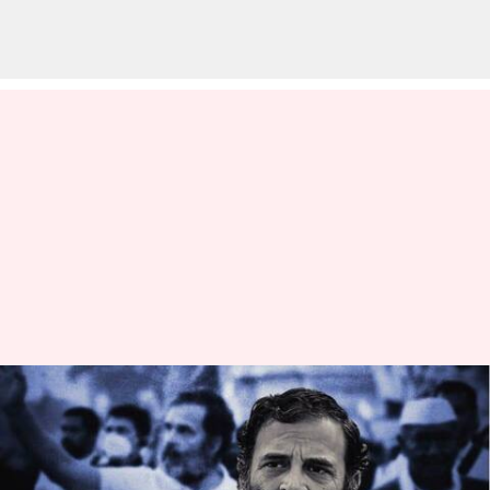
రాహుల్ భద్రతపై కాంగ్రెస్
అనుమానాలు.. కేంద్రం ఏం
అంటోంది?