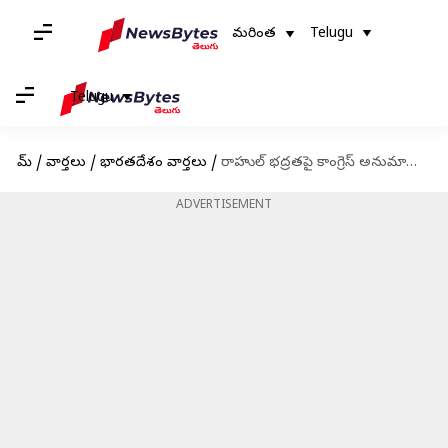
మరింత
Telugu
Telugu
హోమ్
/
వార్తలు
/
భారతదేశం వార్తలు
/
రాహుల్ భద్రతపై కాంగ్రెస్ అనుమానాలు.. కేంద్రం ఏం అంటోంది?
ADVERTISEMENT