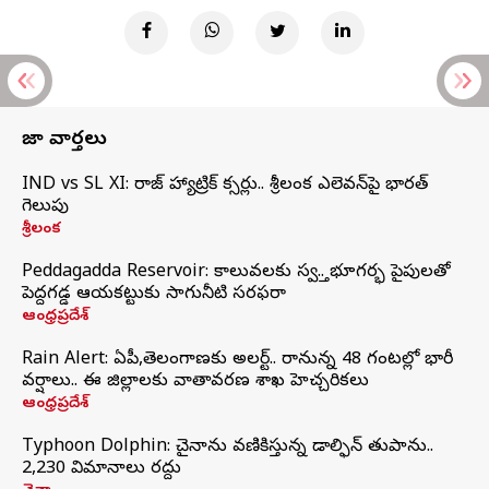
తాజా వార్తలు
IND vs SL XI: సిరాజ్‌ హ్యాట్రిక్‌ సిక్సర్లు.. శ్రీలంక ఎలెవన్‌పై భారత్‌
గెలుపు
శ్రీలంక
Peddagadda Reservoir: కాలువలకు స్వస్తి.. భూగర్భ పైపులతో
పెద్దగడ్డ ఆయకట్టుకు సాగునీటి సరఫరా
ఆంధ్రప్రదేశ్
Rain Alert: ఏపీ,తెలంగాణకు అలర్ట్.. రానున్న 48 గంటల్లో భారీ
వర్షాలు.. ఈ జిల్లాలకు వాతావరణ శాఖ హెచ్చరికలు
ఆంధ్రప్రదేశ్
Typhoon Dolphin: చైనాను వణికిస్తున్న డాల్ఫిన్‌ తుపాను..
2,230 విమానాలు రద్దు