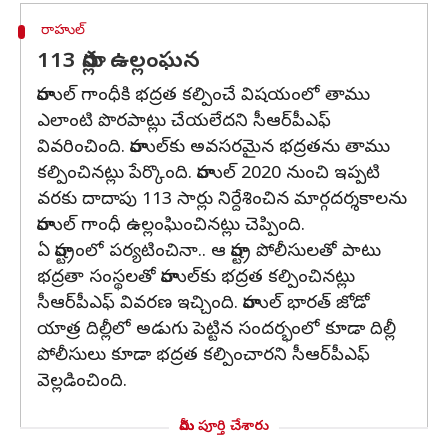
రాహుల్
113 సార్లు ఉల్లంఘన
రాహుల్ గాంధీకి భద్రత కల్పించే విషయంలో తాము
ఎలాంటి పొరపాట్లు చేయలేదని సీఆర్‌పీఎఫ్
వివరించింది. రాహుల్‌కు అవసరమైన భద్రతను తాము
కల్పించినట్లు పేర్కొంది. రాహుల్ 2020 నుంచి ఇప్పటి
వరకు దాదాపు 113 సార్లు నిర్దేశించిన మార్గదర్శకాలను
రాహుల్ గాంధీ ఉల్లంఘించినట్లు చెప్పింది.
ఏ రాష్ట్రంలో పర్యటించినా.. ఆ రాష్ట్ర పోలీసులతో పాటు
భద్రతా సంస్థలతో రాహుల్‌కు భద్రత కల్పించినట్లు
సీఆర్‌పీఎఫ్ వివరణ ఇచ్చింది. రాహుల్ భారత్ జోడో
యాత్ర దిల్లీలో అడుగు పెట్టిన సందర్భంలో కూడా దిల్లీ
పోలీసులు కూడా భద్రత కల్పించారని సీఆర్‌పీఎఫ్
వెల్లడించింది.
మీరు పూర్తి చేశారు