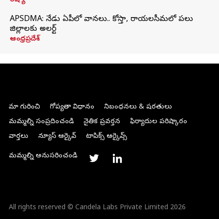
రష్యా
APSDMA: నేడు ఏపీలో వానలు.. కోస్తా, రాయలసీమలో పలు
జిల్లాలకు అలర్ట్
ఆంధ్రప్రదేశ్
మా గురించి
గోప్యతా విధానం
నిబంధనలు & షరతులు
మమ్మల్ని సంప్రదించండి
నైతిక ప్రవర్తన
ఫిర్యాదుల పరిష్కారం
వార్తలు
న్యూస్ ఆర్కైవ్
టాపిక్స్ ఆర్కైవ్స్
మమ్మల్ని అనుసరించండి
All rights reserved © Candela Labs Private Limited 2026