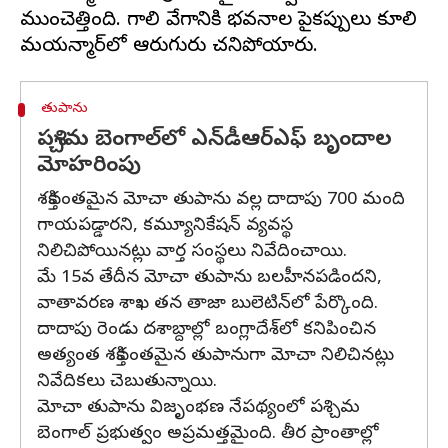
ముంచెత్తింది. గాలి వేగానికి భవనాల పైకప్పులు కూలి
తుపాను
పశ్చిమ బెంగాల్‌‌లో ఎన్‌డీఆర్ఎఫ్ బృందాల
మోహరింపు
శక్తివంతమైన మోచా తుపాను వల్ల దాదాపు 700 మంది
గాయపడ్డారని, కమ్యూనికేషన్ వ్యవస్థ
నిలిచిపోయినట్లు వార్త సంస్థలు నివేదించాయి.
మే 15వ తేదీన మోచా తుపాను బలహీనపడిందని,
వాతావరణ శాఖ తన తాజా బులెటిన్‌లో పేర్కొంది.
దాదాపు రెండు దశాబ్దాల్లో బంగ్లాదేశ్‌లో కనిపించిన
అత్యంత శక్తివంతమైన తుపానుగా మోచా నిలిచినట్లు
నివేదికలు చెబుతున్నాయి.
మోచా తుపాను విజృంభణ నేపథ్యంలో పశ్చిమ
బెంగాల్‌ ప్రభుత్వం అప్రమత్తమైంది. తీర ప్రాంతాల్లో