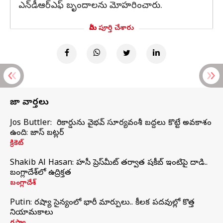
ఎన్‌డీఆర్ఎఫ్ బృందాలను మోహరించారు.
మీరు పూర్తి చేశారు
తాజా వార్తలు
Jos Buttler: నా రికార్డును వైభవ్ సూర్యవంశీ బద్దలు కొట్టే అవకాశం
ఉంది: జాస్ బట్లర్
క్రికెట్
Shakib Al Hasan: హసీనా ప్రెస్‌మీట్‌ తర్వాత షకీబ్‌ ఇంటిపై దాడి..
బంగ్లాదేశ్‌లో ఉద్రిక్తత
బంగ్లాదేశ్
Putin: రష్యా సైన్యంలో భారీ మార్పులు.. కీలక పదవుల్లో కొత్త
నియామకాలు