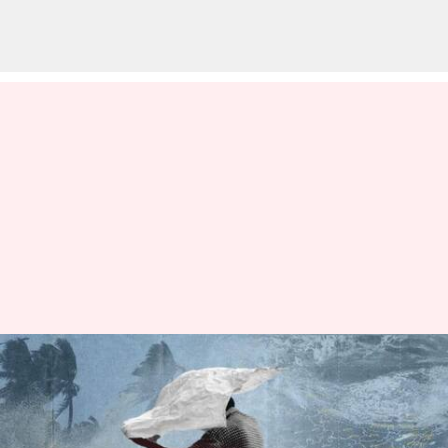
మోచా తుపాను: మయన్మార్‌లో
ఆరుగురు మృతి, 700 మందికి
గాయాలు