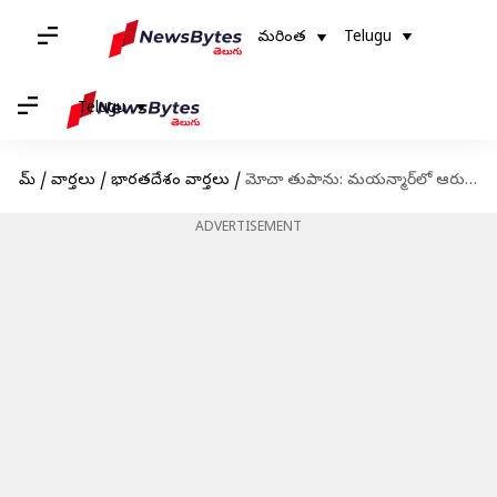
మరింత
Telugu
Telugu
హోమ్
/
వార్తలు
/
భారతదేశం వార్తలు
/
మోచా తుపాను: మయన్మార్‌లో ఆరుగురు మృతి, 700 మందికి గాయాలు
ADVERTISEMENT