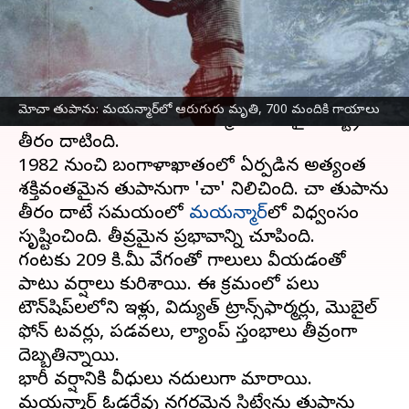
వ్రాసిన వారు
May 15, 2023
12:23 pm
Stalin
ఈ వార్తాకథనం ఏంటి
మోచా
తుపాను
ఆదివారం మధ్యాహ్నం బంగ్లాదేశ్, సిట్వే
మోచా తుపాను: మయన్మార్‌లో ఆరుగురు మృతి, 700 మందికి గాయాలు
టౌన్‌షిప్ సమీపంలో, మయన్మార్‌లోని రఖైన్ రాష్ట్రంలో
తీరం దాటింది.
1982 నుంచి బంగాళాఖాతంలో ఏర్పడిన అత్యంత
శక్తివంతమైన తుపానుగా 'మోచా' నిలిచింది. మోచా తుపాను
తీరం దాటే సమయంలో
మయన్మార్‌
లో విధ్వంసం
సృష్టించింది. తీవ్రమైన ప్రభావాన్ని చూపింది.
గంటకు 209 కి.మీ వేగంతో గాలులు వీయడంతో
పాటు వర్షాలు కురిశాయి. ఈ క్రమంలో పలు
టౌన్‌షిప్‌లలోని ఇళ్లు, విద్యుత్ ట్రాన్స్‌ఫార్మర్లు, మొబైల్
ఫోన్ టవర్లు, పడవలు, ల్యాంప్ స్తంభాలు తీవ్రంగా
దెబ్బతిన్నాయి.
భారీ వర్షానికి వీధులు నదులుగా మారాయి.
మయన్మార్ ఓడరేవు నగరమైన సిట్వేను తుపాను