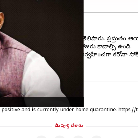
‌గా తేలింది.
గా పాజిటివ్‌గా వచ్చినట్లు వైద్యులు తెలిపారు. ప్రస్తుతం
ఫోర్స్ కమాండర్స్ కాన్ఫరెన్స్‌కు హాజరు కావాల్సి ఉంది.
ాల్సి ఉంది. ఈ క్రమంలో పరీక్షలు నిర్వహించగా కరోనా సోకినట్
ంగ్‌
positive and is currently under home quarantine.
https:/
మీరు పూర్తి చేశారు