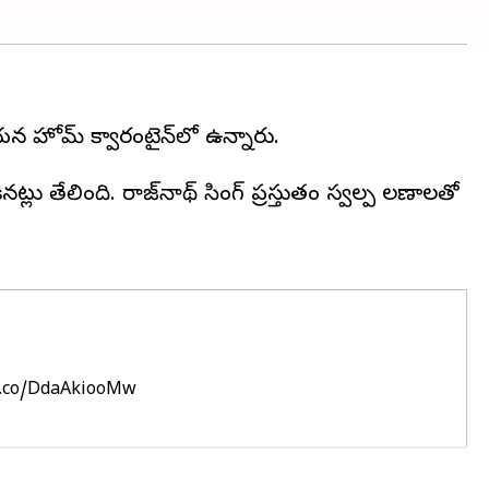
 ఆయన హోమ్ క్వారంటైన్‌లో ఉన్నారు.
లు తేలింది. రాజ్‌నాథ్ సింగ్ ప్రస్తుతం స్వల్ప లక్షణాలతో
/t.co/DdaAkiooMw