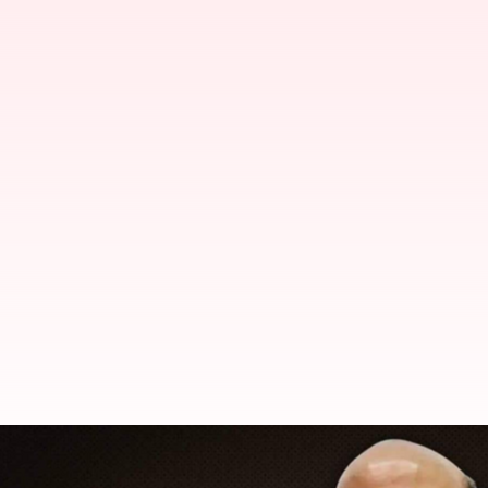
రక్షణ మంత్రి రాజ్‌నాథ్ సింగ్‌కు కరోనా 