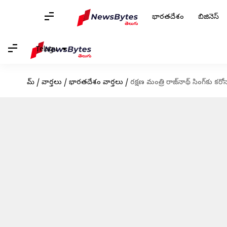
భారతదేశం
బిజినెస్
Telugu
హోమ్
/
వార్తలు
/
భారతదేశం వార్తలు
/
రక్షణ మంత్రి రాజ్‌నాథ్ సింగ్‌కు కర