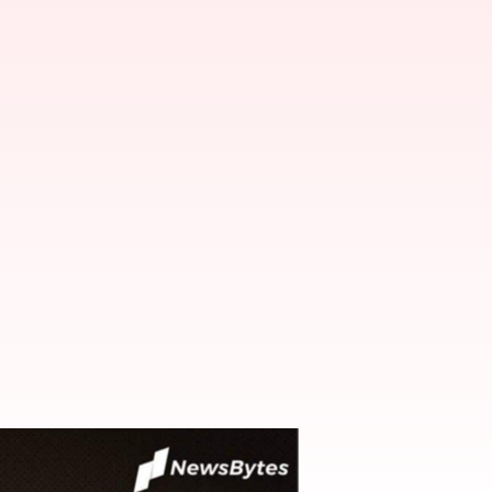
పాజిటివ్