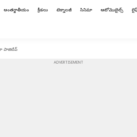
అంతర్జాతీయం
క్రీడలు
టెక్నాలజీ
సినిమా
ఆటోమొబైల్స్
లైఫ్
ోనా పాజిటివ్
ADVERTISEMENT