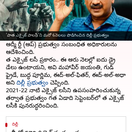
ఈ వార్తాకథనం ఏంటి
'
పాత ఎక్సైజ్ పాలసీ
'ని దిల్లీ ప్రభుత్వం మరో ఆరు నెలల
పాటు పొడిగించింది. ఈ లోగా కొత్త ఎక్సైజ్ పాలసీని సిద్ధం
'పాత ఎక్సైజ్ పాలసీ'ని మరో 6నెలలు పొడిగించిన దిల్లీ ప్రభుత్వం
చేయాలని అరవింద్ కేజ్రీవాల్ నేతృత్వంలోని ఆమ్
ఆద్మీ పార్టీ (ఆప్) ప్రభుత్వం సంబంధిత అధికారులను
ఆదేశించింది.
పాత ఎక్సైజ్ పాలసీ ప్రకారం.. ఈ ఆరు నెలల్లో ఐదు డ్రై
డేలు ఉంటాయని, అవి మహావీర్ జయంతి, గుడ్
ఫ్రైడే, బుద్ధ పూర్ణిమ, ఈద్-అల్-ఫితర్, ఈద్-అల్-అధా
అని
దిల్లీ ప్రభుత్వం
చెప్పింది.
2021-22 నాటి ఎక్సైజ్ పాలసీని ఉపసంహరించుకున్న
తర్వాత ప్రభుత్వం గత ఏడాది సెప్టెంబర్‌లో పాత ఎక్సైజ్
దిల్లీ