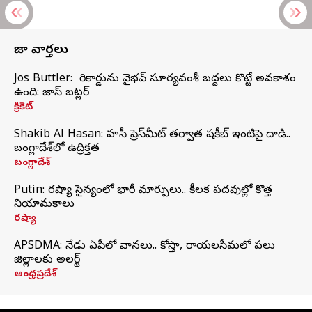
తాజా వార్తలు
Jos Buttler: నా రికార్డును వైభవ్ సూర్యవంశీ బద్దలు కొట్టే అవకాశం
ఉంది: జాస్ బట్లర్
క్రికెట్
Shakib Al Hasan: హసీనా ప్రెస్‌మీట్‌ తర్వాత షకీబ్‌ ఇంటిపై దాడి..
బంగ్లాదేశ్‌లో ఉద్రిక్తత
బంగ్లాదేశ్
Putin: రష్యా సైన్యంలో భారీ మార్పులు.. కీలక పదవుల్లో కొత్త
నియామకాలు
రష్యా
APSDMA: నేడు ఏపీలో వానలు.. కోస్తా, రాయలసీమలో పలు
జిల్లాలకు అలర్ట్
ఆంధ్రప్రదేశ్