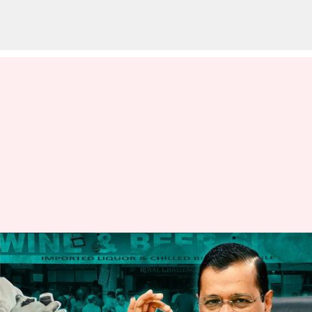
'పాత ఎక్సైజ్ పాలసీ'ని మరో 6నెలలు
పొడిగించిన దిల్లీ ప్రభుత్వం
వ్రాసిన వారు
Mar 15, 2023
03:25 pm
Stalin