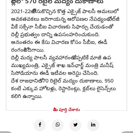
దిల్లీలో 570 రిటైల్ మద్యం దుకాణాలు
2021-22లో తీసుకొచ్చిన కొత్త ఎక్సైజ్ పాలసీ అమలులో
అవకతవకలు జరిగాయన్న ఆరోపణల నేపథ్యంలో ఎల్‌జీ
వీకే సక్సేనా సీబీఐ విచారణకు సిఫార్సు చేయడంతో
దిల్లీ ప్రభుత్వం దాన్ని ఉపసంహరించుకుంది.
అనంతరం ఈ కేసు విచారణ కోసం సీబీఐ, ఈడీ
రంగంలోకి దిగాయి.
దిల్లీ మద్య పాలసీ వ్యవహారంలో ఇప్పటికే మాజీ ఉప
ముఖ్యమంత్రి, ఎక్సైజ్ శాఖ ఇన్‌ఛార్జ్ మంత్రి మనీష్
సిసోడియాను ఈడీ ఇటీవల అరెస్టు చేసింది.
దేశ రాజధానిలో 570 రిటైల్ మద్యం దుకాణాలు, 950
కంటే ఎక్కువ హోటళ్లు, రెస్టారెంట్లు, క్లబ్‌లు లైసెన్స్‌లు
కలిగి ఉన్నాయి.
మీరు పూర్తి చేశారు