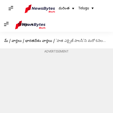
మరింత
Telugu
Telugu
హోమ్
/
వార్తలు
/
భారతదేశం వార్తలు
/
'పాత ఎక్సైజ్ పాలసీ'ని మరో 6నెలలు పొడిగించిన దిల్లీ ప్రభుత్వం
ADVERTISEMENT