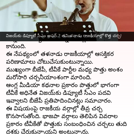
వ్రాసిన వారు
Mar 15, 2026
03:14 pm
Jayachandra Akuri
ఈ వార్తాకథనం ఏంటి
తమిళనాడు
, పశ్చిమబెంగాల్‌ తదితర రాష్ట్రాల అసెంబ్లీ
విజయ్‌కు డిప్యూటీ సీఎం ఆఫర్‌..? తమిళనాడు రాజకీయాల్లో కొత్త చర్చ!
ఎన్నికల షెడ్యూల్‌ మరికొన్ని గంటల్లో విడుదల
కానుంది.
ఈ నేపథ్యంలో తమిళనాడు రాజకీయాల్లో ఆసక్తికర
పరిణామాలు చోటుచేసుకుంటున్నాయి.
ముఖ్యంగా బీజేపీ, టీవీకే పార్టీల మధ్య పొత్తు అంశం
మరోసారి చర్చనీయాంశంగా మారింది.
ఆంగ్ల మీడియా కథనాల ప్రకారం పొత్తులో భాగంగా
టీవీకే అధినేత విజయ్‌కు డిప్యూటీ సీఎం పదవి
ఇవ్వాలని బీజేపీ ప్రతిపాదించినట్లు సమాచారం.
ఈ విషయంపై రాజకీయ వర్గాల్లో తీవ్ర చర్చ
కొనసాగుతోంది. భాజపా వర్గాలు తెలిపిన వివరాల
ప్రకారం టీవీకేతో పొత్తుకు సంబంధించిన చర్చలు తుది