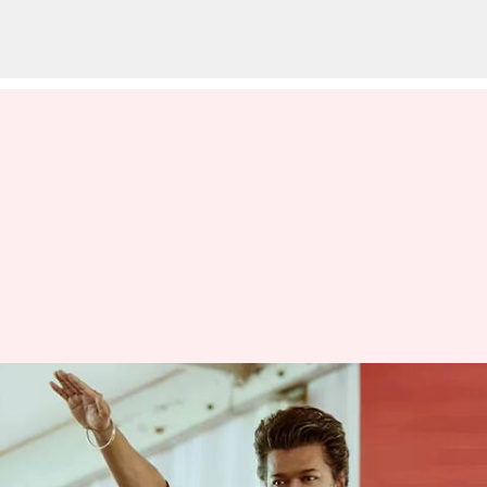
Vijay: విజయ్‌కు డిప్యూటీ సీఎం
ఆఫర్‌..? తమిళనాడు రాజకీయాల్లో
కొత్త చర్చ!