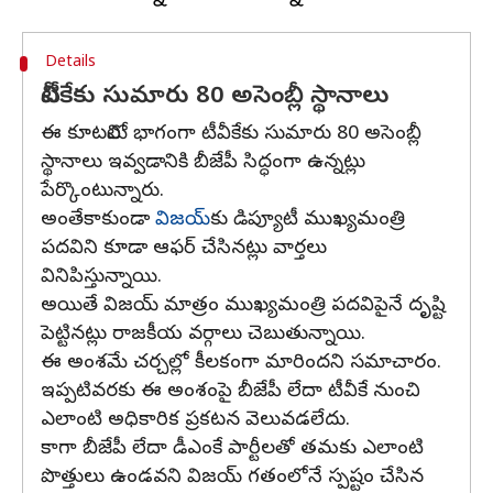
Details
టీవీకేకు సుమారు 80 అసెంబ్లీ స్థానాలు
ఈ కూటమిలో భాగంగా టీవీకేకు సుమారు 80 అసెంబ్లీ
స్థానాలు ఇవ్వడానికి బీజేపీ సిద్ధంగా ఉన్నట్లు
పేర్కొంటున్నారు.
అంతేకాకుండా
విజయ్‌
కు డిప్యూటీ ముఖ్యమంత్రి
పదవిని కూడా ఆఫర్ చేసినట్లు వార్తలు
వినిపిస్తున్నాయి.
అయితే విజయ్ మాత్రం ముఖ్యమంత్రి పదవిపైనే దృష్టి
పెట్టినట్లు రాజకీయ వర్గాలు చెబుతున్నాయి.
ఈ అంశమే చర్చల్లో కీలకంగా మారిందని సమాచారం.
ఇప్పటివరకు ఈ అంశంపై బీజేపీ లేదా టీవీకే నుంచి
ఎలాంటి అధికారిక ప్రకటన వెలువడలేదు.
కాగా బీజేపీ లేదా డీఎంకే పార్టీలతో తమకు ఎలాంటి
పొత్తులు ఉండవని విజయ్ గతంలోనే స్పష్టం చేసిన