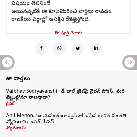
విషయం తెలిసిందే.
అయినప్పటికీ ఈ కూటమి గురించి వార్తలు రావడం
రాజకీయ వర్గాల్లో ఆసక్తిని రేకెత్తిస్తోంది.
మీరు పూర్తి చేశారు
తాజా వార్తలు
Vaibhav Sooryavanshi : రెడ్ బాల్ క్రికెట్‌పై వైభవ్ ఫోకస్.. మరి
టెస్టుల్లోనూ రాణిస్తాడా?
క్రికెట్
Anil Menon: విజయవంతంగా స్పేస్‌వాక్‌ చేసిన భారత సంతతి
వ్యోమగామి అనిల్‌ మేనన్
వ్యోమగామి