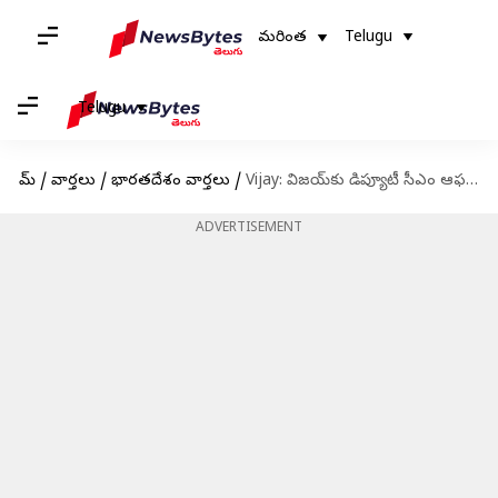
మరింత
Telugu
Telugu
హోమ్
/
వార్తలు
/
భారతదేశం వార్తలు
/
Vijay: విజయ్‌కు డిప్యూటీ సీఎం ఆఫర్‌..? తమిళనాడు రాజకీయాల్లో కొత్త చర్చ!
ADVERTISEMENT