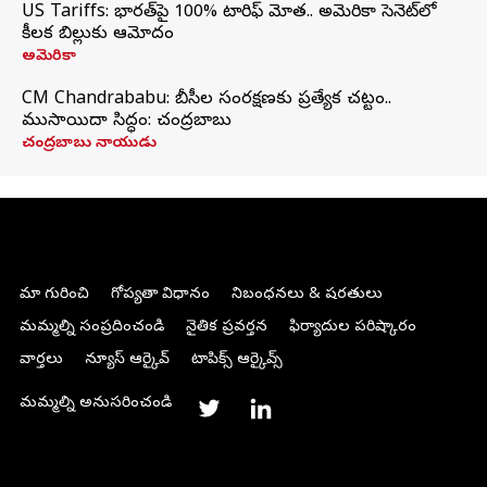
US Tariffs: భారత్‌పై 100% టారిఫ్‌ మోత.. అమెరికా సెనెట్‌లో
కీలక బిల్లుకు ఆమోదం
అమెరికా
CM Chandrababu: బీసీల సంరక్షణకు ప్రత్యేక చట్టం..
ముసాయిదా సిద్ధం: చంద్రబాబు
చంద్రబాబు నాయుడు
మా గురించి
గోప్యతా విధానం
నిబంధనలు & షరతులు
మమ్మల్ని సంప్రదించండి
నైతిక ప్రవర్తన
ఫిర్యాదుల పరిష్కారం
వార్తలు
న్యూస్ ఆర్కైవ్
టాపిక్స్ ఆర్కైవ్స్
మమ్మల్ని అనుసరించండి