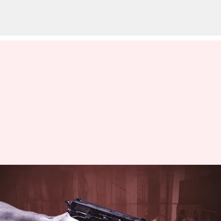
బీజేపీ మీటింగ్‌లో కాల్పుల కలకలం;
కార్యకర్తకు గాయాలు
వ్రాసిన వారు
Jun 25, 2023
05:29 pm
Stalin