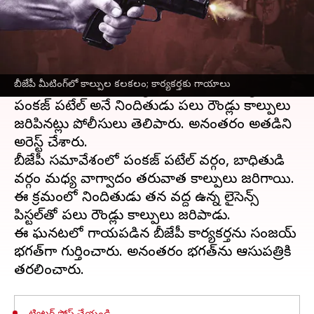
ఈ వార్తాకథనం ఏంటి
బిహార్‌
లోని మాధేపురా జిల్లా మురళిగంజ్‌లో జరిగిన
బీజేపీ మీటింగ్‌లో
తుపాకీ కాల్పులు
కలకలం రేపాయి.
బీజేపీ మీటింగ్‌లో కాల్పుల కలకలం; కార్యకర్తకు గాయాలు
ఈ ఘటనలో బీజేపీ కార్యకర్తకు గాయాలయ్యాయి.
పంకజ్ పటేల్ అనే నిందితుడు పలు రౌండ్లు కాల్పులు
జరిపినట్లు పోలీసులు తెలిపారు. అనంతరం అతడిని
అరెస్ట్ చేశారు.
బీజేపీ సమావేశంలో పంకజ్ పటేల్ వర్గం, బాధితుడి
వర్గం మధ్య వాగ్వాదం తరువాత కాల్పులు జరిగాయి.
ఈ క్రమంలో నిందితుడు తన వద్ద ఉన్న లైసెన్స్
పిస్టల్‌తో పలు రౌండ్లు కాల్పులు జరిపాడు.
ఈ ఘనటలో గాయపడిన బీజేపీ కార్యకర్తను సంజయ్
భగత్‌గా గుర్తించారు. అనంతరం భగత్‌ను ఆసుపత్రికి