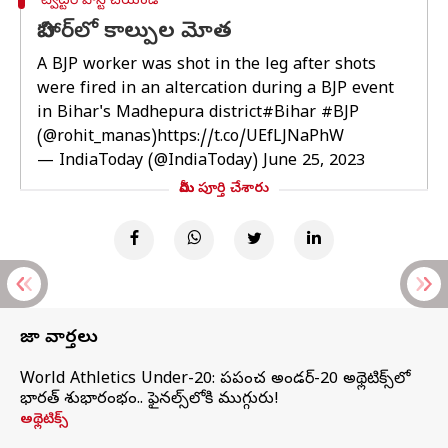
ట్విట్టర్ పోస్ట్ చేయండి
బిహార్‌లో కాల్పుల మోత
A BJP worker was shot in the leg after shots
were fired in an altercation during a BJP event
in Bihar's Madhepura district
#Bihar
#BJP
(
@rohit_manas
)
https://t.co/UEfLJNaPhW
— IndiaToday (@IndiaToday)
June 25, 2023
మీరు పూర్తి చేశారు
తాజా వార్తలు
World Athletics Under-20: ప్రపంచ అండర్-20 అథ్లెటిక్స్‌లో
భారత్‌ శుభారంభం.. ఫైనల్స్‌లోకి ముగ్గురు!
అథ్లెటిక్స్