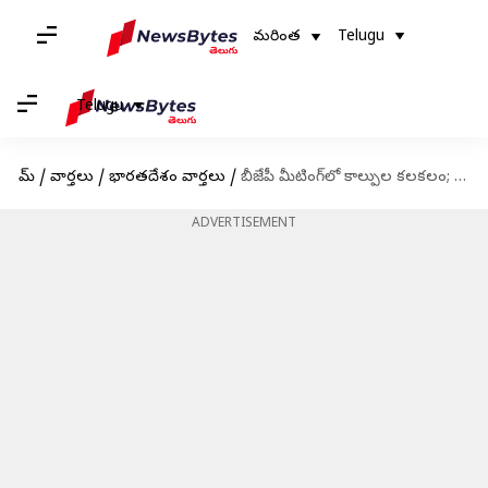
మరింత
Telugu
Telugu
హోమ్
/
వార్తలు
/
భారతదేశం వార్తలు
/
బీజేపీ మీటింగ్‌లో కాల్పుల కలకలం; కార్యకర్తకు గాయాలు
ADVERTISEMENT