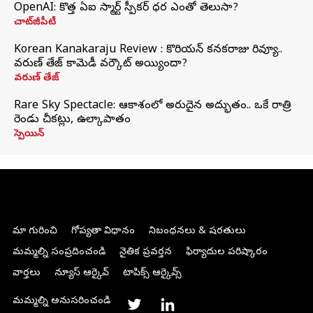
OpenAI: కొత్త ఏఐ స్మార్ట్ స్పీకర్ ధర ఎంతో తెలుసా?
చాట్‌జీపీటీ
Korean Kanakaraju Review : కొరియన్ కనకరాజు రివ్యూ..
వరుణ్ తేజ్ కామెడీ వర్కౌట్ అయ్యిందా?
వరుణ్ తేజ్
Rare Sky Spectacle: ఆకాశంలో అరుదైన అద్భుతం.. ఒకే రాత్రి
రెండు చీకట్లు, ఉల్కాపాతం
స్పెయిన్
మా గురించి
గోప్యతా విధానం
నిబంధనలు & షరతులు
మమ్మల్ని సంప్రదించండి
నైతిక ప్రవర్తన
ఫిర్యాదుల పరిష్కారం
వార్తలు
న్యూస్ ఆర్కైవ్
టాపిక్స్ ఆర్కైవ్స్
మమ్మల్ని అనుసరించండి