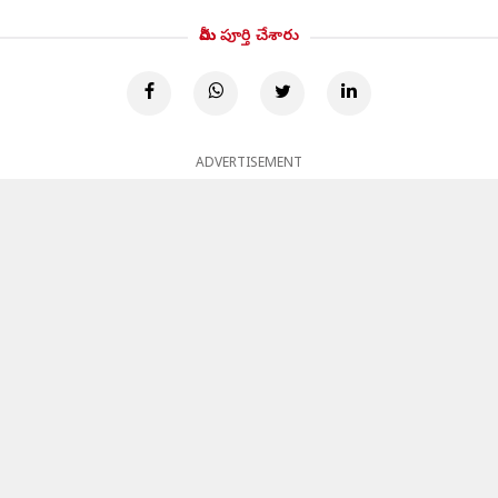
మీరు పూర్తి చేశారు
ADVERTISEMENT