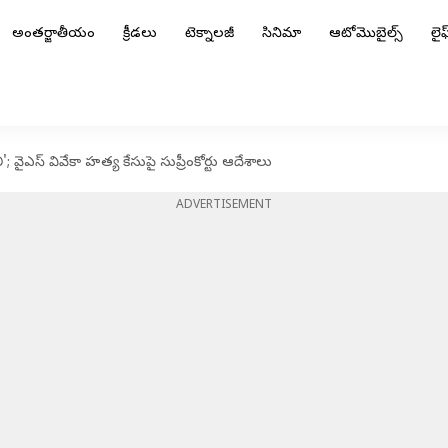
అంతర్జాతీయం
క్రీడలు
టెక్నాలజీ
సినిమా
ఆటోమొబైల్స్
లైఫ్
 వైఎస్ వివేకా హత్య కేసుపై సుప్రీంకోర్టు ఆదేశాలు
ADVERTISEMENT