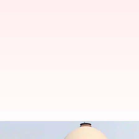
'అంతా ఏప్రిల్ 30లోగా అయిపోవాలి'; వైఎస