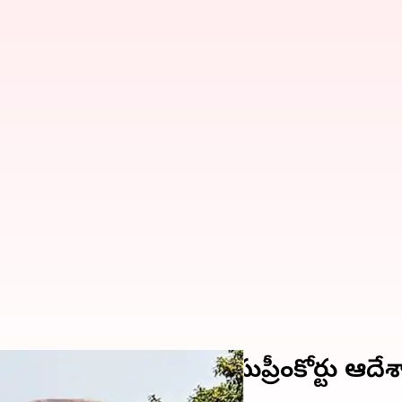
్ వివేకా హత్య కేసుపై సుప్రీంకోర్టు ఆదే