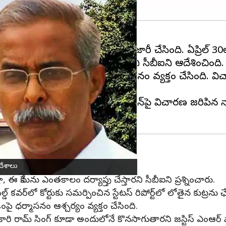
ుప్రీంకోర్టు మరోసారి కీలక ఆదేశాలు జారీ చేసింది. ఏప్రి
 ఉన్న కుట్ర కోణాన్ని బయటపెట్టాలని సీబీఐని ఆదేశించింది.
సోమవారం సీబీఐపై
సుప్రీంకోర్టు
అసహనం వ్యక్తం చేసింది. విచారణ
ర్ రెడ్డి (ఏ5) భార్య తులసమ్మ పిటిషన్‌పై విచారణ జరిపిన 
్టు ఆదేశం
దేశాలు
 ఈ కేసును ఎంతకాలం దర్యాప్తు చేస్తారని సీబీఐని ప్రశ్నించారు.
్డ్ కవర్‌లో కోర్టుకు సమర్పించిన స్టేటస్ రిపోర్ట్‌లో లోతైన కుట్ర
పై ధర్మాసనం ఆశ్చర్యం వ్యక్తం చేసింది.
 అధికారి రామ్ సింగ్ కూడా అందులోనే కొనసాగుతారని జస్టిస్ ఎంఆర్ 