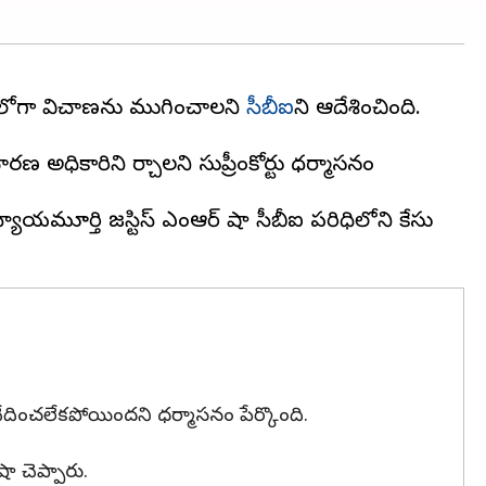
ల్ 30లోగా విచాణను ముగించాలని
సీబీఐ
ని ఆదేశించింది.
 అధికారిని మార్చాలని సుప్రీంకోర్టు ధర్మాసనం
న్యాయమూర్తి జస్టిస్ ఎంఆర్ షా సీబీఐ పరిధిలోని కేసు
ను ఛేదించలేకపోయిందని ధర్మాసనం పేర్కొంది.
షా చెప్పారు.