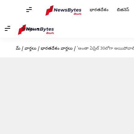
భారతదేశం
బిజినెస్
Telugu
హోమ్
/
వార్తలు
/
భారతదేశం వార్తలు
/
'అంతా ఏప్రిల్ 30లోగా అయిపోవాలి';