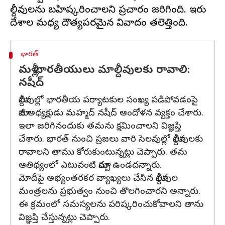
మాల్దీవులను బహిష్కరించాలని ప్రచారం జరిగింది. ఇరు
భారత్
మళ్లీ భారతీయులు మాల్దీవులకు రావాలి:
నషీద్
మాల్దీవుల్లో భారతీయ పర్యాటకుల సంఖ్య పడిపోవడంపై
మాజీ అధ్యక్షుడు మహ్మద్ నషీద్ ఆందోళన వ్యక్తం చేశారు.
ఇలా జరిగినందుకు తమను క్షమించాలని విజ్ఞప్తి
చేశారు. భారత్ నుంచి ప్రజలు వారి సెలవుల్లో మాల్దీవులకు
రావాలని తాము కోరుకుంటున్నట్లు చెప్పారు. తమ
ఆతిథ్యంలో ఎటువంటి మార్పు ఉండదన్నారు.
మోదీపై అభ్యంతరకర వ్యాఖ్యలు చేసిన మాల్దీవుల
మంత్రలను ప్రభుత్వం నుంచి తొలగించారని అన్నారు.
ఈ క్రమంలో సమస్యలను పరిష్కరించుకోవాలని తాను
విజ్ఞప్తి చేస్తున్నట్లు చెప్పారు.