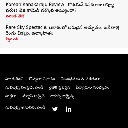
Korean Kanakaraju Review : కొరియన్ కనకరాజు రివ్యూ..
వరుణ్ తేజ్ కామెడీ వర్కౌట్ అయ్యిందా?
వరుణ్ తేజ్
Rare Sky Spectacle: ఆకాశంలో అరుదైన అద్భుతం.. ఒకే రాత్రి
రెండు చీకట్లు, ఉల్కాపాతం
స్పెయిన్
మా గురించి
గోప్యతా విధానం
నిబంధనలు & షరతులు
మమ్మల్ని సంప్రదించండి
నైతిక ప్రవర్తన
ఫిర్యాదుల పరిష్కారం
వార్తలు
న్యూస్ ఆర్కైవ్
టాపిక్స్ ఆర్కైవ్స్
మమ్మల్ని అనుసరించండి