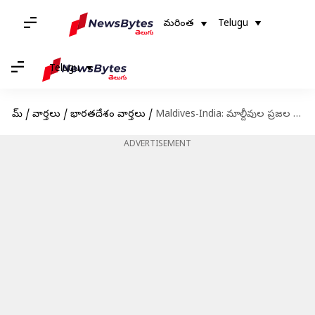
మరింత
Telugu
Telugu
హోమ్
/
వార్తలు
/
భారతదేశం వార్తలు
/
Maldives-India: మాల్దీవుల ప్రజల పక్షాల భారత్‌ను క్షమాపణలు కోరుతున్నా: మాజీ అధ్యక్షుడు నషీద్
ADVERTISEMENT