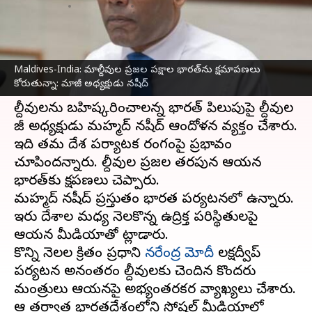
వ్రాసిన వారు
Mar 09, 2024
11:21 am
Stalin
ఈ వార్తాకథనం ఏంటి
Maldives-India: మాల్దీవుల ప్రజల పక్షాల భారత్‌ను క్షమాపణలు
మాల్దీవులు
-భారత్ మధ్య కొనసాగుతున్న దౌత్య వివాదం
కోరుతున్నా: మాజీ అధ్యక్షుడు నషీద్
మరింత ముదురుతోంది.
మాల్దీవులను బహిష్కరించాలన్న భారత్ పిలుపుపై ​​మాల్దీవుల
మాజీ అధ్యక్షుడు మహ్మద్ నషీద్ ఆందోళన వ్యక్తం చేశారు.
ఇది తమ దేశ పర్యాటక రంగంపై ప్రభావం
చూపిందన్నారు. మాల్దీవుల ప్రజల తరపున ఆయన
భారత్‌కు క్షమాపణలు చెప్పారు.
మహ్మద్ నషీద్ ప్రస్తుతం భారత పర్యటనలో ఉన్నారు.
ఇరు దేశాల మధ్య నెలకొన్న ఉద్రిక్త పరిస్థితులపై
ఆయన మీడియాతో మాట్లాడారు.
కొన్ని నెలల క్రితం ప్రధాని
నరేంద్ర మోదీ
లక్షద్వీప్
పర్యటన అనంతరం మాల్దీవులకు చెందిన కొందరు
మంత్రులు ఆయనపై అభ్యంతరకర వ్యాఖ్యలు చేశారు.
ఆ తర్వాత భారతదేశంలోని సోషల్ మీడియాలో