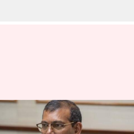
Maldives-India: మాల్దీవుల ప్రజల
పక్షాల భారత్‌ను క్షమాపణలు
కోరుతున్నా: మాజీ అధ్యక్షుడు నషీద్