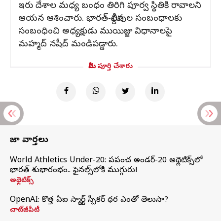
ఇరు దేశాల మధ్య బంధం తిరిగి పూర్వ స్థితికి రావాలని
ఆయన ఆశించారు. భారత్-మాల్దీవుల సంబంధాలకు
సంబంధించి అధ్యక్షుడు ముయిజ్జు విధానాలపై
మహ్మద్ నషీద్ మండిపడ్డారు.
మీరు పూర్తి చేశారు
తాజా వార్తలు
World Athletics Under-20: ప్రపంచ అండర్-20 అథ్లెటిక్స్‌లో
భారత్‌ శుభారంభం.. ఫైనల్స్‌లోకి ముగ్గురు!
అథ్లెటిక్స్
OpenAI: కొత్త ఏఐ స్మార్ట్ స్పీకర్ ధర ఎంతో తెలుసా?
చాట్‌జీపీటీ