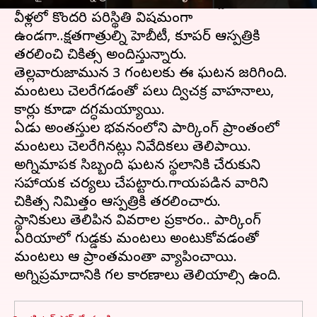
మరణించగా,మరో 40 మంది గాయపడ్డారు.
వీళ్లలో కొందరి పరిస్థితి విషమంగా
ఉండగా..క్షతగాత్రుల్ని హెబీటీ, కూపర్‌ ఆస్పత్రికి
తరలించి చికిత్స అందిస్తున్నారు.
తెల్లవారుజామున 3 గంటలకు ఈ ఘటన జరిగింది.
మంటలు చెలరేగడంతో పలు ద్విచక్ర వాహనాలు,
కార్లు కూడా దగ్ధమయ్యాయి.
ఏడు అంతస్తుల భవనంలోని పార్కింగ్ ప్రాంతంలో
మంటలు చెలరేగినట్లు నివేదికలు తెలిపాయి.
అగ్నిమాపక సిబ్బంది ఘటన స్థలానికి చేరుకుని
సహాయక చర్యలు చేపట్టారు.గాయపడిన వారిని
చికిత్స నిమిత్తం ఆస్పత్రికి తరలించారు.
స్థానికులు తెలిపిన వివరాల ప్రకారం.. పార్కింగ్
ఏరియాలో గుడ్డకు మంటలు అంటుకోవడంతో
మంటలు ఆ ప్రాంతమంతా వ్యాపించాయి.