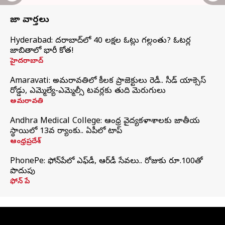
తాజా వార్తలు
Hyderabad: హైదరాబాద్‌లో 40 లక్షల ఓట్లు గల్లంతు? ఓటర్ల
జాబితాలో భారీ కోత!
హైదరాబాద్
Amaravati: అమరావతిలో కీలక ప్రాజెక్టులు రెడీ.. సీడ్‌ యాక్సెస్‌
రోడ్డు, ఎమ్మెల్యే-ఎమ్మెల్సీ టవర్లకు తుది మెరుగులు
అమరావతి
Andhra Medical College: ఆంధ్ర వైద్యకళాశాలకు జాతీయ
స్థాయిలో 13వ ర్యాంకు.. ఏపీలో టాప్
ఆంధ్రప్రదేశ్
PhonePe: ఫోన్‌పేలో ఎఫ్‌డీ, ఆర్‌డీ సేవలు.. రోజుకు రూ.100తో
పొదుపు
ఫోన్‌ పే