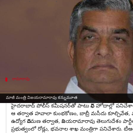
వ్రాసిన వారు
Mar 14, 2023
09:22 am
Stalin
ఈ వార్తాకథనం ఏంటి
సీబీఐ మాజీ డైరెక్టర్,
మాజీ మంత్రి విజయరామారావు
(84)
విడిచారు. బ్రెయిన్ స్ట్రోక్‌తో విజయరామారావు మరణించ
విజయరామారావు మృతి పట్ల
సీఎం కేసీఆర్
దిగ్భ్రాంతిని వ
విజయరామారావు చేసిన సేవలు అభినందనీయమని అన్నారు.
రామారావు
చంద్రబాబు ప్రభుత్వం మంత్రిగా పనిచేసిన 
విజయరామారావు స్వస్థలం వరంగల్ జిల్లా ఏటూరునాగారం. 1959
మాజీ మంత్రి విజయరామారావు కన్నుమూత
హైదరాబాద్ పోలీస్ కమీషనర్‌తో పాటు వివిధ హోదాల్లో పనిచేశా
ఆ తర్వాత హవాలా కుంభకోణం, బాబ్రీ మసీదు కూల్చివేత, ముంబ
ఉద్యోగ విరమణ తర్వాత, విజయరామారావు తెలుగుదేశం పార్టీలో
ప్రభుత్వంలో రోడ్లు, భవనాల శాఖ మంత్రిగా పనిచేశారు. టీఆ