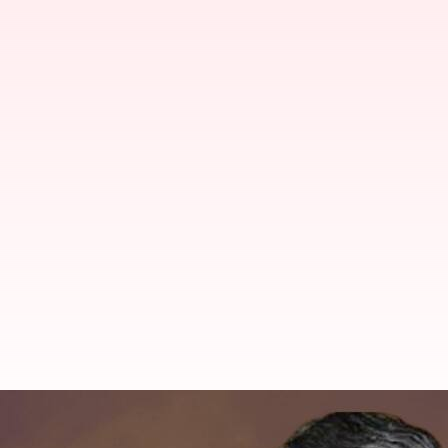
మాజీ మంత్రి విజయరామారావు కన్నుమూత;