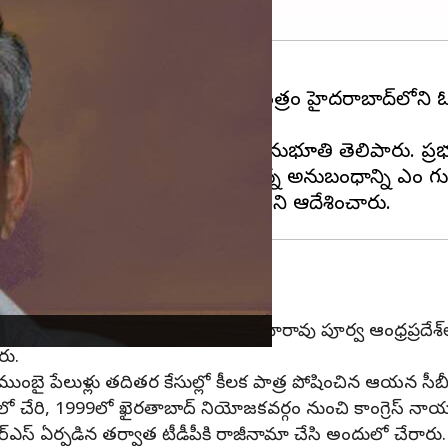
 కన్నుమూశారు. సోమవారం సాయంత్రం హైదరాబాద్‌లోని ఓ కా
ినట్లు కుటుంబ సభ్యులు తెలిపారు.
్యక్తం చేశారు. కుటుంబ సభ్యులకు సానుభూతి తెలిపారు. ప్రభుత
 విజయరామారావుతో తనకున్న అనుబంధాన్ని సీఎం గుర్తు 
విజయరామారావు
 బ్యాచ్ ఐపీఎస్ అధికారి. విజయరామారావు పూర్వ ఆంధ్రప్రదేశ్‌లోన
రు.
ై పేలుళ్లు తదితర కేసుల్లో కీలక పాత్ర పోషించిన ఆయన సీబీఐ డై
 చేరి, 1999లో ఖైరతాబాద్ నియోజకవర్గం నుంచి కాంగ్రెస్ నాయకుడ
ర్ఎస్ ఏర్పడిన తర్వాత టీడీపీకి రాజీనామా చేసి అందులో చేరారు.