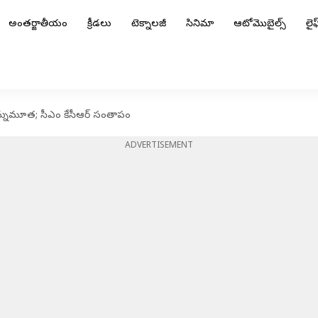
అంతర్జాతీయం
క్రీడలు
టెక్నాలజీ
సినిమా
ఆటోమొబైల్స్
లైఫ్
్నుమూత; సీఎం కేసీఆర్ సంతాపం
ADVERTISEMENT