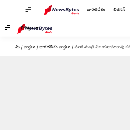
భారతదేశం
బిజినెస్
Telugu
హోమ్
/
వార్తలు
/
భారతదేశం వార్తలు
/
మాజీ మంత్రి విజయరామారావు కన