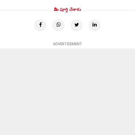
మీరు పూర్తి చేశారు
ADVERTISEMENT