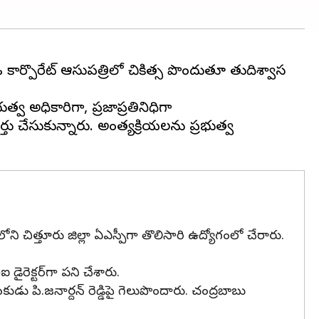
ర్పొరేట్ ఆసుపత్రిలో చికిత్స పొందుతూ తుదిశ్వాస
్వ అధికారిగా, ప్రజాప్రతినిధిగా
చేసుకున్నారు. అంత్యక్రియలను ప్రభుత్వ
ి చిత్తూరు జిల్లా ఏఎస్పీగా తొలిసారి ఉద్యోగంలో చేరారు.
రెక్టర్‌గా పని చేశారు.
ు పి.జనార్దన్ రెడ్డిపై గెలుపొందారు. చంద్రబాబు