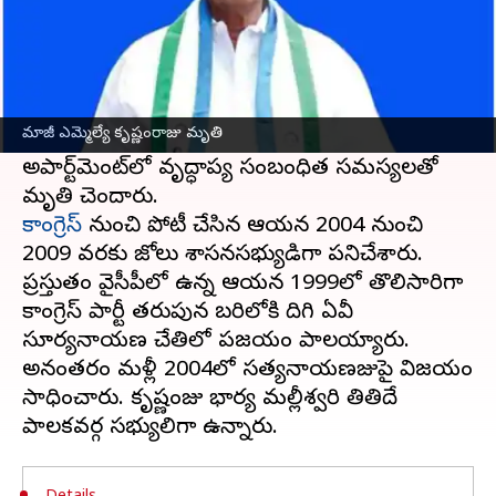
ఈ వార్తాకథనం ఏంటి
రాజోలు నియోజకవర్గ మాజీ ఎమ్మెల్యే అల్లూరి
కృష్ణంరాజు(83) అనారోగ్యంతో కన్నుమూశారు.
మాజీ ఎమ్మెల్యే కృష్ణంరాజు మృతి
బుధవారం హైదరాబాద్‌లోని మాదాపూర్ లోని తన
అపార్ట్‌మెంట్‌లో వృద్ధాప్య సంబంధిత సమస్యలతో
కాంగ్రెస్
నుంచి పోటీ చేసిన ఆయన 2004 నుంచి
2009 వరకు రాజోలు శాసనసభ్యుడిగా పనిచేశారు.
ప్రస్తుతం వైసీపీలో ఉన్న ఆయన 1999లో తొలిసారిగా
కాంగ్రెస్ పార్టీ తరుపున బరిలోకి దిగి ఏవీ
సూర్యనారాయణ చేతిలో పరాజయం పాలయ్యారు.
అనంతరం మళ్లీ 2004లో సత్యనారాయణరాజుపై విజయం
సాధించారు. కృష్ణంరాజు భార్య మల్లీశ్వరి తితిదే