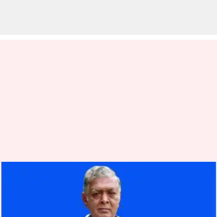
వైకాపా నేత, రాజోలు మాజీ ఎమ్మెల్యే
కృష్ణంరాజు కన్నుమూత
వ్రాసిన వారు
Jul 13, 2023
12:48 pm
Jayachandra Akuri