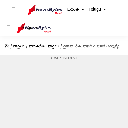
మరింత
Telugu
Telugu
హోమ్
/
వార్తలు
/
భారతదేశం వార్తలు
/
వైకాపా నేత, రాజోలు మాజీ ఎమ్మెల్యే కృష్ణంరాజు కన్నుమూత
ADVERTISEMENT