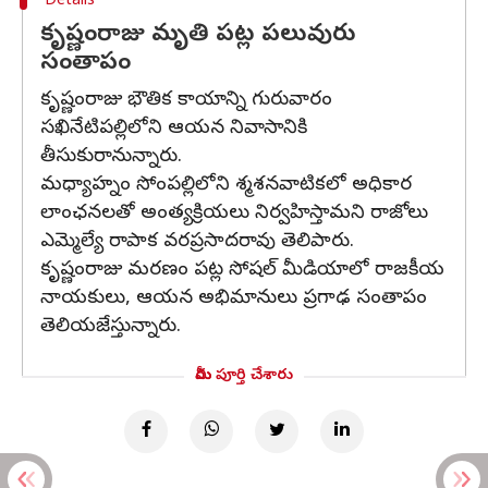
Details
కృష్ణంరాజు మృతి పట్ల పలువురు
సంతాపం
కృష్ణంరాజు భౌతిక కాయాన్ని గురువారం
సఖినేటిపల్లిలోని ఆయన నివాసానికి
తీసుకురానున్నారు.
మధ్యాహ్నం సోంపల్లిలోని శ్మశనవాటికలో అధికార
లాంఛనలతో అంత్యక్రియలు నిర్వహిస్తామని రాజోలు
ఎమ్మెల్యే రాపాక వరప్రసాదరావు తెలిపారు.
కృష్ణంరాజు మరణం పట్ల సోషల్‌ మీడియాలో రాజకీయ
నాయకులు, ఆయన అభిమానులు ప్రగాఢ సంతాపం
తెలియజేస్తున్నారు.
మీరు పూర్తి చేశారు