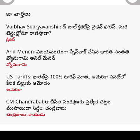
తాజా వార్తలు
Vaibhav Sooryavanshi : రెడ్ బాల్ క్రికెట్‌పై వైభవ్ ఫోకస్.. మరి
టెస్టుల్లోనూ రాణిస్తాడా?
క్రికెట్
Anil Menon: విజయవంతంగా స్పేస్‌వాక్‌ చేసిన భారత సంతతి
వ్యోమగామి అనిల్‌ మేనన్
వ్యోమగామి
US Tariffs: భారత్‌పై 100% టారిఫ్‌ మోత.. అమెరికా సెనెట్‌లో
కీలక బిల్లుకు ఆమోదం
అమెరికా
CM Chandrababu: బీసీల సంరక్షణకు ప్రత్యేక చట్టం..
ముసాయిదా సిద్ధం: చంద్రబాబు
చంద్రబాబు నాయుడు