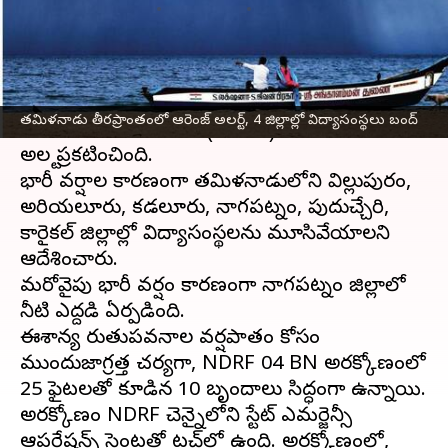
వ్రాసిన వారు
Nov 14, 2023
08:23 am
Sirish Praharaju
ఈ వార్తాకథనం ఏంటి
నవంబర్ 13, 14 తేదీల్లో
తమిళనాడు
, పుదుచ్చేరిలకు
తమిళనాడు తీరప్రాంతంలో ఆరెంజ్ అలర్ట్, 4 జిల్లాల్లో విద్యాసంస్థలు బంద్
భారత వాతావరణ శాఖ (
ఐఎండీ
) సోమవారం ఆరెంజ్
అలర్ట్ ప్రకటించింది.
భారీ వర్షాల కారణంగా తమిళనాడులోని విల్లుపురం,
అరియలూరు, కడలూరు, నాగపట్నం, పుదుచ్చేరి,
కారైకల్ జిల్లాల్లో విద్యాసంస్థలను మూసివేయాలని
ఆదేశించారు.
మరోవైపు భారీ వర్షం కారణంగా నాగపట్నం జిల్లాలో
నీటి ఎద్దడి ఏర్పడింది.
ఈశాన్య రుతుపవనాల వర్షపాతం కోసం
ముందుజాగ్రత్త చర్యగా, NDRF 04 BN అరక్కోణంలో
25 ఫైటర్‌లతో కూడిన 10 బృందాలు సిద్ధంగా ఉన్నాయి.
అరక్కోణం NDRF చెన్నైలోని స్టేట్ ఎమర్జెన్సీ
ఆపరేషన్స్ సెంటర్‌తో టచ్‌లో ఉంది. అరక్కోణంలో,