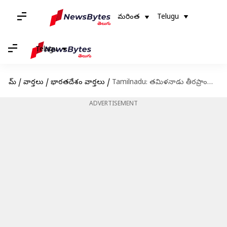
మరింత
Telugu
Telugu
హోమ్
/
వార్తలు
/
భారతదేశం వార్తలు
/
Tamilnadu: తమిళనాడు తీరప్రాంతంలో ఆరెంజ్ అలర్ట్, 4 జిల్లాల్లో విద్యాసంస్థలు బంద్
ADVERTISEMENT