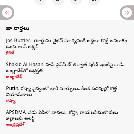
తాజా వార్తలు
Jos Buttler: నా రికార్డును వైభవ్ సూర్యవంశీ బద్దలు కొట్టే అవకాశం
ఉంది: జాస్ బట్లర్
క్రికెట్
Shakib Al Hasan: హసీనా ప్రెస్‌మీట్‌ తర్వాత షకీబ్‌ ఇంటిపై దాడి..
బంగ్లాదేశ్‌లో ఉద్రిక్తత
బంగ్లాదేశ్
Putin: రష్యా సైన్యంలో భారీ మార్పులు.. కీలక పదవుల్లో కొత్త
నియామకాలు
రష్యా
APSDMA: నేడు ఏపీలో వానలు.. కోస్తా, రాయలసీమలో పలు
జిల్లాలకు అలర్ట్
ఆంధ్రప్రదేశ్