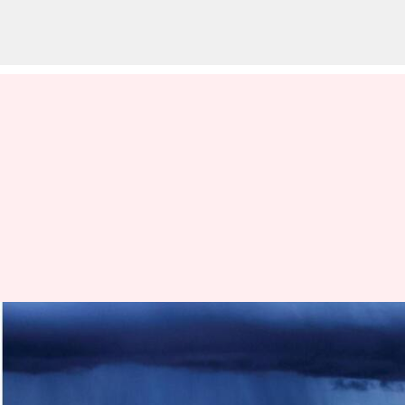
Tamilnadu: తమిళనాడు
తీరప్రాంతంలో ఆరెంజ్ అలర్ట్, 4
జిల్లాల్లో విద్యాసంస్థలు బంద్