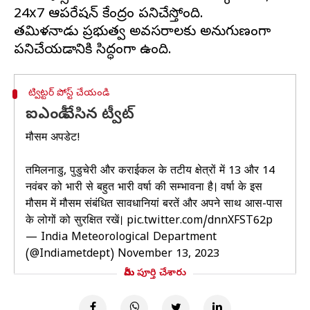
24x7 ఆపరేషన్ కేంద్రం పనిచేస్తోంది.
తమిళనాడు ప్రభుత్వ అవసరాలకు అనుగుణంగా
ట్విట్టర్ పోస్ట్ చేయండి
ఐఎండీ చేసిన ట్వీట్
मौसम अपडेट!
तमिलनाडु, पुडुचेरी और कराईकल के तटीय क्षेत्रों में 13 और 14
नवंबर को भारी से बहुत भारी वर्षा की सम्भावना है। वर्षा के इस
मौसम में मौसम संबंधित सावधानियां बरतें और अपने साथ आस-पास
के लोगों को सुरक्षित रखें।
pic.twitter.com/dnnXFST62p
— India Meteorological Department
(@Indiametdept)
November 13, 2023
మీరు పూర్తి చేశారు