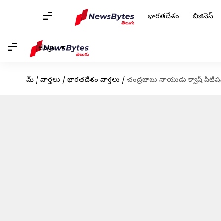
భారతదేశం
బిజినెస్
Telugu
హోమ్
/
వార్తలు
/
భారతదేశం వార్తలు
/
చంద్రబాబు నాయుడు క్వాష్‌ పిటిషన్‌ప