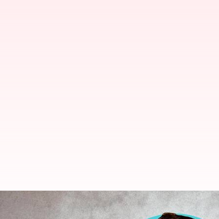
చంద్రబాబు నాయుడు క్వాష్‌ పిటిషన్‌పై సు