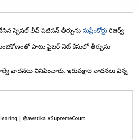
ిన స్పెషల్ లీవ్ పిటిషన్‌పై తీర్పును
సుప్రీంకోర్టు
రిజర్వ్
ల్ కుంభకోణంతో పాటు ఫైబర్ నెట్ కేసులో తీర్పును
్వే వాదనలు వినిపించారు. ఇరుపక్షాల వాదనలు విన్న
 Hearing |
@awstika
#SupremeCourt