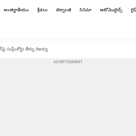
అంతర్జాతీయం
క్రీడలు
టెక్నాలజీ
సినిమా
ఆటోమొబైల్స్
లైఫ్
ై సుప్రీంకోర్టు తీర్పు రిజర్వు
ADVERTISEMENT