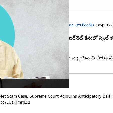
ివేయాలని కోరుతూ మాజీ సీఎం
చంద్రబాబు నాయుడు
దాఖలు చేస
ిన ద్విసభ్య ధర్మాసనం వాదనలు విని, ఫైబర్‌నెట్ కేసులో స్కి
వాదనలు ముగిశాయి.
హత్గీ, చంద్రబాబు తరఫున సీనియర్ న్యాయవాది హరీశ్ సాల
rNet Scam Case, Supreme Court Adjourns Anticipatory Bail
t.co/LUzKJmrpZ2