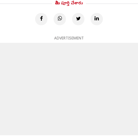
మీరు పూర్తి చేశారు
ADVERTISEMENT