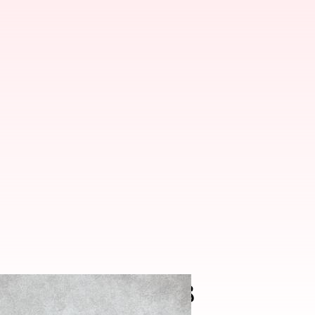
ప్రీంకోర్టు తీర్పు రిజర్వు