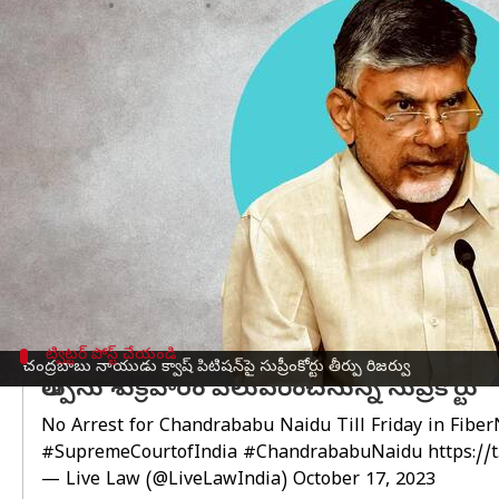
వ్రాసిన వారు
Oct 17, 2023
06:25 pm
Stalin
ఈ వార్తాకథనం ఏంటి
తనపై దాఖలు చేసిన స్కిల్ డెవలప్‌మెంట్ కేసును కొట్ట
చేసింది.
జస్టిస్ అనిరుద్ధ బోస్, జస్టిస్ బేల ఎం.త్రివేదిలతో కూడ
శుక్రవారం వెలువరించనుంది.
చంద్రబాబు క్వాష్ పిటిషన్‌పై ఈ పిటిషన్‌పై మంగళవారం 
ఏపీ ప్రభుత్వం తరఫున సీనియర్ న్యాయవాది ముకుల్ రో
ట్విట్టర్ పోస్ట్ చేయండి
చంద్రబాబు నాయుడు క్వాష్‌ పిటిషన్‌పై సుప్రీంకోర్టు తీర్పు రిజర్వు
తీర్పును శుక్రవారం వెలువరించనున్న సుప్రీకోర్టు
No Arrest for Chandrababu Naidu Till Friday in Fibe
#SupremeCourtofIndia
#ChandrababuNaidu
https://
— Live Law (@LiveLawIndia)
October 17, 2023