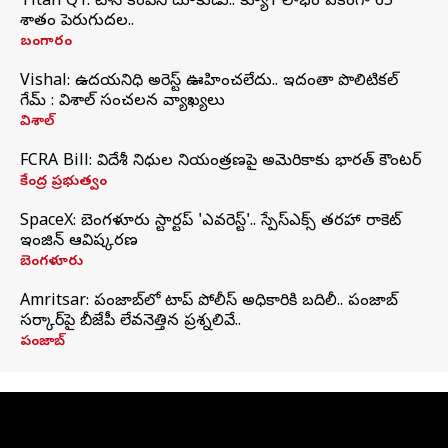
Titan Q1: టైటాన్ కంపెనీ దూకుడు.. క్యూ1 లాభం ఏకంగా 65
శాతం పెరుగుదల..
బంగారం
Vishal: ఉదయనిధి అరెస్ట్‌ ఊహించలేదు.. ఇదంతా పొలిటికల్
గేమ్ : విశాల్ సంచలన వ్యాఖ్యలు
విశాల్
FCRA Bill: విదేశీ నిధుల నియంత్రణపై అమెరికాకు భారత్‌ కౌంటర్
కేంద్ర ప్రభుత్వం
SpaceX: బెంగళూరు స్టార్టప్‌ 'ఎవరెస్ట్'.. స్పేస్‌ఎక్స్ తరహా రాకెట్‌
ఇంజిన్‌ ఆవిష్కరణ
బెంగళూరు
Amritsar: పంజాబ్‌లో టాప్ పోలీస్ అధికారికి బదిలీ.. పంజాబ్
సర్కార్‌పై బీజేపీ లేవనెత్తిన ప్రశ్నలివే..
పంజాబ్