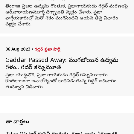
తెలంగాణ ప్రజల ఉద్యమ గొంతుక, ప్రజాగాయకుడు గద్దర్ మరణంపై
ఆర్‌.నారాయణమూర్తి దిగ్భ్రాంతి వ్యక్తం చేశారు. ప్రజా
వాగ్గేయకారుల్లో మరో శకం ముగిసిందని ఆయన తీవ్ర విచారం
వ్యక్తం చేశారు.
06 Aug 2023
•
గద్దర్ ప్రజా పార్టీ
Gaddar Passed Away: ముగబోయిన ఉద్యమ
గళం.. గద్దర్ కన్నుమూత
ప్రజా యుద్ధనౌక, ప్రజా గాయకుడు గద్దర్ కన్నుమూశారు.
కొంతకాలంగా అనారోగ్యంతో బాధపడుతున్న గద్దర్ ఆదివారం
తుదిశ్వాస విడిచారు.
తాజా వార్తలు