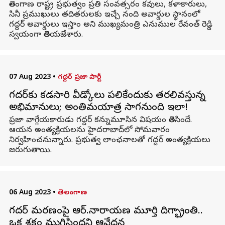
తెలంగాణ రాష్ట్ర ప్రభుత్వం ప్రతి సంవత్సరం కవులు, కళాకారులు,
సినీ ప్రముఖులు తదితరులకు ఇచ్చే నంది అవార్డుల స్థానంలో
గద్దర్ అవార్డులు ఇస్తాం అని ముఖ్యమంత్రి ఎనుముల రేవంత్‌ రెడ్డి
స్వయంగా తెలియజేశారు.
07 Aug 2023
•
గద్దర్ ప్రజా పార్టీ
గద్దర్‌కు కడసారి వీడ్కోలు పలికేందుకు తరలివస్తున్న
అభిమానులు; అంతిమయాత్ర సాగనుంది ఇలా!
ప్రజా వాగ్గేయకారుడు గద్దర్ కన్నుమూసిన విషయం తెలిసిందే.
ఆయన అంత్యక్రియలను హైదరాబాద్‌లో సోమవారం
నిర్వహించనున్నారు. ప్రభుత్వ లాంఛనాలతో గద్దర్ అంత్యక్రియలు
జరుగుతాయి.
06 Aug 2023
•
తెలంగాణ
గద్దర్‌ మరణంపై ఆర్‌.నారాయణ మూర్తి దిగ్భ్రాంతి..
ఒక శకం ముగిసిందని ఆవేదన