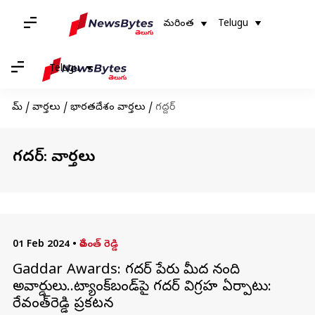
మరింత
Telugu
Telugu
హోమ్
/
వార్తలు
/
భారతదేశం వార్తలు
/
గద్దర్
గద్దర్: వార్తలు
01 Feb 2024
•
రేవంత్ రెడ్డి
Gaddar Awards: గద్దర్ పేరు మీద నంది
అవార్డులు..ట్యాంక్‌బండ్‌పై గద్దర్‌ విగ్రహ ఏర్పాటు:
రేవంత్‌రెడ్డి ప్రకటన