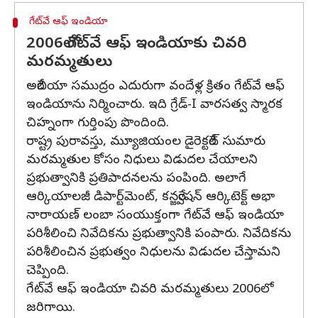
గేట్‌వే ఆఫ్ ఇండియా
2006లో గేట్‌వే ఆఫ్ ఇండియాకు చివరి
మరమ్మతులు
అరేబియా సముద్రం ఎదురుగా వందేళ్ల క్రితం గేట్‌వే ఆఫ్
ఇండియాను నిర్మించారు. ఇది గ్రేడ్-I వారసత్వ స్మారక
చిహ్నంగా గుర్తింపు పొందింది.
రాష్ట్ర పురావస్తు, మ్యూజియంల డైరెక్టరేట్ సుమారు
మరమ్మతుల కోసం నిధులు విడుదల చేయాలని
ప్రభుత్వానికి ప్రతిపాదనలను పంపింది. అలాగే
ఆర్కియాలజీ డిపార్ట్‌మెంట్, కన్జర్వేషన్ ఆర్కిటెక్ట్ అభా
నారాయణ్ లంబా సంయుక్తంగా గేట్‌వే ఆఫ్ ఇండియా
పరిశీలించి నివేదికను ప్రభుత్వానికి పంపారు. నివేదికను
పరిశీలించిన ప్రభుత్వం నిధులను విడుదల చేస్తామని
చెప్పింది.
గేట్‌వే ఆఫ్ ఇండియా చివరి మరమ్మతులు 2006లో
జరిగాయి.