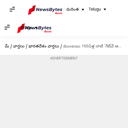
మరింత
Telugu
Telugu
హోమ్
/
వార్తలు
/
భారతదేశం వార్తలు
/
ముంబయి: 100ఏళ్ల నాటి 'గేట్‌వే ఆఫ్ ఇండియా'కు పగుళ్లు- పెచ్చులూడుతున్న స్మారక చిహ్నం
ADVERTISEMENT