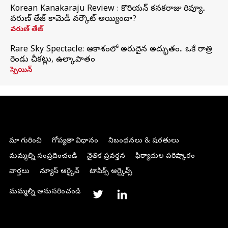
Korean Kanakaraju Review : కొరియన్ కనకరాజు రివ్యూ..
వరుణ్ తేజ్ కామెడీ వర్కౌట్ అయ్యిందా?
వరుణ్ తేజ్
Rare Sky Spectacle: ఆకాశంలో అరుదైన అద్భుతం.. ఒకే రాత్రి
రెండు చీకట్లు, ఉల్కాపాతం
స్పెయిన్
మా గురించి
గోప్యతా విధానం
నిబంధనలు & షరతులు
మమ్మల్ని సంప్రదించండి
నైతిక ప్రవర్తన
ఫిర్యాదుల పరిష్కారం
వార్తలు
న్యూస్ ఆర్కైవ్
టాపిక్స్ ఆర్కైవ్స్
మమ్మల్ని అనుసరించండి