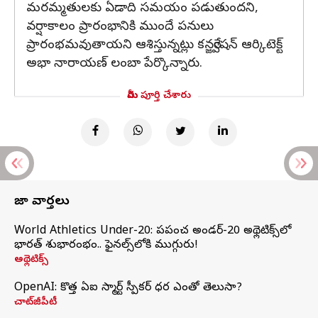
మరమ్మతులకు ఏడాది సమయం పడుతుందని,
వర్షాకాలం ప్రారంభానికి ముందే పనులు
ప్రారంభమవుతాయని ఆశిస్తున్నట్లు కన్జర్వేషన్ ఆర్కిటెక్ట్
అభా నారాయణ్ లంబా పేర్కొన్నారు.
మీరు పూర్తి చేశారు
తాజా వార్తలు
World Athletics Under-20: ప్రపంచ అండర్-20 అథ్లెటిక్స్‌లో
భారత్‌ శుభారంభం.. ఫైనల్స్‌లోకి ముగ్గురు!
అథ్లెటిక్స్
OpenAI: కొత్త ఏఐ స్మార్ట్ స్పీకర్ ధర ఎంతో తెలుసా?
చాట్‌జీపీటీ