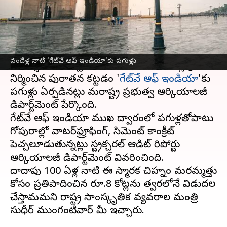
వ్రాసిన వారు
Mar 09, 2023
12:44 pm
Stalin
ఈ వార్తాకథనం ఏంటి
మహారాష్ట్ర ముంబయి
కి సముద్రం ద్వారా వచ్చే
వందేళ్ల నాటి 'గేట్‌వే ఆఫ్ ఇండియా'కు పగుళ్లు
సందర్శకులకు స్వాగతం పలికేందుకు 100ఏళ్ల క్రితం
నిర్మించిన పురాతన కట్టడం '
గేట్‌వే ఆఫ్ ఇండియా
'కు
పగుళ్లు ఏర్పడినట్లు మహారాష్ట్ర ప్రభుత్వ ఆర్కియాలజీ
డిపార్ట్‌మెంట్ పేర్కొంది.
గేట్‌వే ఆఫ్ ఇండియా ముఖ ద్వారంలో పగుళ్లతోపాటు
గోపురాల్లో వాటర్‌ఫ్రూఫింగ్, సిమెంట్ కాంక్రీట్‌
పెచ్చలూడుతున్నట్లు స్ట్రక్చరల్ ఆడిట్ రిపోర్టు
ఆర్కియాలజీ డిపార్ట్‌మెంట్ వివరించింది.
దాదాపు 100 ఏళ్ల నాటి ఈ స్మారక చిహ్నం మరమ్మత్తు
కోసం ప్రతిపాదించిన రూ.8 కోట్లను త్వరలోనే విడుదల
చేస్తామమని రాష్ట్ర సాంస్కృతిక వ్యవహారాల మంత్రి