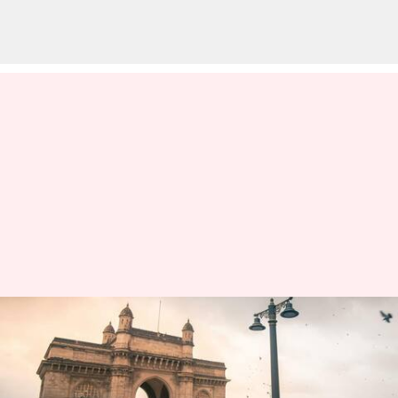
ముంబయి: 100ఏళ్ల నాటి 'గేట్‌వే ఆఫ్
ఇండియా'కు పగుళ్లు-
పెచ్చులూడుతున్న స్మారక చిహ్నం