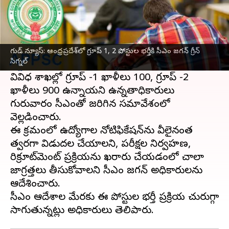
ఈ వార్తాకథనం ఏంటి
ఆంధ్రప్రదేశ్‌
లో గ్రూప్ 1, 2 పోస్టుల భర్తీకి నోటిఫికేషన్
విడుదల చేసేందుకు ముఖ్యమంత్రి
వైఎస్ జగన్మోహన్
గుడ్ న్యూస్: ఆంధ్రప్రదేశ్‌లో గ్రూప్ 1, 2 పోస్టుల భర్తీకి సీఎం జగన్ గ్రీన్
సిగ్నల్
రెడ్డి
గురువారం గ్రీన్ సిగ్నల్ ఇచ్చారు.
వివిధ శాఖల్లో గ్రూప్ -1 ఖాళీలు 100, గ్రూప్ -2
ఖాళీలు 900 ఉన్నాయని ఉన్నతాధికారులు
గురువారం సీఎంతో జరిగిన సమావేశంలో
వెల్లడించారు.
ఈ క్రమంలో ఉద్యోగాల నోటిఫికేషన్‌ను వీలైనంత
త్వరగా విడుదల చేయాలని, పరీక్షల నిర్వహణ,
రిక్రూట్‌మెంట్ ప్రక్రియను ఖరారు చేయడంలో చాలా
జాగ్రత్తలు తీసుకోవాలని సీఎం జగన్ అధికారులను
ఆదేశించారు.
సీఎం ఆదేశాల మేరకు ఈ పోస్టుల భర్తీ ప్రక్రియ చురుగ్గా