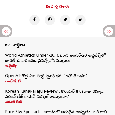
మీరు పూర్తి చేశారు
తాజా వార్తలు
World Athletics Under-20: ప్రపంచ అండర్-20 అథ్లెటిక్స్‌లో
భారత్‌ శుభారంభం.. ఫైనల్స్‌లోకి ముగ్గురు!
అథ్లెటిక్స్
OpenAI: కొత్త ఏఐ స్మార్ట్ స్పీకర్ ధర ఎంతో తెలుసా?
చాట్‌జీపీటీ
Korean Kanakaraju Review : కొరియన్ కనకరాజు రివ్యూ..
వరుణ్ తేజ్ కామెడీ వర్కౌట్ అయ్యిందా?
వరుణ్ తేజ్
Rare Sky Spectacle: ఆకాశంలో అరుదైన అద్భుతం.. ఒకే రాత్రి