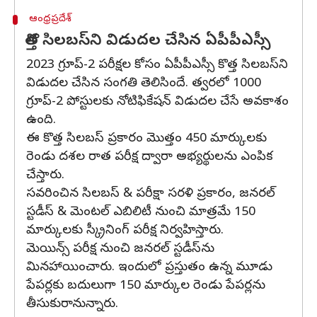
ఆంధ్రప్రదేశ్
కొత్త సిలబస్‌ని విడుదల చేసిన ఏపీపీఎస్సీ
2023 గ్రూప్-2 పరీక్షల కోసం ఏపీపీఎస్సీ కొత్త సిలబస్‌ని
విడుదల చేసిన సంగతి తెలిసిందే. త్వరలో 1000
గ్రూప్-2 పోస్టులకు నోటిఫికేషన్ విడుదల చేసే అవకాశం
ఉంది.
ఈ కొత్త సిలబస్ ప్రకారం మొత్తం 450 మార్కులకు
రెండు దశల రాత పరీక్ష ద్వారా అభ్యర్థులను ఎంపిక
చేస్తారు.
సవరించిన సిలబస్ & పరీక్షా సరళి ప్రకారం, జనరల్
స్టడీస్ & మెంటల్ ఎబిలిటీ నుంచి మాత్రమే 150
మార్కులకు స్క్రీనింగ్ పరీక్ష నిర్వహిస్తారు.
మెయిన్స్ పరీక్ష నుంచి జనరల్ స్టడీస్‌ను
మినహాయించారు. ఇందులో ప్రస్తుతం ఉన్న మూడు
పేపర్లకు బదులుగా 150 మార్కుల రెండు పేపర్లను
తీసుకురానున్నారు.