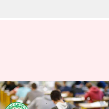
గుడ్ న్యూస్: ఆంధ్రప్రదేశ్‌లో గ్రూప్ 1, 2
పోస్టుల భర్తీకి సీఎం జగన్ గ్రీన్ సిగ్నల్
వ్రాసిన వారు
May 25, 2023
04:49 pm
Stalin