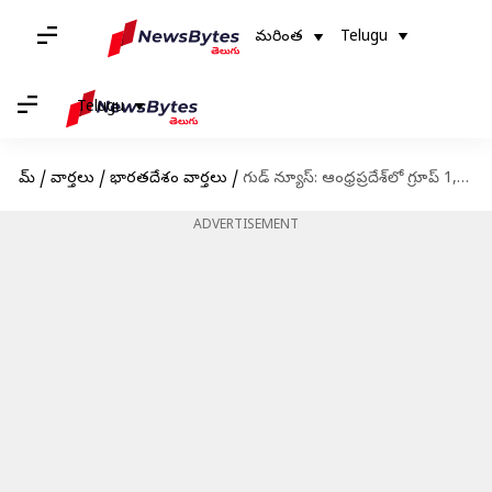
మరింత
Telugu
Telugu
హోమ్
/
వార్తలు
/
భారతదేశం వార్తలు
/
గుడ్ న్యూస్: ఆంధ్రప్రదేశ్‌లో గ్రూప్ 1, 2 పోస్టుల భర్తీకి సీఎం జగన్ గ్రీన్ సిగ్నల్
ADVERTISEMENT