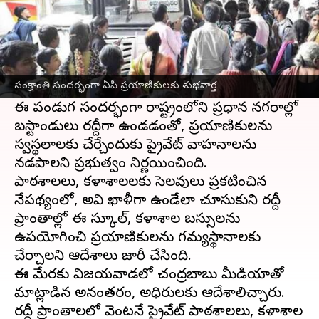
ఈ వార్తాకథనం ఏంటి
సంక్రాంతి
పండుగను పురస్కరించుకుని
ఆంధ్రప్రదేశ్‌
ప్రభుత్వం బస్ ప్రయాణికులకు గుడ్‌న్యూస్‌
సంక్రాంతి సందర్భంగా ఏపీ ప్రయాణికులకు శుభవార్త
ప్రకటించింది.
ఈ పండుగ సందర్భంగా రాష్ట్రంలోని ప్రధాన నగరాల్లో
బస్టాండులు రద్దీగా ఉండడంతో, ప్రయాణికులను
స్వస్థలాలకు చేర్చేందుకు ప్రైవేట్ వాహనాలను
నడపాలని ప్రభుత్వం నిర్ణయించింది.
పాఠశాలలు, కళాశాలలకు సెలవులు ప్రకటించిన
నేపథ్యంలో, అవి ఖాళీగా ఉండేలా చూసుకుని రద్దీ
ప్రాంతాల్లో ఈ స్కూల్, కళాశాల బస్సులను
ఉపయోగించి ప్రయాణికులను గమ్యస్థానాలకు
చేర్చాలని ఆదేశాలు జారీ చేసింది.
ఈ మేరకు విజయవాడలో చంద్రబాబు మీడియాతో
మాట్లాడిన అనంతరం, అధికారులకు ఆదేశాలిచ్చారు.
రద్దీ ప్రాంతాలలో వెంటనే ప్రైవేట్ పాఠశాలలు, కళాశాల