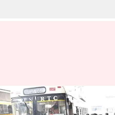
APSRTC: సంక్రాంతి సందర్భంగా ఏపీ
ప్రయాణికులకు శుభవార్త
వ్రాసిన వారు
Jan 11, 2025
04:30 pm
Jayachandra Akuri