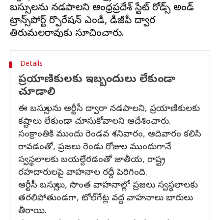
బస్సులను నడపాలని ఆంధ్రప్రదేశ్‌ స్టేట్‌ రోడ్స్‌ అండ్‌
ట్రాన్స్‌పోర్ట్‌ కార్పొరేషన్ ఎండీ, డీజీపీ ద్వారకా
Details
ప్రయాణికులకు ఇబ్బందులు లేకుండా
చూడాలి
ఈ బస్సులను ఆర్టీసీ ద్వారా నడపాలని, ప్రయాణికులకు
కష్టాలు లేకుండా చూసుకోవాలని ఆదేశించారు.
సంక్రాంతికి ముందు రెండవ శనివారం, ఆదివారం కలిసి
రావడంతో, ప్రజలు రెండు రోజుల ముందుగానే
స్వస్థలాలకు బయల్దేరడంతో జాతీయ, రాష్ట్ర
రహదారులపై వాహనాల రద్దీ పెరిగింది.
ఆర్టీసీ బస్సులు, సొంత వాహనాల్లో ప్రజలు స్వస్థలాలకు
తరలిపోతుండగా, టోల్‌గేట్ల వద్ద వాహనాలు బారులు
తీరాయి.