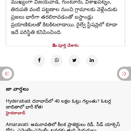
ముఖ్యంగా విజయవాడ, గుంటూరు, విశాఖపట్నం,
తిరుపతి వంటి పట్టణాల నుంచి గ్రామాలకు వెళ్లేందుకు
ప్రజలు భారీగా తరలిరావడంతో బస్టాండ్లు
ప్రయాణికులతో కిటకిటలాడాయి. రైల్వే స్టేషన్లలో కూడా
ఇదే పరిస్థితి కనిపించింది.
మీరు పూర్తి చేశారు
తాజా వార్తలు
Hyderabad: హైదరాబాద్‌లో 40 లక్షల ఓట్లు గల్లంతు? ఓటర్ల
జాబితాలో భారీ కోత!
హైదరాబాద్
Amaravati: అమరావతిలో కీలక ప్రాజెక్టులు రెడీ.. సీడ్‌ యాక్సెస్‌