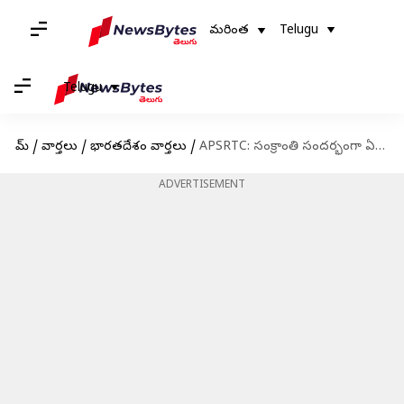
మరింత
Telugu
Telugu
హోమ్
/
వార్తలు
/
భారతదేశం వార్తలు
/
APSRTC: సంక్రాంతి సందర్భంగా ఏపీ ప్రయాణికులకు శుభవార్త
ADVERTISEMENT