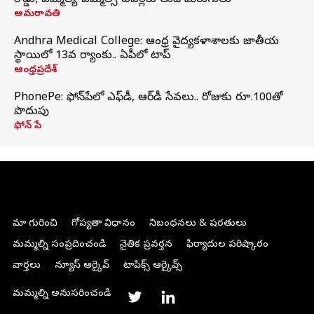
రోడ్డు, ఎమ్మెల్యే-ఎమ్మెల్సీ టవర్లకు తుది మెరుగులు
అమరావతి
Andhra Medical College: ఆంధ్ర వైద్యకళాశాలకు జాతీయ
స్థాయిలో 13వ ర్యాంకు.. ఏపీలో టాప్
ఆంధ్రప్రదేశ్
PhonePe: ఫోన్‌పేలో ఎఫ్‌డీ, ఆర్‌డీ సేవలు.. రోజుకు రూ.100తో
పొదుపు
ఫోన్‌ పే
మా గురించి
గోప్యతా విధానం
నిబంధనలు & షరతులు
మమ్మల్ని సంప్రదించండి
నైతిక ప్రవర్తన
ఫిర్యాదుల పరిష్కారం
వార్తలు
న్యూస్ ఆర్కైవ్
టాపిక్స్ ఆర్కైవ్స్
మమ్మల్ని అనుసరించండి