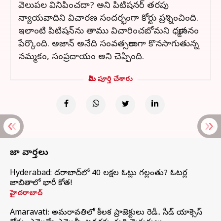
వెలుపల వినిపించదా? అని పిటిషనర్ తరపు
న్యాయవాదిని విచారణ సందర్భంగా కోర్టు ప్రశ్నించింది.
ఇలాంటి పిటిషన్‌ను తాము విచారించబోమని ధర్మాసనం
పేర్కొంది. అజాన్ అనేది సంవత్సరాలుగా కొనసాగుతున్న
నమ్మకం, సంప్రదాయం అని చెప్పింది.
మీరు పూర్తి చేశారు
తాజా వార్తలు
Hyderabad: హైదరాబాద్‌లో 40 లక్షల ఓట్లు గల్లంతు? ఓటర్ల
జాబితాలో భారీ కోత!
హైదరాబాద్
Amaravati: అమరావతిలో కీలక ప్రాజెక్టులు రెడీ.. సీడ్‌ యాక్సెస్‌