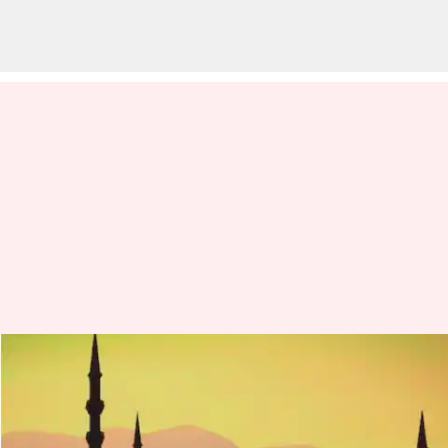
మసీదుల్లోనే శబ్ధం వస్తుందా? గుడిలో
సౌండ్ రాదా? లౌడ్ స్పీకర్ల నిషేధంపై
హైకోర్టు కామెంట్స్