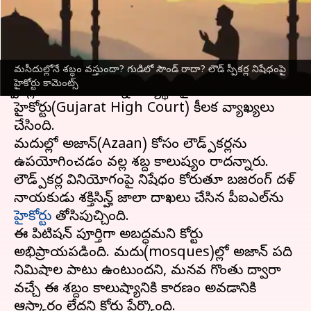
వ్రాసిన వారు
Nov 29, 2023
05:17 pm
Stalin
ఈ వార్తాకథనం ఏంటి
మసీదుల్లోనే శబ్ధం వస్తుందా? గుడిలో సౌండ్ రాదా? లౌడ్ స్పీకర్ల నిషేధంపై
loudspeakers at mosques:
మసీదు
ల్లో లౌడ్
హైకోర్టు కామెంట్స్
స్పీకర్లను నిషేధించాలన్న అభ్యర్థనపై
గుజరాత్
హైకోర్టు(Gujarat High Court) కీలక వ్యాఖ్యలు
చేసింది.
మసీదుల్లో అజాన్(Azaan) కోసం లౌడ్ స్పీకర్లను
ఉపయోగించడం వల్ల శబ్ద కాలుష్యం రాదన్నారు.
లౌడ్ స్పీకర్ల వినియోగంపై నిషేధం కోరుతూ బజరంగ్ దళ్
నాయకుడు శక్తిసిన్హ్ జాలా దాఖలు చేసిన పీఐఎల్‌ను
హైకోర్టు
తోసిపుచ్చింది.
ఈ పిటిషన్ పూర్తిగా అబద్ధమని కోర్టు
అభిప్రాయపడింది. మసీదు(mosques)ల్లో అజాన్ పది
నిమిషాల పాటు ఉంటుందని, మనవ గొంతు ద్వారా
వచ్చే ఈ శబ్దం కాలుష్యానికి కారణం అవడానికి
ఆస్కారం లేదని కోర్టు పేర్కొంది.