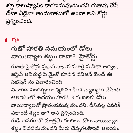
శబ్ద కాలుష్యానికి కారణమవుతుందని రుజువు చేసే
డేటా ఏదైనా అందుబాటులో ఉందా అని కోర్టు
కోర్టు
గుడిలో హారతి సమయంలో డోలు
వాయిద్యాల శబ్ధం రాదా?: హైకోర్టు
గుజరాత్ హైకోర్టు ప్రధాన న్యాయమూర్తి సునీతా అగర్వాల్,
జస్టిస్ అనిరుద్ధ పి మైతో కూడిన డివిజన్ బెంచ్ ఈ
పిటిషన్ ను విచారించింది.
విచారణ సందర్భంగా ధర్మాసనం కీలక వ్యాఖ్యలు చేసింది.
ఆలయంలో ఉదయం హారతి 3 గంటలకు డోలు
వాయిద్యాలతో ప్రారంభమవుతుందని, దీనివల్ల ఎవరికీ
ఎలాంటి శబ్దం రాదా? అని ప్రశ్నించింది.
గుడి ఆవరణలో మాత్రమే గంటలు, డోలు వాయిద్యాల
శబ్దం వినపడుతుందని మీరు చెప్పగలరా? ఇది ఆలయం