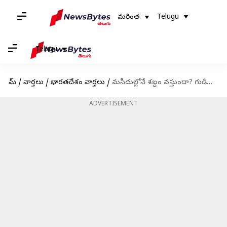
మరింత
Telugu
Telugu
హోమ్
/
వార్తలు
/
భారతదేశం వార్తలు
/
మసీదుల్లోనే శబ్ధం వస్తుందా? గుడిలో సౌండ్ రాదా? లౌడ్ స్పీకర్ల నిషేధంపై హైకోర్టు కామెంట్స్
ADVERTISEMENT