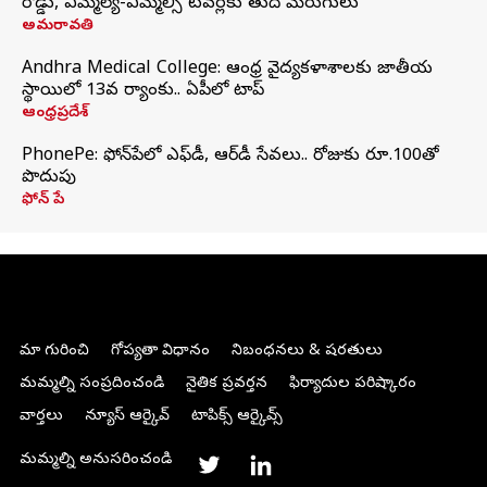
రోడ్డు, ఎమ్మెల్యే-ఎమ్మెల్సీ టవర్లకు తుది మెరుగులు
అమరావతి
Andhra Medical College: ఆంధ్ర వైద్యకళాశాలకు జాతీయ
స్థాయిలో 13వ ర్యాంకు.. ఏపీలో టాప్
ఆంధ్రప్రదేశ్
PhonePe: ఫోన్‌పేలో ఎఫ్‌డీ, ఆర్‌డీ సేవలు.. రోజుకు రూ.100తో
పొదుపు
ఫోన్‌ పే
మా గురించి
గోప్యతా విధానం
నిబంధనలు & షరతులు
మమ్మల్ని సంప్రదించండి
నైతిక ప్రవర్తన
ఫిర్యాదుల పరిష్కారం
వార్తలు
న్యూస్ ఆర్కైవ్
టాపిక్స్ ఆర్కైవ్స్
మమ్మల్ని అనుసరించండి