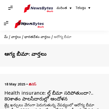
మరింత
Telugu
Telugu
హోమ్
/
వార్తలు
/
భారతదేశం వార్తలు
/
ఆరోగ్య బీమా
ఆరోగ్య బీమా: వార్తలు
18 May 2025
•
బిజినెస్
Health insurance: హెల్త్‌ బీమా సరిపోతుందా?..
80శాతం పాలసీదారుల్లో ఆందోళన
వైద్య ఖర్చులు వేగంగా పెరుగుతున్న నేపథ్యంలో ఆరోగ్య బీమా