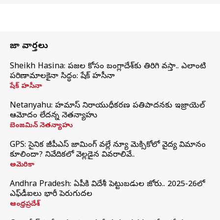
తాజా వార్తలు
Sheikh Hasina: ప్రజల కోసం బంగ్లాదేశ్‌కు తిరిగి వస్తా.. ఎలాంటి
పరిణామాలకైనా సిద్ధం: షేక్ హసీనా
షేక్ హసీనా
Netanyahu: హమాస్ నిరాయుధీకరణ ప్రతిపాదనకు ఇజ్రాయెల్
ఆమోదం లేదన్న నెతన్యాహు
బెంజమిన్ నెతన్యాహు
GPS: సైనిక జీపీఎస్ జామింగ్ వల్లే న్యూ మెక్సికోలో వైద్య విమానం
కూలిందా? నివేదికలో వెల్లడైన వివరాలివే..
అమెరికా
Andhra Pradesh: ఏపీకి విదేశీ పెట్టుబడుల జోరు.. 2025-26లో
ఎఫ్‌డీఐలు భారీ పెరుగుదల
ఆంధ్రప్రదేశ్