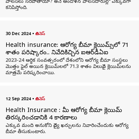
పాలసీలు సరిపోతాయా? అనే ఆందోళన పాలసీదారుల్లో ఎక్కువగా
కనిపిస్తోంది.
30 Dec 2024
•
బిజినెస్
Health insurance: ఆరోగ్య బీమా క్లెయిమ్స్‌లో 71
శాతం పరిష్కారం.. నివేదికిచ్చిన ఐఆర్‌డీఏఐ
2023-24 ఆర్థిక సంవత్సరంలో దేశంలోని ఆరోగ్య బీమా సంస్థలు
మొత్తం ఫైల్ అయిన క్లెయిమ్‌లలో 71.3 శాతం విలువైన క్లెయిమ్‌లను
మాత్రమే పరిష్కరించాయి.
12 Sep 2024
•
బిజినెస్
Health Insurance : మీ ఆరోగ్య బీమా క్లెయిమ్
తిరస్కరించడానికి 4 కారణాలు
ఎక్కువ మంది అనుకోని వైద్య ఖర్చులను నివారించేందుకు ఆరోగ్య
బీమా తీసుకుంటారు.