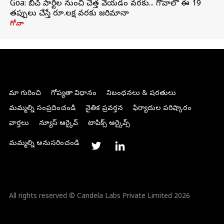
Goa: బీచ్ పార్టీల నుంచి చెత్త వేయడం వరకు... గోవాలో ఈ 19
తప్పులు చేస్తే రూ.లక్ష వరకు జరిమానా
గోవా
మా గురించి
గోప్యతా విధానం
నిబంధనలు & షరతులు
మమ్మల్ని సంప్రదించండి
నైతిక ప్రవర్తన
ఫిర్యాదుల పరిష్కారం
వార్తలు
న్యూస్ ఆర్కైవ్
టాపిక్స్ ఆర్కైవ్స్
మమ్మల్ని అనుసరించండి
All rights reserved © Candela Labs Private Limited 2026