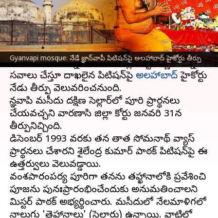
వ్రాసిన వారు
Feb 26, 2024
08:19 am
Sirish Praharaju
ఈ వార్తాకథనం ఏంటి
జ్ఞానవాపి మసీదు
లోని సెల్లార్‌లో హిందూ ప్రార్థనలను
Gyanvapi mosque: నేడే జ్ఞాన్‌వాపీ పిటిషన్‌పై అలహాబాద్ హైకోర్టు తీర్పు
అనుమతించాలన్న వారణాసి జిల్లా కోర్టు నిర్ణయాన్ని
సవాలు చేస్తూ దాఖలైన పిటిషన్‌పై
అలహాబాద్
హైకోర్టు
నేడు తీర్పు వెలువరించనుంది.
జ్ఞానవాపి మసీదు దక్షిణ సెల్లార్‌లో పూజారి ప్రార్థనలు
చేయవచ్చని వారణాసి జిల్లా కోర్టు జనవరి 31న
తీర్పునిచ్చింది.
డిసెంబర్ 1993 వరకు తన తాత సోమనాథ్ వ్యాస్
ప్రార్థనలు చేశారని శైలేంద్ర కుమార్ పాఠక్ పిటిషన్‌పై ఈ
ఉత్తర్వులు వెలువడ్డాయి.
వంశపారంపర్య పూజారిగా తనను తహ్ఖానాలోకి ప్రవేశించి
పూజను పునఃప్రారంభించేందుకు అనుమతించాలని
మిస్టర్ పాఠక్ అభ్యర్థించారు. మసీదులో నేలమాళిగలో
నాలుగు 'తెహ్ఖానాలు' (సెల్లార్లు) ఉన్నాయి. వాటిలో