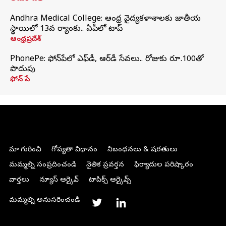
Andhra Medical College: ఆంధ్ర వైద్యకళాశాలకు జాతీయ
స్థాయిలో 13వ ర్యాంకు.. ఏపీలో టాప్
ఆంధ్రప్రదేశ్
PhonePe: ఫోన్‌పేలో ఎఫ్‌డీ, ఆర్‌డీ సేవలు.. రోజుకు రూ.100తో
పొదుపు
ఫోన్‌ పే
మా గురించి
గోప్యతా విధానం
నిబంధనలు & షరతులు
మమ్మల్ని సంప్రదించండి
నైతిక ప్రవర్తన
ఫిర్యాదుల పరిష్కారం
వార్తలు
న్యూస్ ఆర్కైవ్
టాపిక్స్ ఆర్కైవ్స్
మమ్మల్ని అనుసరించండి