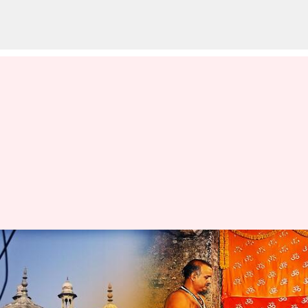
Gyanvapi mosque: నేడే జ్ఞాన్‌వాపీ
పిటిషన్‌పై అలహాబాద్ హైకోర్టు
తీర్పు