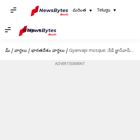
మరింత
Telugu
Telugu
హోమ్
/
వార్తలు
/
భారతదేశం వార్తలు
/
Gyanvapi mosque: నేడే జ్ఞాన్‌వాపీ పిటిషన్‌పై అలహాబాద్ హైకోర్టు తీర్పు
ADVERTISEMENT