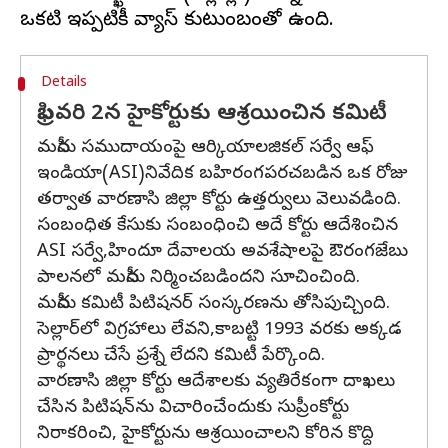
Details
ఫిబ్రవరి 2న హైకోర్టుకు ఆశ్రయించిన కమిటీ
మసీదు సముదాయంపై ఆర్కియాలజికల్ సర్వే ఆఫ్
ఇండియా(ASI)నివేదిక బహిరంగపరచబడిన ఒక రోజు
తర్వాత వారణాసి జిల్లా కోర్టు ఉత్తర్వులు వెలువడింది.
సంబంధిత కేసుకు సంబంధించి అదే కోర్టు ఆదేశించిన
ASI సర్వే,హిందూ దేవాలయ అవశేషాలపై ఔరంగజేబు
పాలనలో మసీదు నిర్మించబడిందని సూచించింది.
మసీదు కమిటీ పిటిషనర్ సంస్కరణను తోసిపుచ్చింది.
సెల్లార్‌లో విగ్రహాలు లేవని,కాబట్టి 1993 వరకు అక్కడ
ప్రార్థనలు చేసే ప్రశ్నే లేదని కమిటీ పేర్కొంది.
వారణాసి జిల్లా కోర్టు ఆదేశాలకు వ్యతిరేకంగా దాఖలు
చేసిన పిటిషన్‌ను విచారించేందుకు సుప్రీంకోర్టు
నిరాకరించి, హైకోర్టును ఆశ్రయించాలని కోరిన కొద్ది