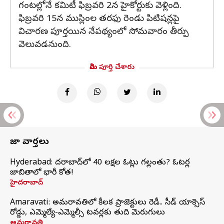
గంటల్లోనే కమిటీ ఫిబ్రవరి 2న హైకోర్టుకు వెళ్లింది.
ఫిబ్రవరి 15న ముస్లింల తరఫు రెండు పిటిషన్లపై
విచారణ పూర్తయిన నేపథ్యంలో సోమవారం తీర్పు
వెలువడనుంది.
మీరు పూర్తి చేశారు
తాజా వార్తలు
Hyderabad: హైదరాబాద్‌లో 40 లక్షల ఓట్లు గల్లంతు? ఓటర్ల
జాబితాలో భారీ కోత!
హైదరాబాద్
Amaravati: అమరావతిలో కీలక ప్రాజెక్టులు రెడీ.. సీడ్‌ యాక్సెస్‌
రోడ్డు, ఎమ్మెల్యే-ఎమ్మెల్సీ టవర్లకు తుది మెరుగులు
అమరావతి