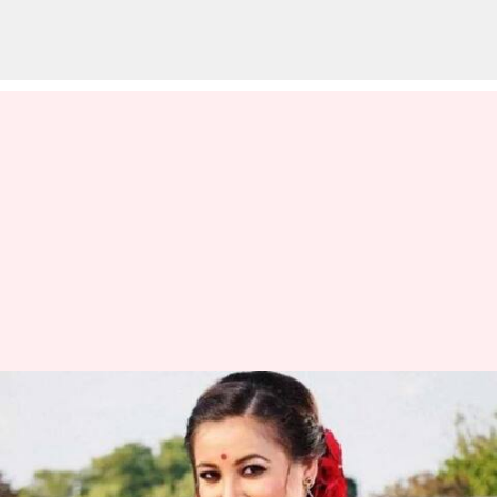
Two Thousand Crore fraud:
అస్సాంలో భారీ స్టాక్ ట్రేడింగ్ స్కాం.. ప్రముఖ
నటి అరెస్ట్