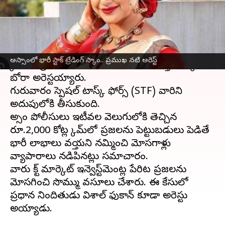
వ్రాసిన వారు
Sep 12, 2024
10:30 am
Jayachandra Akuri
ఈ వార్తాకథనం ఏంటి
అస్సాంలో సంచలనం సృష్టించిన ఆన్‌లైన్ స్టాక్‌ ట్రేడింగ్
అస్సాంలో భారీ స్టాక్ ట్రేడింగ్ స్కాం.. ప్రముఖ నటి అరెస్ట్
స్కామ్‌లో ప్రముఖ నటి సుమిబోరా, ఆమె భర్త తార్కిక్
బోరా అరెస్టయ్యారు.
గురువారం స్పెషల్ టాస్క్ ఫోర్స్ (STF) వారిని
అదుపులోకి తీసుకుంది.
అస్సాం పోలీసులు ఇటీవల వెలుగులోకి తెచ్చిన
రూ.2,000 కోట్ల స్కామ్‌లో ప్రజలను పెట్టుబడులు పెడితే
భారీ లాభాలు వస్తాయని నమ్మించి మోసగాళ్లు
వ్యాపారాలు నడిపినట్లు సమాచారం.
వారు స్టాక్ మార్కెట్ ఇన్వెస్ట్‌మెంట్ల పేరిట ప్రజలను
మోసగించి సొమ్ము వసూలు చేశారు. ఈ కేసులో
ప్రధాన నిందితుడు విశాల్ ఫుకాన్‌ కూడా అరెస్టు