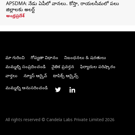
APSDMA: నేడు ఏపీలో వానలు.. కోస్తా, రాయలసీమలో పలు
జిల్లాలకు అలర్ట్
ఆంధ్రప్రదేశ్
మా గురించి
గోప్యతా విధానం
నిబంధనలు & షరతులు
మమ్మల్ని సంప్రదించండి
నైతిక ప్రవర్తన
ఫిర్యాదుల పరిష్కారం
వార్తలు
న్యూస్ ఆర్కైవ్
టాపిక్స్ ఆర్కైవ్స్
మమ్మల్ని అనుసరించండి
All rights reserved © Candela Labs Private Limited 2026