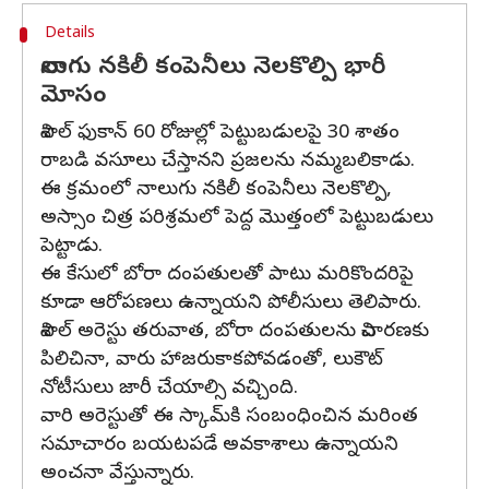
Details
నాలుగు నకిలీ కంపెనీలు నెలకొల్పి భారీ
మోసం
విశాల్ ఫుకాన్ 60 రోజుల్లో పెట్టుబడులపై 30 శాతం
రాబడి వసూలు చేస్తానని ప్రజలను నమ్మబలికాడు.
ఈ క్రమంలో నాలుగు నకిలీ కంపెనీలు నెలకొల్పి,
అస్సాం చిత్ర పరిశ్రమలో పెద్ద మొత్తంలో పెట్టుబడులు
పెట్టాడు.
ఈ కేసులో బోరా దంపతులతో పాటు మరికొందరిపై
కూడా ఆరోపణలు ఉన్నాయని పోలీసులు తెలిపారు.
విశాల్‌ అరెస్టు తరువాత, బోరా దంపతులను విచారణకు
పిలిచినా, వారు హాజరుకాకపోవడంతో, లుకౌట్
నోటీసులు జారీ చేయాల్సి వచ్చింది.
వారి అరెస్టుతో ఈ స్కామ్‌కి సంబంధించిన మరింత
సమాచారం బయటపడే అవకాశాలు ఉన్నాయని
అంచనా వేస్తున్నారు.