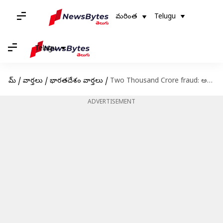
మరింత
Telugu
Telugu
హోమ్
/
వార్తలు
/
భారతదేశం వార్తలు
/
Two Thousand Crore fraud: అస్సాంలో భారీ స్టాక్ ట్రేడింగ్ స్కాం.. ప్రముఖ నటి అరెస్ట్
ADVERTISEMENT