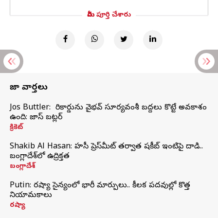
మీరు పూర్తి చేశారు
తాజా వార్తలు
Jos Buttler: నా రికార్డును వైభవ్ సూర్యవంశీ బద్దలు కొట్టే అవకాశం
ఉంది: జాస్ బట్లర్
క్రికెట్
Shakib Al Hasan: హసీనా ప్రెస్‌మీట్‌ తర్వాత షకీబ్‌ ఇంటిపై దాడి..
బంగ్లాదేశ్‌లో ఉద్రిక్తత
బంగ్లాదేశ్
Putin: రష్యా సైన్యంలో భారీ మార్పులు.. కీలక పదవుల్లో కొత్త
నియామకాలు
రష్యా