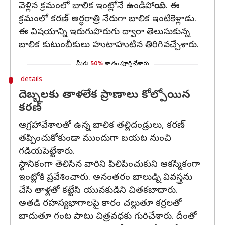
వెళ్లిన క్రమంలో బాలిక ఇంట్లోనే ఉండిపోయింది. ఈ
క్రమంలో కరణ్ అర్ధరాత్రి నేరుగా బాలిక ఇంటికెళ్లాడు.
ఈ విషయాన్ని ఇరుగుపొరుగు ద్వారా తెలుసుకున్న
బాలిక కుటుంబీకులు హుటాహుటిన తిరిగివచ్చేశారు.
మీరు
50%
శాతం పూర్తి చేశారు
details
దెబ్బలకు తాళలేక ప్రాణాలు కోల్పోయిన
కరణ్
ఆగ్రహావేశాలతో ఉన్న బాలిక తల్లిదండ్రులు, కరణ్‌
తప్పించుకోకుండా ముందుగా బయట నుంచి
గడియపెట్టేశారు.
స్థానికంగా తెలిసిన వారిని పిలిపించుకుని ఆకస్మికంగా
ఇంట్లోకి ప్రవేశించారు. అనంతరం బాలుడ్ని వివస్త్రను
చేసి తాళ్లతో కట్టేసి యువకుడిని చితకబాదారు.
అతడి రహస్యభాగాలపై కారం చల్లుతూ కర్రలతో
బాదుతూ గంట పాటు చిత్రవధకు గురిచేశారు. దీంతో