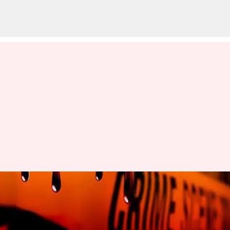
Hyderabad: హైదరాబాద్‍లో ఘోరం..
కూతురును ప్రేమించాడని, తీవ్రంగా
హింసించి చంపేశారు