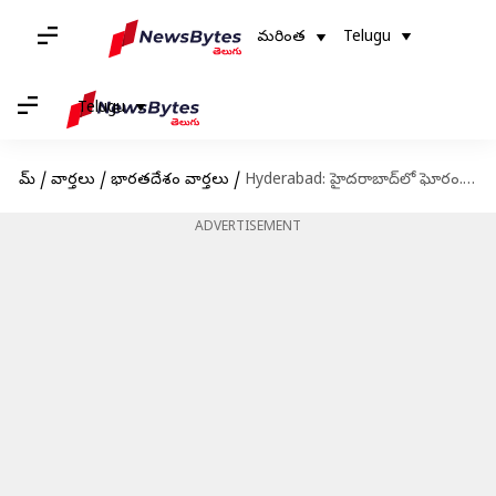
మరింత
Telugu
Telugu
హోమ్
/
వార్తలు
/
భారతదేశం వార్తలు
/
Hyderabad: హైదరాబాద్‍లో ఘోరం.. కూతురును ప్రేమించాడని, తీవ్రంగా హింసించి చంపేశారు
ADVERTISEMENT