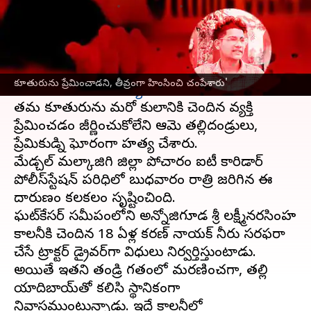
వ్రాసిన వారు
Nov 10, 2023
09:33 am
TEJAVYAS BESTHA
ఈ వార్తాకథనం ఏంటి
తెలంగాణ రాజధాని
హైదరాబాద్
నగరానికి కూతవేటు
కూతురును ప్రేమించాడని, తీవ్రంగా హింసించి చంపేశారు'
దూరంలో పరువు
హత్య
జరిగింది.
తమ కూతురును మరో కులానికి చెందిన వ్యక్తి
ప్రేమించడం జీర్ణించుకోలేని ఆమె తల్లిదండ్రులు,
ప్రేమికుడ్ని ఘోరంగా హత్య చేశారు.
మేడ్చల్‌ మల్కాజిగి జిల్లా పోచారం ఐటీ కారిడార్‌
పోలీస్‌స్టేషన్‌ పరిధిలో బుధవారం రాత్రి జరిగిన ఈ
దారుణం కలకలం సృష్టించింది.
ఘట్‌కేసర్‌ సమీపంలోని అన్నోజిగూడ శ్రీ లక్ష్మీనరసింహ
కాలనీకి చెందిన 18 ఏళ్ల కరణ్‌ నాయక్‌ నీరు సరఫరా
చేసే ట్రాక్టర్‌ డ్రైవర్‌గా విధులు నిర్వర్తిస్తుంటాడు.
అయితే ఇతని తండ్రి గతంలో మరణించగా, తల్లి
యాదిబాయ్‌తో కలిసి స్థానికంగా
నివాసముంటున్నాడు. ఇదే కాలనీలో