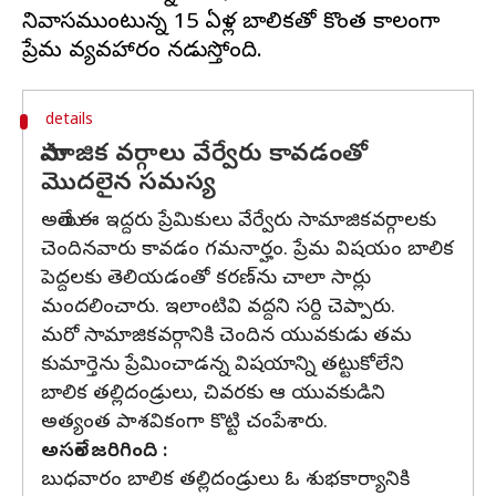
నివాసముంటున్న 15 ఏళ్ల బాలికతో కొంత కాలంగా
details
సామాజిక వర్గాలు వేర్వేరు కావడంతో
మొదలైన సమస్య
అయితే ఈ ఇద్దరు ప్రేమికులు వేర్వేరు సామాజికవర్గాలకు
చెందినవారు కావడం గమనార్హం. ప్రేమ విషయం బాలిక
పెద్దలకు తెలియడంతో కరణ్‌ను చాలా సార్లు
మందలించారు. ఇలాంటివి వద్దని సర్ది చెప్పారు.
మరో సామాజికవర్గానికి చెందిన యువకుడు తమ
కుమార్తెను ప్రేమించాడన్న విషయాన్ని తట్టుకోలేని
బాలిక తల్లిదండ్రులు, చివరకు ఆ యువకుడిని
అత్యంత పాశవికంగా కొట్టి చంపేశారు.
అసలేం జరిగింది :
బుధవారం బాలిక తల్లిదండ్రులు ఓ శుభకార్యానికి