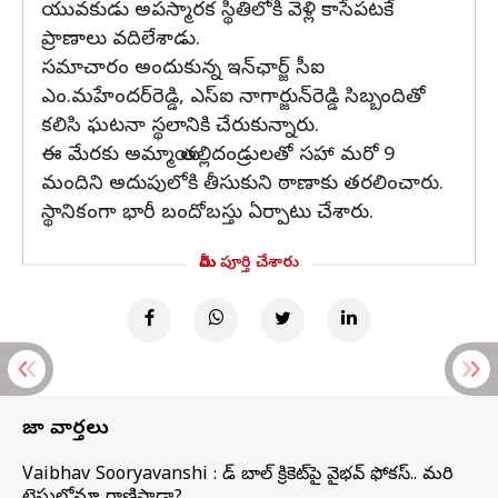
యువకుడు అపస్మారక స్థితిలోకి వెళ్లి కాసేపటకే
ప్రాణాలు వదిలేశాడు.
సమాచారం అందుకున్న ఇన్‌ఛార్జ్‌ సీఐ
ఎం.మహేందర్‌రెడ్డి, ఎస్‌ఐ నాగార్జున్‌రెడ్డి సిబ్బందితో
కలిసి ఘటనా స్థలానికి చేరుకున్నారు.
ఈ మేరకు అమ్మాయి తల్లిదండ్రులతో సహా మరో 9
మందిని అదుపులోకి తీసుకుని ఠాణాకు తరలించారు.
స్థానికంగా భారీ బందోబస్తు ఏర్పాటు చేశారు.
మీరు పూర్తి చేశారు
తాజా వార్తలు
Vaibhav Sooryavanshi : రెడ్ బాల్ క్రికెట్‌పై వైభవ్ ఫోకస్.. మరి