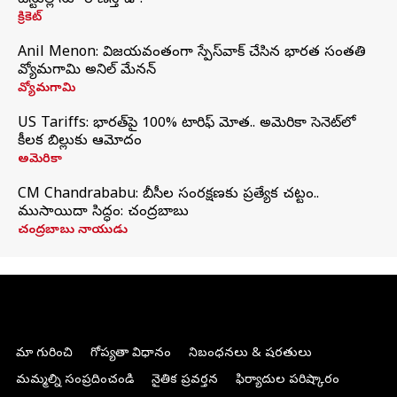
టెస్టుల్లోనూ రాణిస్తాడా?
క్రికెట్
Anil Menon: విజయవంతంగా స్పేస్‌వాక్‌ చేసిన భారత సంతతి
వ్యోమగామి అనిల్‌ మేనన్
వ్యోమగామి
US Tariffs: భారత్‌పై 100% టారిఫ్‌ మోత.. అమెరికా సెనెట్‌లో
కీలక బిల్లుకు ఆమోదం
అమెరికా
CM Chandrababu: బీసీల సంరక్షణకు ప్రత్యేక చట్టం..
ముసాయిదా సిద్ధం: చంద్రబాబు
చంద్రబాబు నాయుడు
మా గురించి
గోప్యతా విధానం
నిబంధనలు & షరతులు
మమ్మల్ని సంప్రదించండి
నైతిక ప్రవర్తన
ఫిర్యాదుల పరిష్కారం