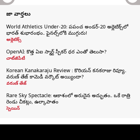
తాజా వార్తలు
World Athletics Under-20: ప్రపంచ అండర్-20 అథ్లెటిక్స్‌లో
భారత్‌ శుభారంభం.. ఫైనల్స్‌లోకి ముగ్గురు!
అథ్లెటిక్స్
OpenAI: కొత్త ఏఐ స్మార్ట్ స్పీకర్ ధర ఎంతో తెలుసా?
చాట్‌జీపీటీ
Korean Kanakaraju Review : కొరియన్ కనకరాజు రివ్యూ..
వరుణ్ తేజ్ కామెడీ వర్కౌట్ అయ్యిందా?
వరుణ్ తేజ్
Rare Sky Spectacle: ఆకాశంలో అరుదైన అద్భుతం.. ఒకే రాత్రి
రెండు చీకట్లు, ఉల్కాపాతం
స్పెయిన్