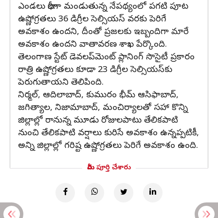
ఎండలు భారీగా మండుతున్న నేపథ్యంలో పగటి పూట
ఉష్ణోగ్రతలు 36 డిగ్రీల సెల్సియస్ వరకు పెరిగే
అవకాశం ఉందని, దీంతో ప్రజలకు ఇబ్బందిగా మారే
అవకాశం ఉందని వాతావరణ శాఖ పేర్కొంది.
తెలంగాణ స్టేట్ డెవలప్‌మెంట్ ప్లానింగ్ సొసైటీ ప్రకారం
రాత్రి ఉష్ణోగ్రతలు కూడా 23 డిగ్రీల సెల్సియస్‌కు
పెరుగుతాయని తెలిపింది.
నిర్మల్, ఆదిలాబాద్, కుమురం భీమ్ ఆసిఫాబాద్,
జగిత్యాల, నిజామాబాద్, మంచిర్యాలతో సహా కొన్ని
జిల్లాల్లో రానున్న మూడు రోజులపాటు తేలికపాటి
నుంచి తేలికపాటి వర్షాలు కురిసే అవకాశం ఉన్నప్పటికీ,
అన్ని జిల్లాల్లో గరిష్ట ఉష్ణోగ్రతలు పెరిగే అవకాశం ఉంది.
మీరు పూర్తి చేశారు