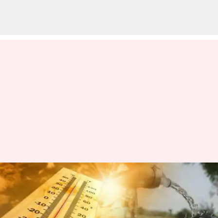
హైదరాబాద్‌ వాసులూ జాగ్రత్త; పెరిగిన
పగటి పూట ఉష్ణోగ్రతలు
వ్రాసిన వారు
Apr 08, 2023
04:58 pm
Stalin