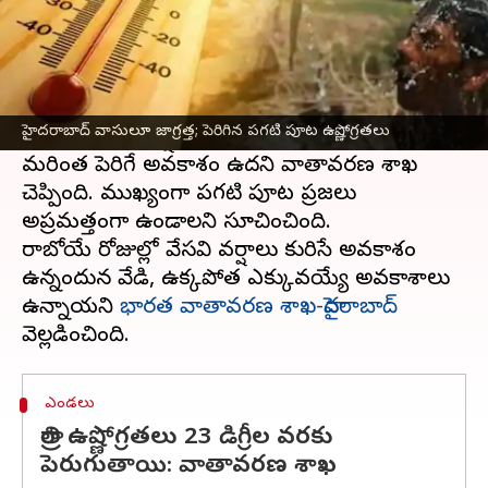
ఈ వార్తాకథనం ఏంటి
హైదరాబాద్‌
లో ఉష్ణోగ్రతలపై భారత వాతావరణ శాఖ-
హైదరాబాద్ కీలక ప్రకటన విడుదల చేసింది. హైదరాబాద్‌లో
హైదరాబాద్‌ వాసులూ జాగ్రత్త; పెరిగిన పగటి పూట ఉష్ణోగ్రతలు
అప్పుడప్పుడు వర్షాలు పుడుతున్నా,
ఎండలు
మాత్రం
మరింత పెరిగే అవకాశం ఉదని వాతావరణ శాఖ
చెప్పింది. ముఖ్యంగా పగటి పూట ప్రజలు
అప్రమత్తంగా ఉండాలని సూచించింది.
రాబోయే రోజుల్లో వేసవి వర్షాలు కురిసే అవకాశం
ఉన్నందున వేడి, ఉక్కపోత ఎక్కువయ్యే అవకాశాలు
ఉన్నాయని
భారత వాతావరణ శాఖ-హైదరాబాద్
ఎండలు
రాత్రి ఉష్ణోగ్రతలు 23 డిగ్రీల వరకు
పెరుగుతాయి: వాతావరణ శాఖ