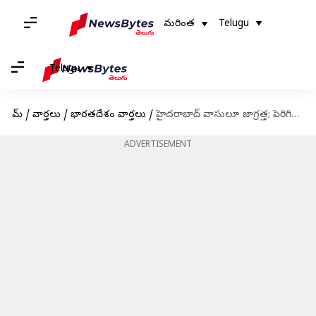
మరింత
Telugu
Telugu
హోమ్
/
వార్తలు
/
భారతదేశం వార్తలు
/
హైదరాబాద్‌ వాసులూ జాగ్రత్త; పెరిగిన పగటి పూట ఉష్ణోగ్రతలు
ADVERTISEMENT