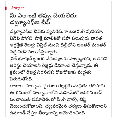
హర్యానా
నేను ఎలాంటి తప్పు చేయలేదు:
డబ్ల్యూఎఫ్ఐ చీఫ్‌
డబ్ల్యూఎఫ్ఐ చీఫ్‌కు వ్యతిరేకంగా బజరంగ్ పునియా,
వినేష్ ఫోగట్, సాక్షి మాలిక్‌తో సహా పలువురు భారత
అగ్రశ్రేణి రెజ్లర్లు ఏప్రిల్ నుంచి దిల్లీలోని జంతర్ మంతర్
వద్ద నిరసనలు చేస్తున్నారు.
బ్రిజ్ భూషణ్ లైంగిక వేధింపులకు పాల్పడ్డారని, అతనిని
అరెస్టు చేయాలని రెజ్లర్లు డిమాండ్ చేస్తున్నారు. ఈ
క్రమంలో రెజ్లర్ల నిరసనకు రోజురోజుకు మద్దతు
పెరుగుతోంది.
తాజాగా హర్యానా రైతులు రెజ్లర్లకు మద్దతు తెలిపారు.
ఈ క్రమంలో హర్యానాలోని మెహమ్‌లో జరిగిన ఖాప్
పంచాయితీ సమావేశంలో సింగ్ నార్కో టెస్ట్
చేయించుకోవాలని, చట్టపరమైన చర్యలు తీసుకోవాలని
డిమాండ్ చేస్తూ తీర్మానాన్ని ఆమోదించింది.