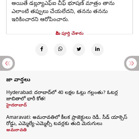
అయితే డబ్ల్యూఎఫ్ఐ చీఫ్‌ భూషణ్ మాత్రం తాను
ఎలాంటి తప్పులు చేయలేదని, తనను తనను
ఇరికించారని ఆరోపించారు.
మీరు పూర్తి చేశారు
తాజా వార్తలు
Hyderabad: హైదరాబాద్‌లో 40 లక్షల ఓట్లు గల్లంతు? ఓటర్ల
జాబితాలో భారీ కోత!
హైదరాబాద్
Amaravati: అమరావతిలో కీలక ప్రాజెక్టులు రెడీ.. సీడ్‌ యాక్సెస్‌
రోడ్డు, ఎమ్మెల్యే-ఎమ్మెల్సీ టవర్లకు తుది మెరుగులు
అమరావతి