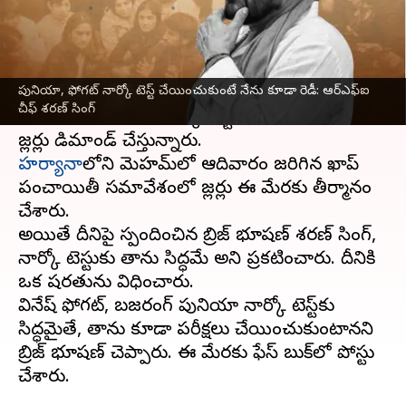
వ్రాసిన వారు
May 22, 2023
09:31 am
Stalin
ఈ వార్తాకథనం ఏంటి
పునియా, ఫోగట్ నార్కో టెస్ట్ చేయించుకుంటే నేను కూడా రెడీ: ఆర్ఎఫ్ఐ
రెజ్లింగ్
ఫెడరేషన్ ఆఫ్ ఇండియా చీఫ్, బీజేపీ ఎంపీ బ్రిజ్
చీఫ్ శరణ్ సింగ్
భూషణ్ శరణ్ సింగ్ నార్కో టెస్టు చేయించకోవాలని
హర్యానా
లోని మెహమ్‌లో ఆదివారం జరిగిన ఖాప్
పంచాయితీ సమావేశంలో రెజ్లర్లు ఈ మేరకు తీర్మానం
చేశారు.
అయితే దీనిపై స్పందించిన బ్రిజ్ భూషణ్ శరణ్ సింగ్,
నార్కో టెస్టుకు తాను సిద్ధమే అని ప్రకటించారు. దీనికి
ఒక షరతును విధించారు.
వినేష్ ఫోగట్, బజరంగ్ పునియా నార్కో టెస్ట్‌కు
సిద్ధమైతే, తాను కూడా పరీక్షలు చేయించుకుంటానని
బ్రిజ్ భూషణ్ చెప్పారు. ఈ మేరకు ఫేస్ బుక్‌లో పోస్టు