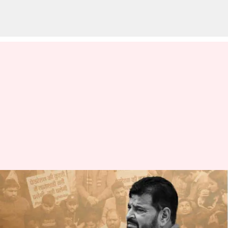
పునియా, ఫోగట్ నార్కో టెస్ట్
చేయించుకుంటే నేను కూడా రెడీ:
ఆర్ఎఫ్ఐ చీఫ్ శరణ్ సింగ్