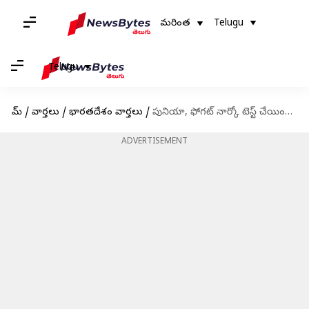
మరింత
Telugu
Telugu
హోమ్
/
వార్తలు
/
భారతదేశం వార్తలు
/
పునియా, ఫోగట్ నార్కో టెస్ట్ చేయించుకుంటే నేను కూడా రెడీ: ఆర్ఎఫ్ఐ చీఫ్ శరణ్ సింగ్
ADVERTISEMENT