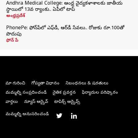
Andhra Medical College: ఆంధ్ర వైద్యకళాశాలకు జాతీయ
స్థాయిలో 13వ ర్యాంకు.. ఏపీలో టాప్
ఆంధ్రప్రదేశ్
PhonePe: ఫోన్‌పేలో ఎఫ్‌డీ, ఆర్‌డీ సేవలు.. రోజుకు రూ.100తో
పొదుపు
ఫోన్‌ పే
మా గురించి
గోప్యతా విధానం
నిబంధనలు & షరతులు
మమ్మల్ని సంప్రదించండి
నైతిక ప్రవర్తన
ఫిర్యాదుల పరిష్కారం
వార్తలు
న్యూస్ ఆర్కైవ్
టాపిక్స్ ఆర్కైవ్స్
మమ్మల్ని అనుసరించండి