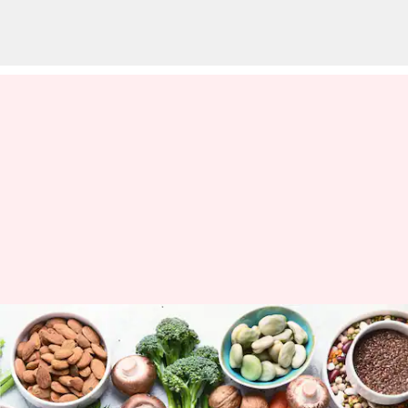
పౌష్టికాహార పంటల ఉత్పత్తిపై ఇక్రిసాట్‌
స్పెషల్ ఫోకస్
వ్రాసిన వారు
May 12, 2023
12:24 pm
Stalin