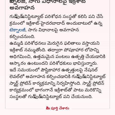
టెక్నాలజీ, సాగు విధానాలపై ఇక్రిశాట్
అవగాహన
గుడ్ ఫుడ్ ఇనిస్టిట్యూట్ పరిశోధన సంస్థతో కలిసి పని చేసే
క్రమంలో ఇక్రిశాట్-హైదరబాదాద్ అందుబాటులో ఉన్న
టెక్నాలజీ
, సాగు విధానాలపై అవగాహన
కల్పించనుంది.
ఉమ్మడి పరిశోధనలు మెరుగైన ఫలితాలు వస్తాయని
ఇక్రిశాట్ నమ్ముతోంది. తద్వారా పోషకాహార లోపాన్ని
అధిగమించి, ఉత్తమమైన పంటలు ఉత్పత్తి చేయడానికి
ఆస్కారం ఉంటుందని పరిశోధకులు భావిస్తున్నారు.
ఇదే సమయంలో పౌష్టికాహార ఉత్పత్తులపై నేషనల్
లెవల్‌లో అవగాహన కల్పించడానికి గుడ్ ఫుడ్ ఇనిస్టిట్యూట్
స్మార్ట్ ప్రోటిన్ కార్యక్రమాన్ని నిర్వహిస్తోంది. స్మార్ట్ ప్రోటిన్
కార్యక్రమంలో భాగంగానే ఇక్రిశాట్‌తో పాటు మరికొన్ని
సంస్థలతో గుడ్ ఫుడ్ ఇనిస్టిట్యూట్ పని చేయనుంది.
మీరు పూర్తి చేశారు