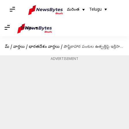
మరింత
Telugu
Telugu
హోమ్
/
వార్తలు
/
భారతదేశం వార్తలు
/
పౌష్టికాహార పంటల ఉత్పత్తిపై ఇక్రిసాట్‌ స్పెషల్ ఫోకస్
ADVERTISEMENT