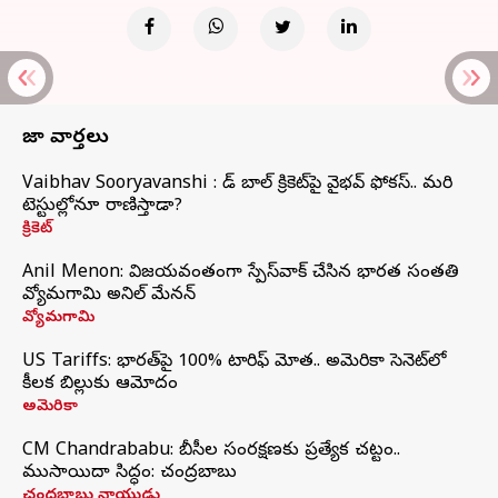
తాజా వార్తలు
Vaibhav Sooryavanshi : రెడ్ బాల్ క్రికెట్‌పై వైభవ్ ఫోకస్.. మరి
టెస్టుల్లోనూ రాణిస్తాడా?
క్రికెట్
Anil Menon: విజయవంతంగా స్పేస్‌వాక్‌ చేసిన భారత సంతతి
వ్యోమగామి అనిల్‌ మేనన్
వ్యోమగామి
US Tariffs: భారత్‌పై 100% టారిఫ్‌ మోత.. అమెరికా సెనెట్‌లో
కీలక బిల్లుకు ఆమోదం
అమెరికా
CM Chandrababu: బీసీల సంరక్షణకు ప్రత్యేక చట్టం..
ముసాయిదా సిద్ధం: చంద్రబాబు
చంద్రబాబు నాయుడు