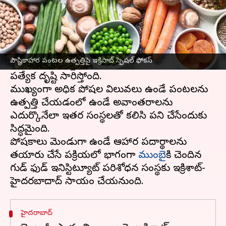
ఈ వార్తాకథనం ఏంటి
ప్రజావసరాలకు అనుగూనంగా
హైదరాబాద్‌
లోని
ఇక్రిశాట్ అడుగులు వేస్తోంది. పెరుగుతున్న జనాభాకు
పౌష్టికాహార పంటల ఉత్పత్తిపై ఇక్రిసాట్‌ స్పెషల్ ఫోకస్
అవసరమైన పౌష్టికాహారాన్ని అందించడంపై ఇక్రిశాట్
ప్రత్యేక దృష్టి సారిస్తోంది.
ముఖ్యంగా అధిక పోషల విలువలు ఉండే పంటలను
ఉత్పత్తి చేయడంలో ఉండే అవాంతరాలను
ఎదుర్కొనేలా ఇతర సంస్థలతో కలిసి పని చేసేందుకు
సిద్ధమైంది.
పోషకాలు మెండుగా ఉండే ఆహార పదార్థాలను
తయారు చేసే ప్రక్రియలో భాగంగా
ముంబై
కి చెందిన
గుడ్ ఫుడ్ ఇనిస్టిట్యూట్ పరిశోధన సంస్థకు ఇక్రిశాట్-
హైదరాబాద్