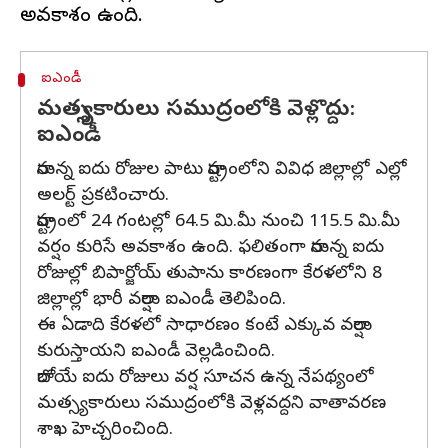
ఐఎండీ
మత్స్యకారులు సముద్రంలోకి వెళ్లొద్దు:
ఐఎండీ
రానున్న ఐదు రోజుల పాటు రాష్ట్రంలోని వివిధ జిల్లాల్లో ఎల్లో
అలర్ట్ ప్రకటించారు.
రాష్ట్రంలో 24 గంటల్లో 64.5 మి.మీ నుంచి 115.5 మి.మీ
వర్షం కురిసే అవకాశం ఉంది. ఫలితంగా రానున్న ఐదు
రోజుల్లో బిపార్జోయ్ తుపాను కారణంగా కేరళలోని 8
జిల్లాల్లో భారీ వర్షాలు ఐఎండీ తెలిపింది.
ఈ ఏడాది కేరళలో సాధారణం కంటే ఎక్కువ వర్షాలు
కురుస్తాయని ఐఎండీ వెల్లడించింది.
రాబోయే ఐదు రోజులు వర్ష సూచన ఉన్న నేపథ్యంలో
మత్స్యకారులు సముద్రంలోకి వెళ్లవద్దని వాతావరణ
శాఖ హెచ్చరించింది.