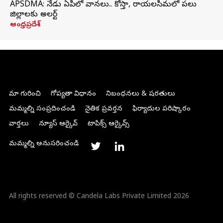
APSDMA: నేడు ఏపీలో వానలు.. కోస్తా, రాయలసీమలో పలు
జిల్లాలకు అలర్ట్
ఆంధ్రప్రదేశ్
మా గురించి
గోప్యతా విధానం
నిబంధనలు & షరతులు
మమ్మల్ని సంప్రదించండి
నైతిక ప్రవర్తన
ఫిర్యాదుల పరిష్కారం
వార్తలు
న్యూస్ ఆర్కైవ్
టాపిక్స్ ఆర్కైవ్స్
మమ్మల్ని అనుసరించండి
All rights reserved © Candela Labs Private Limited 2026