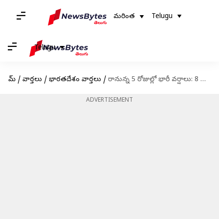
మరింత
Telugu
Telugu
హోమ్
/
వార్తలు
/
భారతదేశం వార్తలు
/
రానున్న 5 రోజుల్లో భారీ వర్షాలు: 8 జిల్లాల్లో ఎల్లో అలర్ట్
ADVERTISEMENT