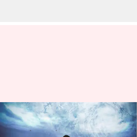
రానున్న 5 రోజుల్లో భారీ వర్షాలు: 8
జిల్లాల్లో ఎల్లో అలర్ట్
వ్రాసిన వారు
Jun 09, 2023
06:27 pm
Stalin