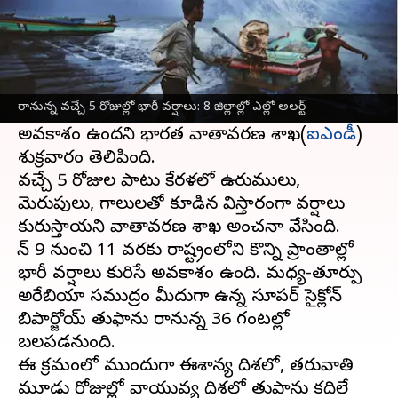
ఈ వార్తాకథనం ఏంటి
జూన్ 8న
కేరళ
ను తాకిన విషయం తెలిసిందే. ఈ
ప్రభావంతో ఈశాన్య
బంగాళాఖాతం
లో ఏర్పడిన
రానున్న వచ్చే 5 రోజుల్లో భారీ వర్షాలు: 8 జిల్లాల్లో ఎల్లో అలర్ట్
అల్పపీడనం రానున్న 24 గంటల్లో మరింత బలపడే
అవకాశం ఉందని భారత వాతావరణ శాఖ(
ఐఎండీ
)
శుక్రవారం తెలిపింది.
వచ్చే 5 రోజుల పాటు కేరళలో ఉరుములు,
మెరుపులు, గాలులతో కూడిన విస్తారంగా వర్షాలు
కురుస్తాయని వాతావరణ శాఖ అంచనా వేసింది.
జూన్ 9 నుంచి 11 వరకు రాష్ట్రంలోని కొన్ని ప్రాంతాల్లో
భారీ వర్షాలు కురిసే అవకాశం ఉంది. మధ్య-తూర్పు
అరేబియా సముద్రం మీదుగా ఉన్న సూపర్ సైక్లోన్
బిపార్జోయ్ తుఫాను రానున్న 36 గంటల్లో
బలపడనుంది.
ఈ క్రమంలో ముందుగా ఈశాన్య దిశలో, తరువాతి
మూడు రోజుల్లో వాయువ్య దిశలో తుపాను కదిలే