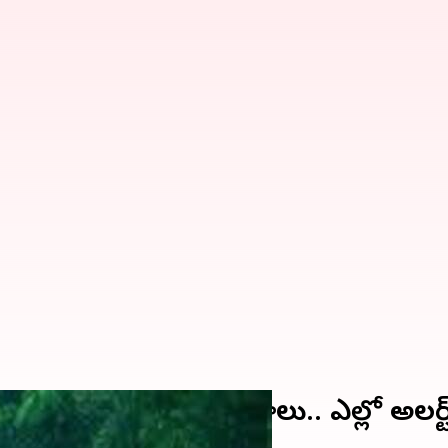
ేడు పలు జిల్లాల్లో వర్షాలు.. ఎల్లో అలర్ట