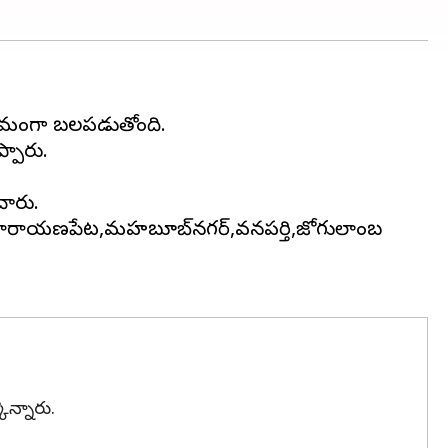
క్రమంగా బలపడుతోంది.
్పారు.
చారు.
గల్,నారాయణపేట,మహబూబ్‌నగర్,వనపర్తి,జోగులాంబ
ొన్నారు.