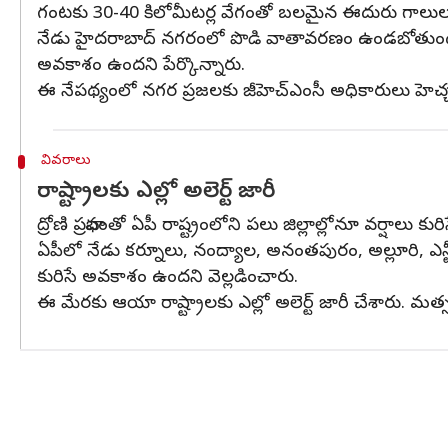
గంటకు 30-40 కిలోమీటర్ల వేగంతో బలమైన ఈదురు గాలులు 
నేడు హైదరాబాద్ నగరంలో పొడి వాతావరణం ఉండబోతుందని చ
అవకాశం ఉందని పేర్కొన్నారు.
ఈ నేపథ్యంలో నగర ప్రజలకు జీహెచ్‌ఎంసీ అధికారులు హెచ్చ
వివరాలు
రాష్ట్రాలకు ఎల్లో అలెర్ట్ జారీ
ద్రోణి ప్రభావంతో ఏపీ రాష్ట్రంలోని పలు జిల్లాల్లోనూ వర్
ఏపీలో నేడు కర్నూలు, నంద్యాల, అనంతపురం, అల్లూరి, ఎన్టీఆ
కురిసే అవకాశం ఉందని వెల్లడించారు.
ఈ మేరకు ఆయా రాష్ట్రాలకు ఎల్లో అలెర్ట్ జారీ చేశారు. మ