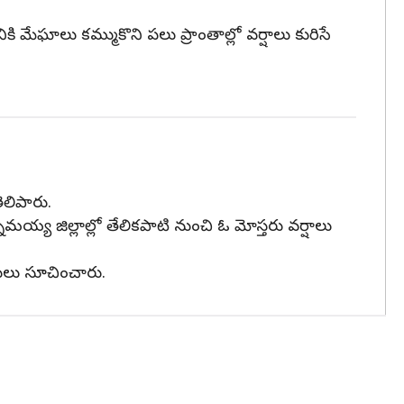
ఘాలు కమ్ముకొని పలు ప్రాంతాల్లో వర్షాలు కురిసే
ెలిపారు.
మయ్య జిల్లాల్లో తేలికపాటి నుంచి ఓ మోస్తరు వర్షాలు
రులు సూచించారు.