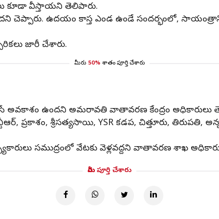
కూడా వీస్తాయని తెలిపారు.
ెప్పారు. ఉదయం కాస్త ఎండ ఉండే సందర్భంలో, సాయంత్రానికి మే
రికలు జారీ చేశారు.
మీరు
50%
శాతం పూర్తి చేశారు
షాలు కురిసే అవకాశం ఉందని అమరావతి వాతావరణ కేంద్రం అధికారులు త
ర్, ప్రకాశం, శ్రీసత్యసాయి, YSR కడప, చిత్తూరు, తిరుపతి, అన్న
త్స్యకారులు సముద్రంలో వేటకు వెళ్లవద్దని వాతావరణ శాఖ అధికా
మీరు పూర్తి చేశారు