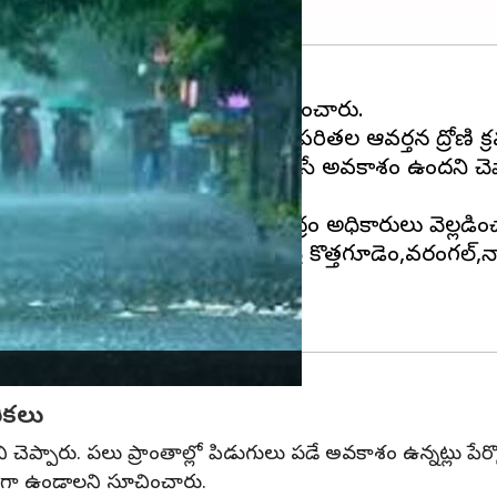
కారులు కీలకమైన సమాచారం వెల్లడించారు.
తెలిపారు. బంగాళాఖాతంలో ఏర్పడిన ఉపరితల ఆవర్తన ద్రోణి 
ూ మరింత రెండు రోజులు వర్షాలు కురిసే అవకాశం ఉందని చెప
కాశం ఉన్నట్లు పేర్కొన్నారు.
కాశముందని హైదరాబాద్ వాతావరణ కేంద్రం అధికారులు వెల్లడిం
ల్లగొండ,సూర్యాపేట,ఖమ్మం,భద్రాద్రి కొత్తగూడెం,వరం
ర్కొన్నారు.
ికలు
్పారు. పలు ప్రాంతాల్లో పిడుగులు పడే అవకాశం ఉన్నట్లు పేర్క
్తగా ఉండాలని సూచించారు.