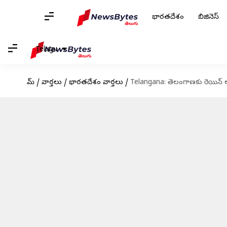
భారతదేశం
బిజినెస్
Telugu
హోమ్
/
వార్తలు
/
భారతదేశం వార్తలు
/
Telangana: తెలంగాణకు రెయిన్ అలర్ట్