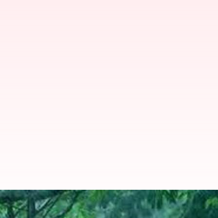
Telangana: తెలంగాణకు రెయిన్ అలర్ట్.. న