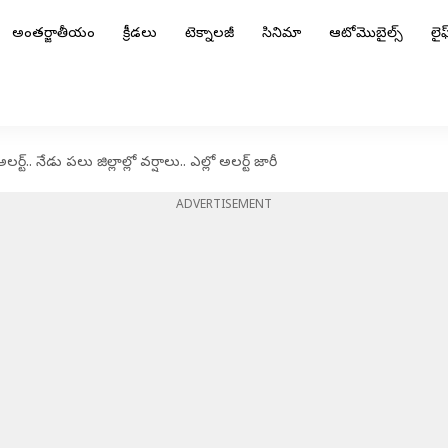
అంతర్జాతీయం
క్రీడలు
టెక్నాలజీ
సినిమా
ఆటోమొబైల్స్
లైఫ్
.. నేడు పలు జిల్లాల్లో వర్షాలు.. ఎల్లో అలర్ట్ జారీ
ADVERTISEMENT