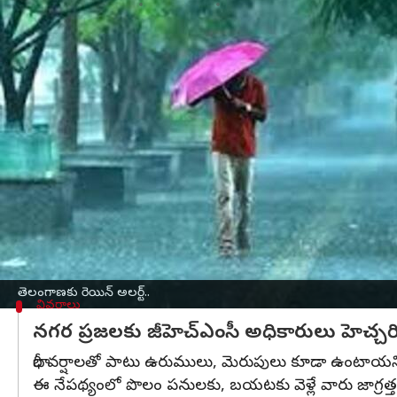
వ్రాసిన వారు
Oct 10, 2024
08:53 am
Sirish Praharaju
ఈ వార్తాకథనం ఏంటి
తెలంగాణ
లో వర్షాలపై
హైదరాబాద్
వాతావరణ కేంద్రం అధి
నేడు,రేపు రాష్ట్రంలో వర్షాలు కురిసే అవకాశముందని 
ఈ ద్రోణి ప్రభావం కారణంగా రెండు తెలుగు రాష్ట్రాలలోన
నేడు తెలంగాణలోని పలు జిల్లాల్లో ఓ మోస్తరు వర్షానికి అవ
కొన్ని జిల్లాల్లో అక్కడక్కడ భారీ వర్షాలు కురిసే అవ
నేడు ఆదిలాబాద్,ఆసిఫాబాద్,యాదాద్రి,మహబూబాబాద్,న
గద్వాల,వికారాబాద్ జిల్లాల్లో వర్షాలకు అవకాశముందని పే
తెలంగాణకు రెయిన్ అలర్ట్..
వివరాలు
నగర ప్రజలకు జీహెచ్‌ఎంసీ అధికారులు హెచ్చర
భారీ వర్షాలతో పాటు ఉరుములు, మెరుపులు కూడా ఉంటాయని చెప
ఈ నేపథ్యంలో పొలం పనులకు, బయటకు వెళ్లే వారు జాగ్రత