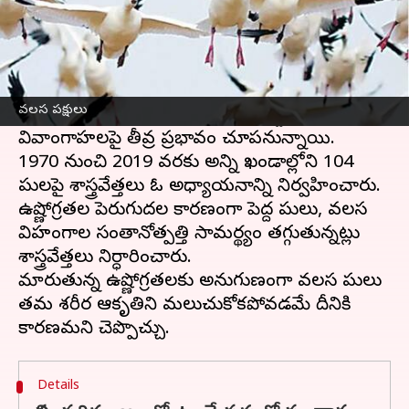
ఈ వార్తాకథనం ఏంటి
వలస పక్షుల మనుగడపై వాతావరణ మార్పులు
ఎక్కువగా ప్రభావం చూపనున్నాయని పరిశోధకులు
వలస పక్షులు
ధ్రువీకరించారు. ఇవి పరిమాణంలో పెద్దగా ఉండే
వివాంగాహలపై తీవ్ర ప్రభావం చూపనున్నాయి.
1970 నుంచి 2019 వరకు అన్ని ఖండాల్లోని 104
పక్షులపై శాస్త్రవేత్తలు ఓ అధ్యాయనాన్ని నిర్వహించారు.
ఉష్ణోగ్రతల పెరుగుదల కారణంగా పెద్ద పక్షులు, వలస
విహంగాల సంతానోత్పత్తి సామర్థ్యం తగ్గుతున్నట్లు
శాస్త్రవేత్తలు నిర్ధారించారు.
మారుతున్న ఉష్ణోగ్రతలకు అనుగుణంగా వలస పక్షులు
తమ శరీర ఆకృతిని మలుచుకోకపోవడమే దీనికి
Details