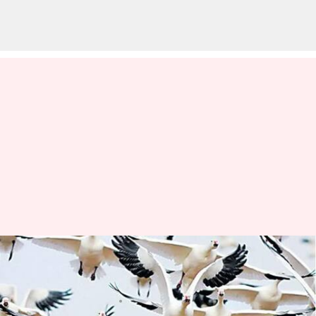
వాతావరణ మార్పులతో వలస పక్షుల
మనుగడ ప్రశ్నార్థకం
వ్రాసిన వారు
May 05, 2023
05:21 pm
Jayachandra Akuri