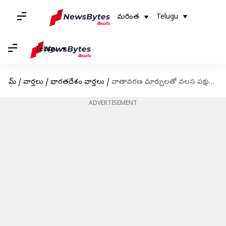
మరింత
Telugu
Telugu
హోమ్
/
వార్తలు
/
భారతదేశం వార్తలు
/
వాతావరణ మార్పులతో వలస పక్షుల మనుగడ ప్రశ్నార్థకం
ADVERTISEMENT