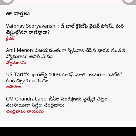
తాజా వార్తలు
Vaibhav Sooryavanshi : రెడ్ బాల్ క్రికెట్‌పై వైభవ్ ఫోకస్.. మరి
టెస్టుల్లోనూ రాణిస్తాడా?
క్రికెట్
Anil Menon: విజయవంతంగా స్పేస్‌వాక్‌ చేసిన భారత సంతతి
వ్యోమగామి అనిల్‌ మేనన్
వ్యోమగామి
US Tariffs: భారత్‌పై 100% టారిఫ్‌ మోత.. అమెరికా సెనెట్‌లో
కీలక బిల్లుకు ఆమోదం
అమెరికా
CM Chandrababu: బీసీల సంరక్షణకు ప్రత్యేక చట్టం..
ముసాయిదా సిద్ధం: చంద్రబాబు
చంద్రబాబు నాయుడు