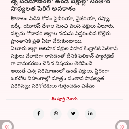
చిన్న పరిమాణంలో ఉండే పక్షుల్లో సంతాన
సాఫ్యలత పెరిగే అవకాశం
శీతాకాలం విడిది కోసం సైబీరియా, నైజీరియా, రష్యా,
టర్కీ, యూరప్ దేశాల నుంచి వలస పక్షులు ఏలూరు,
పశ్చిమ గోదావరి జిల్లాల నడుమ విస్తరించిన కొల్లేరు
ప్రాంతానికి ప్రతి ఏటా చేరుకుంటాయి.
ఏలూరు జిల్లా ఆటపాక పక్షుల విహార కేంద్రానికి పెలికాన్
పక్షులు వేలాదిగా రావడంతో దీనికి పెలికాన్ ప్యారడైజ్
గా నామకరణం చేసిన విషయం తెలిసిందే.
అయితే చిన్న పరిమాణంలో ఉండే పక్షులు, స్థిరంగా
ఒకచోట విహంగాల్లో మాత్రం సంతాన సాఫల్యత
పెరిగినట్లు పరిశోధకులు గుర్తించడం విశేషం
మీరు పూర్తి చేశారు