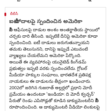
బీబీసీ
ఐటీ సోదాలపై స్పందించిన అమెరికా
బీబీసీ ఆఫీసులపై దాడుల అంశం అంతర్జాతీయ స్థాయిలో
చర్చకు దారి తీసింది. ఇప్పటికే దీనిపై అమెరికా కూడా
స్పందించింది. ఐటీ దాడులు జరుగుతున్నాయని
తమకు తెలుసునని, దానిపై ఇప్పుడే ఎటువంటి
వ్యాఖ్యలు చేయలేమని అమెరికా పేర్కొంది.
అయితే ఈ వ్యవహారంపై యునైటెడ్ కింగ్‌డమ్
ప్రభుత్వం ఇప్పటి వరకు స్పందించలేదు. గ్లోబల్
మీడియా హక్కుల సంఘాలు, భారతదేశ ప్రతిపక్ష
నాయకులు ఈ దాడులను తీవ్రంగా ఖండించారు.
2002లో జరిగిన గుజరాత్ అల్లర్లలో ప్రధాని మోదీ
ప్రమేయం ఉందంటూ 'ఇండియా: ది మోదీ క్వచ్చన్'
పేరుతో రెండు ఎపిసోడ్లతో కూడిన డాక్యుమెంటరీని బీబీసీ
రూపొందించింది. ఆ డాక్యుమెంటరీ వీడియో లింకులపై