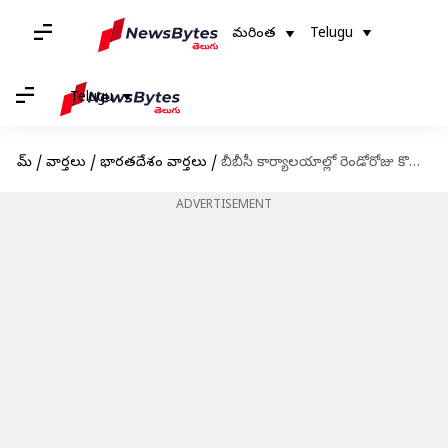
మరింత
Telugu
Telugu
హోమ్
/
వార్తలు
/
భారతదేశం వార్తలు
/
బీబీసీ కార్యాలయాల్లో రెండోరోజు కొనసాగుతున్న ఆదాయపు పన్నుశాఖ సోదాలు
ADVERTISEMENT