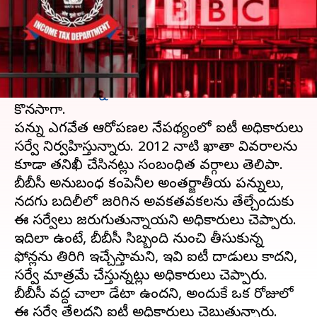
వ్రాసిన వారు
Feb 15, 2023
05:10 pm
Stalin
ఈ వార్తాకథనం ఏంటి
ముంబయి, దిల్లీ
లో
బీబీసీ
కి చెందిన కార్యాలయాల్లో
ఆదాయపు పన్ను శాఖ సోదాలు
బుధవారం కూడా
కొనసాగాయి.
పన్ను ఎగవేత ఆరోపణల నేపథ్యంలో ఐటీ అధికారులు
సర్వే నిర్వహిస్తున్నారు. 2012 నాటి ఖాతా వివరాలను
కూడా తనిఖీ చేసినట్లు సంబంధిత వర్గాలు తెలిపాయి.
బీబీసీ అనుబంధ కంపెనీల అంతర్జాతీయ పన్నులు,
నదగు బదిలీలో జరిగిన అవకతవకలను తేల్చేందుకు
ఈ సర్వేలు జరుగుతున్నాయని అధికారులు చెప్పారు.
ఇదిలా ఉంటే, బీబీసీ సిబ్బంది నుంచి తీసుకున్న
ఫోన్లను తిరిగి ఇచ్చేస్తామని, ఇవి ఐటీ దాడులు కాదని,
సర్వే మాత్రమే చేస్తున్నట్లు అధికారులు చెప్పారు.
బీబీసీ వద్ద చాలా డేటా ఉందని, అందుకే ఒక రోజులో