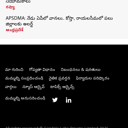
నియామకాలు
రష్యా
APSDMA: నేడు ఏపీలో వానలు.. కోస్తా, రాయలసీమలో పలు
జిల్లాలకు అలర్ట్
ఆంధ్రప్రదేశ్
మా గురించి
గోప్యతా విధానం
నిబంధనలు & షరతులు
మమ్మల్ని సంప్రదించండి
నైతిక ప్రవర్తన
ఫిర్యాదుల పరిష్కారం
వార్తలు
న్యూస్ ఆర్కైవ్
టాపిక్స్ ఆర్కైవ్స్
మమ్మల్ని అనుసరించండి