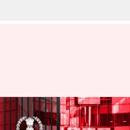
బీబీసీ కార్యాలయాల్లో రెండోరోజు
కొనసాగుతున్న ఆదాయపు పన్నుశాఖ
సోదాలు