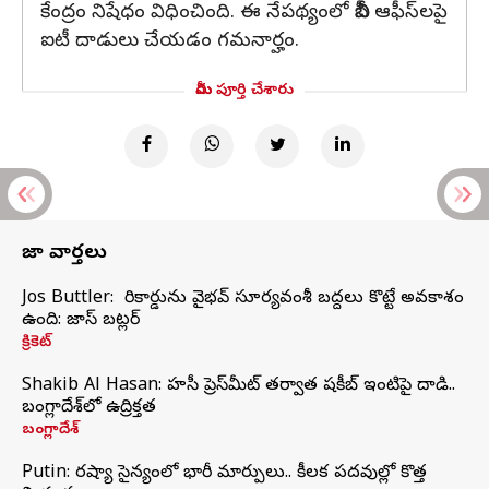
కేంద్రం నిషేధం విధించింది. ఈ నేపథ్యంలో బీబీసీ ఆఫీస్‌లపై
ఐటీ దాడులు చేయడం గమనార్హం.
మీరు పూర్తి చేశారు
తాజా వార్తలు
Jos Buttler: నా రికార్డును వైభవ్ సూర్యవంశీ బద్దలు కొట్టే అవకాశం
ఉంది: జాస్ బట్లర్
క్రికెట్
Shakib Al Hasan: హసీనా ప్రెస్‌మీట్‌ తర్వాత షకీబ్‌ ఇంటిపై దాడి..
బంగ్లాదేశ్‌లో ఉద్రిక్తత
బంగ్లాదేశ్
Putin: రష్యా సైన్యంలో భారీ మార్పులు.. కీలక పదవుల్లో కొత్త