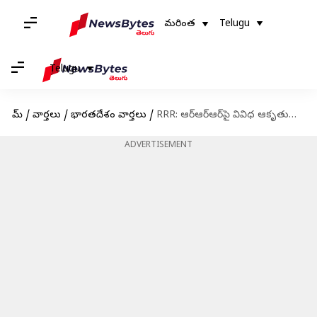
మరింత
Telugu
Telugu
హోమ్
/
వార్తలు
/
భారతదేశం వార్తలు
/
RRR: ఆర్‌ఆర్‌ఆర్‌పై వివిధ ఆకృతుల్లో నిర్మాణం.. రాజధానికి తగ్గనున్న వాహనాల తాకిడి
ADVERTISEMENT