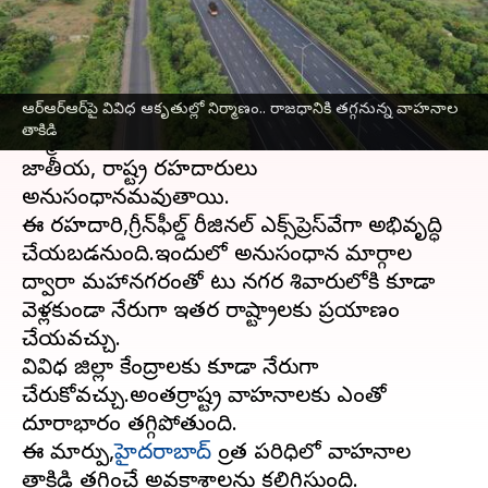
వ్రాసిన వారు
Jan 01, 2025
11:17 am
Sirish Praharaju
ఈ వార్తాకథనం ఏంటి
ఆర్‌ఆర్‌ఆర్‌పై వివిధ ఆకృతుల్లో నిర్మాణం.. రాజధానికి తగ్గనున్న వాహనాల
ప్రాంతీయ వలయ రహదారి(ఆర్‌ఆర్‌ఆర్‌)ఉత్తరభాగంలో
తాకిడి
నిర్మించబోయే నాలుగు వరుసల రహదారికి 11
జాతీయ, రాష్ట్ర రహదారులు
అనుసంధానమవుతాయి.
ఈ రహదారి,గ్రీన్‌ఫీల్డ్‌ రీజినల్‌ ఎక్స్‌ప్రెస్‌వేగా అభివృద్ధి
చేయబడనుంది.ఇందులో అనుసంధాన మార్గాల
ద్వారా మహానగరంతో పాటు నగర శివారులోకి కూడా
వెళ్లకుండా నేరుగా ఇతర రాష్ట్రాలకు ప్రయాణం
చేయవచ్చు.
వివిధ జిల్లా కేంద్రాలకు కూడా నేరుగా
చేరుకోవచ్చు.అంతర్రాష్ట్ర వాహనాలకు ఎంతో
దూరాభారం తగ్గిపోతుంది.
ఈ మార్పు,
హైదరాబాద్‌
ప్రాంత పరిధిలో వాహనాల
తాకిడి తగ్గించే అవకాశాలను కలిగిస్తుంది.