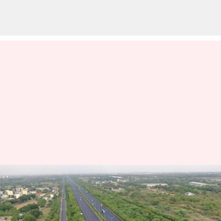
RRR: ఆర్‌ఆర్‌ఆర్‌పై వివిధ ఆకృతుల్లో
నిర్మాణం.. రాజధానికి తగ్గనున్న
వాహనాల తాకిడి