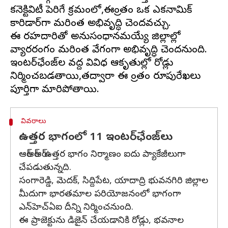
కనెక్టివిటీ పెరిగే క్రమంలో,ఈప్రాంతం ఒక ఎకనామిక్‌
కారిడార్‌గా మరింత అభివృద్ధి చెందవచ్చు.
ఈ రహదారితో అనుసంధానమయ్యే జిల్లాల్లో
వ్యాపారరంగం మరింత వేగంగా అభివృద్ధి చెందనుంది.
ఇంటర్‌ఛేంజ్‌ల వద్ద వివిధ ఆకృతుల్లో రోడ్లు
నిర్మించబడతాయి,తద్వారా ఈ ప్రాంతం రూపురేఖలు
వివరాలు
ఉత్తర భాగంలో 11 ఇంటర్‌ఛేంజ్‌లు
ఆర్‌ఆర్‌ఆర్‌ ఉత్తర భాగం నిర్మాణం ఐదు ప్యాకేజీలుగా
చేపడుతున్నది.
సంగారెడ్డి, మెదక్, సిద్దిపేట, యాదాద్రి భువనగిరి జిల్లాల
మీదుగా భారతమాల పరియోజనంలో భాగంగా
ఎన్‌హెచ్‌ఏఐ దీన్ని నిర్మించనుంది.
ఈ ప్రాజెక్టును డిజైన్‌ చేయడానికి రోడ్లు, భవనాల