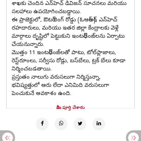
శాఖకు చెందిన ఎన్‌హెచ్‌ డివిజన్‌ సూచనలు మరియు
సలహాలు ఉపయోగించబడ్డాయి.
ఈ ప్రాజెక్టులో, ఔటర్‌ రింగ్‌ రోడ్డు (ఓఆర్‌ఆర్‌), ఎన్‌హెచ్‌
రహదారులు, మరియు ఇతర జిల్లా కేంద్రాలకు వెళ్లే
మార్గాలు దృష్టిలో పెట్టుకుని ఇంటర్‌ఛేంజ్‌లను ఏర్పాటు
చేయనున్నారు.
మొత్తం 11 ఇంటర్‌ఛేంజ్‌లతో పాటు, టోల్‌ప్లాజాలు,
రెస్ట్‌రూంలు, సర్వీసు రోడ్లు, బస్‌బేలు, ట్రక్‌ బేలు కూడా
నిర్మించబడతాయి.
ప్రస్తుతం నాలుగు వరుసలుగా నిర్మిస్తున్నా,
భవిష్యత్తులో ఆరు లేదా ఎనిమిది వరుసలుగా
పెంచుకునే అవకాశం ఉంది.
మీరు పూర్తి చేశారు