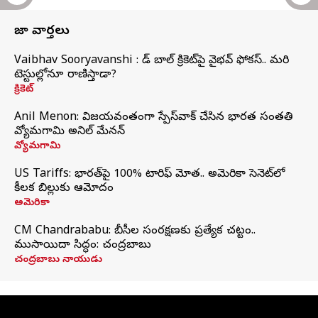
తాజా వార్తలు
Vaibhav Sooryavanshi : రెడ్ బాల్ క్రికెట్‌పై వైభవ్ ఫోకస్.. మరి
టెస్టుల్లోనూ రాణిస్తాడా?
క్రికెట్
Anil Menon: విజయవంతంగా స్పేస్‌వాక్‌ చేసిన భారత సంతతి
వ్యోమగామి అనిల్‌ మేనన్
వ్యోమగామి
US Tariffs: భారత్‌పై 100% టారిఫ్‌ మోత.. అమెరికా సెనెట్‌లో
కీలక బిల్లుకు ఆమోదం
అమెరికా
CM Chandrababu: బీసీల సంరక్షణకు ప్రత్యేక చట్టం..
ముసాయిదా సిద్ధం: చంద్రబాబు
చంద్రబాబు నాయుడు