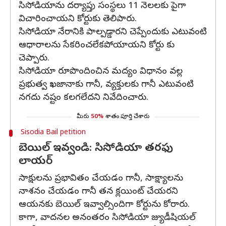
సిసోడియాను దర్యాప్తు సంస్థలు 11 నెలలకు పైగా
విచారించాయని కోర్టుకు తెలిపారు.
సిసోడియా నేరానికి పాల్పడ్డారని చెప్పేందుకు ఎటువంటి
ఆధారాలను సేకరించలేకపోయాయని కోర్టు కు
చెప్పారు.
సిసోడియా రూపొందించిన మద్యం విధానం వల్ల
ప్రభుత్వ ఖజానాకు గానీ, వ్యక్తులకు గానీ ఎటువంటి
నగదు నష్టం కలగలేదని నివేదించారు.
మీరు
50%
శాతం పూర్తి చేశారు
Sisodia Bail petition
బెయిల్​ ఇవ్వండి: సిసోడియా తరఫు
లాయర్​
సాక్షులను ప్రభావితం చేయడం గానీ, సాక్ష్యాలను
నాశనం చేయడం గానీ తన క్లయింట్ చేయరని
ఆయనకు బెయిల్ ఇవ్వాల్సిందిగా కోర్టును కోరారు.
కాగా, వాదనల అనంతరం సిసోడియా జ్యుడీషియల్