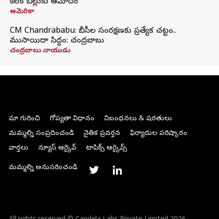
కీలక బిల్లుకు ఆమోదం
అమెరికా
CM Chandrababu: బీసీల సంరక్షణకు ప్రత్యేక చట్టం..
ముసాయిదా సిద్ధం: చంద్రబాబు
చంద్రబాబు నాయుడు
మా గురించి
గోప్యతా విధానం
నిబంధనలు & షరతులు
మమ్మల్ని సంప్రదించండి
నైతిక ప్రవర్తన
ఫిర్యాదుల పరిష్కారం
వార్తలు
న్యూస్ ఆర్కైవ్
టాపిక్స్ ఆర్కైవ్స్
మమ్మల్ని అనుసరించండి