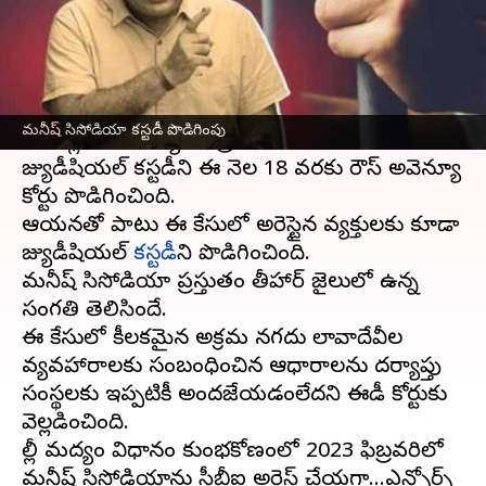
వ్రాసిన వారు
Apr 06, 2024
03:45 pm
Stalin
ఈ వార్తాకథనం ఏంటి
ఢిల్లీ మద్యం విధానం కేసులో ఆమ్ ఆద్మీ పార్టీ (ఆప్)
మనీష్​ సిసోడియా కస్టడీ పొడిగింపు
నేత, ఢిల్లీ ఉపముఖ్యమంత్రి
మనీష్ సిసోడియా
జ్యుడీషియల్ కస్టడీని ఈ నెల 18 వరకు రౌస్ అవెన్యూ
కోర్టు పొడిగించింది.
ఆయనతో పాటు ఈ కేసులో అరెస్టైన వ్యక్తులకు కూడా
జ్యుడీషియల్
కస్టడీ
ని పొడిగించింది.
మనీష్ సిసోడియా ప్రస్తుతం తీహార్ జైలులో ఉన్న
సంగతి తెలిసిందే.
ఈ కేసులో కీలకమైన అక్రమ నగదు లావాదేవీల
వ్యవహారాలకు సంబంధించిన ఆధారాలను దర్యాప్తు
సంస్థలకు ఇప్పటికీ అందజేయడంలేదని ఈడీ కోర్టుకు
వెల్లడించింది.
ఢిల్లీ మద్యం విధానం కుంభకోణంలో 2023 ఫిబ్రవరిలో
మనీష్ సిసోడియాను సీబీఐ అరెస్ట్ చేయగా...ఎన్ఫోర్స్