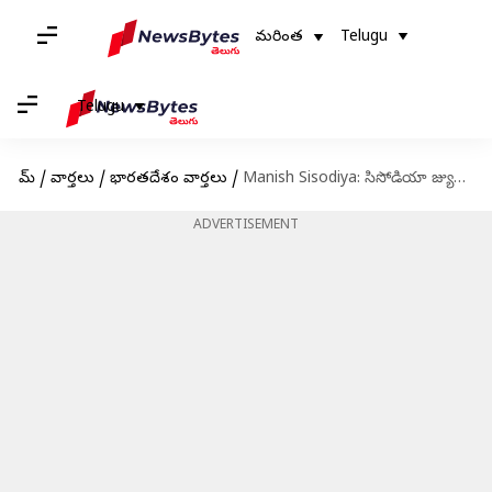
మరింత
Telugu
Telugu
హోమ్
/
వార్తలు
/
భారతదేశం వార్తలు
/
Manish Sisodiya: సిసోడియా జ్యుడీషియల్ కస్టడీ ఈనెల18 వరకు పొడిగింపు
ADVERTISEMENT