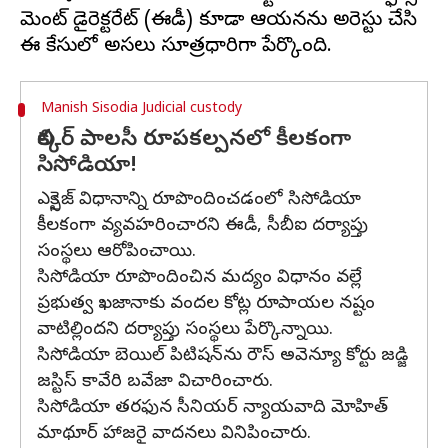
మెంట్ డైరెక్టరేట్ (ఈడీ) కూడా ఆయనను అరెస్టు చేసి
Manish Sisodia Judicial custody
లిక్కర్ పాలసీ రూపకల్పనలో కీలకంగా
సిసోడియా!
ఎక్సైజ్ విధానాన్ని రూపొందించడంలో సిసోడియా
కీలకంగా వ్యవహరించారని ఈడీ, సీబీఐ దర్యాప్తు
సంస్థలు ఆరోపించాయి.
సిసోడియా రూపొందించిన మద్యం విధానం వల్లే
ప్రభుత్వ ఖజానాకు వందల కోట్ల రూపాయల నష్టం
వాటిల్లిందని దర్యాప్తు సంస్థలు పేర్కొన్నాయి.
సిసోడియా బెయిల్ పిటిషన్​ను రౌస్ అవెన్యూ కోర్టు జడ్జి
జస్టిస్ కావేరి బవేజా విచారించారు.
సిసోడియా తరఫున సీనియర్ న్యాయవాది మోహిత్
మాథూర్ హాజరై వాదనలు వినిపించారు.