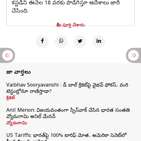
కస్టడీని ఈనెల 18 వరకు పొడిగిస్తూ ఆదేశాలు జారీ
చేసింది.
మీరు పూర్తి చేశారు
తాజా వార్తలు
Vaibhav Sooryavanshi : రెడ్ బాల్ క్రికెట్‌పై వైభవ్ ఫోకస్.. మరి
టెస్టుల్లోనూ రాణిస్తాడా?
క్రికెట్
Anil Menon: విజయవంతంగా స్పేస్‌వాక్‌ చేసిన భారత సంతతి
వ్యోమగామి అనిల్‌ మేనన్
వ్యోమగామి
US Tariffs: భారత్‌పై 100% టారిఫ్‌ మోత.. అమెరికా సెనెట్‌లో