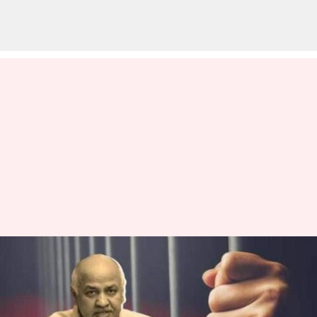
Manish Sisodiya: సిసోడియా
జ్యుడీషియల్ కస్టడీ ఈనెల18 వరకు
పొడిగింపు