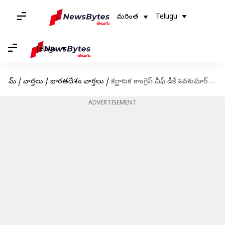
మరింత
Telugu
Telugu
హోమ్
/
వార్తలు
/
భారతదేశం వార్తలు
/
కర్ణాటక కాంగ్రెస్ చీఫ్ డీకే శివకుమార్‌ తప్పిన ప్రమాదం; హెలికాప్టర్ అత్యవసరల ల్యాండింగ్
ADVERTISEMENT