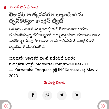
ట్విట్టర్ పోస్ట్ చేయండి
హెలికాప్టర్ అత్యవసరల ల్యాండింగ్‌ను
దృవీకరిస్తూ కాంగ్రెస్ ట్వీట్
ಜಕ್ಕೂರು ವಿಮಾನ ನಿಲ್ದಾಣದಲ್ಲಿ ಡಿ.ಕೆ ಶಿವಕುಮಾರ್ ಅವರು
ಪ್ರಯಾಣಿಸುತ್ತಿದ್ದ ಹೆಲಿಕಾಪ್ಟರ್‌ಗೆ ಹದ್ದು ಡಿಕ್ಕಿಯಾದ ಪರಿಣಾಮ ಗಾಜು
ಒಡೆದಿದ್ದು ಯಾವುದೇ ಅನಾಹುತ ಸಂಭವಿಸದಂತೆ ಸುರಕ್ಷಿತವಾಗಿ
ಲ್ಯಾಂಡಿಂಗ್ ಮಾಡಲಾಗಿದೆ.
ಯಾವುದೇ ಅಹಿತಕರ ಘಟನೆ ನಡೆಯದೆ ಎಲ್ಲರೂ
ಸುರಕ್ಷಿತವಾಗಿದ್ದಾರೆ.
pic.twitter.com/nwMDlazxU1
— Karnataka Congress (@INCKarnataka)
May 2,
2023
మీరు పూర్తి చేశారు