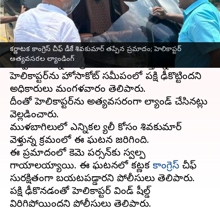
వ్రాసిన వారు
May 02, 2023
04:16 pm
Stalin
ఈ వార్తాకథనం ఏంటి
కర్ణాటక కాంగ్రెస్ చీఫ్ డీకే శివకుమార్‌ తప్పిన ప్రమాదం; హెలికాప్టర్
కర్ణాటక
కాంగ్రెస్ చీఫ్ డీకే శివకుమార్‌ తృటిలో ప్రమాదం
అత్యవసరల ల్యాండింగ్
తప్పింది. ఎన్నికల ప్రచారానికి ఆయన వెళ్తున్న
హెలికాప్టర్‌ను హోసాకోట్‌ సమీపంలో పక్షి ఢీకొట్టిందని
అధికారులు మంగళవారం తెలిపారు.
దీంతో హెలికాప్టర్‌ను అత్యవసరంగా ల్యాండ్ చేసినట్లు
వెల్లడించారు.
ముళబాగిలులో ఎన్నికల ర్యాలీ కోసం శివకుమార్‌
వెళ్తున్న క్రమంలో ఈ ఘటన జరిగింది.
ఈ ప్రమాదంలో కెమెరా పర్సన్‌కు స్వల్ప
గాయాలయ్యాయి. ఈ ఘటనలో కర్ణాటక
కాంగ్రెస్‌
చీఫ్‌
సురక్షితంగా బయటపడ్డారని పోలీసులు తెలిపారు.
పక్షి ఢీకొనడంతో హెలికాప్టర్ విండ్ షీల్డ్