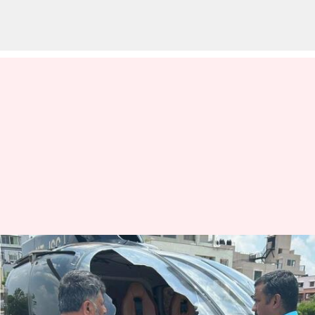
కర్ణాటక కాంగ్రెస్ చీఫ్ డీకే శివకుమార్‌
తప్పిన ప్రమాదం; హెలికాప్టర్
అత్యవసరల ల్యాండింగ్