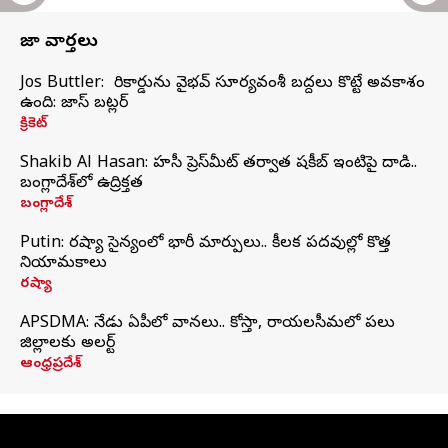
తాజా వార్తలు
Jos Buttler: నా రికార్డును వైభవ్ సూర్యవంశీ బద్దలు కొట్టే అవకాశం
ఉంది: జాస్ బట్లర్
క్రికెట్
Shakib Al Hasan: హసీనా ప్రెస్‌మీట్‌ తర్వాత షకీబ్‌ ఇంటిపై దాడి..
బంగ్లాదేశ్‌లో ఉద్రిక్తత
బంగ్లాదేశ్
Putin: రష్యా సైన్యంలో భారీ మార్పులు.. కీలక పదవుల్లో కొత్త
నియామకాలు
రష్యా
APSDMA: నేడు ఏపీలో వానలు.. కోస్తా, రాయలసీమలో పలు
జిల్లాలకు అలర్ట్
ఆంధ్రప్రదేశ్