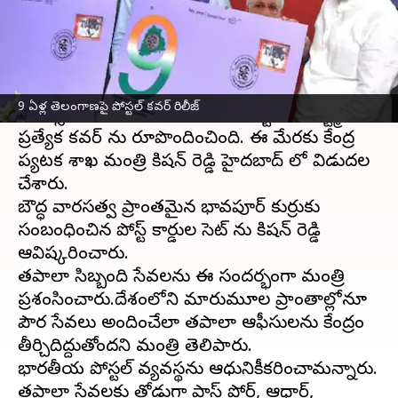
వ్రాసిన వారు
Jun 30, 2023
01:55 pm
TEJAVYAS BESTHA
ఈ వార్తాకథనం ఏంటి
రాష్ట్రంగా
తెలంగాణ
ఏర్పడి 9 ఏళ్లు పూర్తైన సందర్భంగా
9 ఏళ్ల తెలంగాణపై పోస్టల్ కవర్ రిలీజ్
అబిడ్స్ లోని జీపీఓలో తెలంగాణ పోస్టల్ డిపార్ట్మెంట్
ప్రత్యేక కవర్ ను రూపొందించింది. ఈ మేరకు కేంద్ర
పర్యాటక శాఖ మంత్రి కిషన్ రెడ్డి హైదరాబాద్ లో విడుదల
చేశారు.
బౌద్ధ వారసత్వ ప్రాంతమైన భావపూర్ కుర్రుకు
సంబంధించిన పోస్ట్ కార్డుల సెట్ ను కిషన్ రెడ్డి
ఆవిష్కరించారు.
తపాలా సిబ్బంది సేవలను ఈ సందర్భంగా మంత్రి
ప్రశంసించారు.దేశంలోని మారుమూల ప్రాంతాల్లోనూ
పౌర సేవలు అందించేలా తపాలా ఆఫీసులను కేంద్రం
తీర్చిదిద్దుతోందని మంత్రి తెలిపారు.
భారతీయ పోస్టల్ వ్యవస్థను ఆధునికీకరించామన్నారు.
తపాలా ‌సేవలకు తోడుగా పాస్ పోర్ట్, ఆధార్,