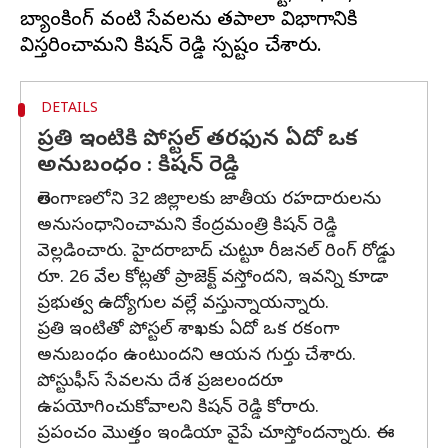
బ్యాంకింగ్ వంటి సేవలను తపాలా విభాగానికి
DETAILS
ప్రతి ఇంటికి పోస్టల్ తరఫున ఏదో ఒక
అనుబంధం : కిషన్ రెడ్డి
తెలంగాణలోని 32 జిల్లాలకు జాతీయ రహదారులను
అనుసంధానించామని కేంద్రమంత్రి కిషన్ రెడ్డి
వెల్లడించారు. హైదరాబాద్ చుట్టూ రీజనల్ రింగ్ రోడ్డు
రూ. 26 వేల కోట్లతో ప్రాజెక్ట్ వస్తోందని, ఇవన్ని కూడా
ప్రభుత్వ ఉద్యోగుల వల్లే వస్తున్నాయన్నారు.
ప్రతి ఇంటితో పోస్టల్ శాఖకు ఏదో ఒక రకంగా
అనుబంధం ఉంటుందని ఆయన గుర్తు చేశారు.
పోస్టుఫీస్ సేవలను దేశ ప్రజలందరూ
ఉపయోగించుకోవాలని కిషన్ రెడ్డి కోరారు.
ప్రపంచం మొత్తం ఇండియా వైపే చూస్తోందన్నారు. ఈ