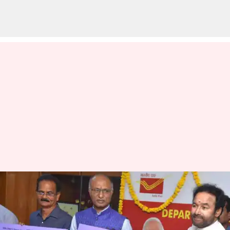
9ఏళ్ల తెలంగాణపై పోస్టల్ కవర్
రిలీజ్.. ప్రతి ఇంటికి పోస్టల్ తో
అనుబంధం