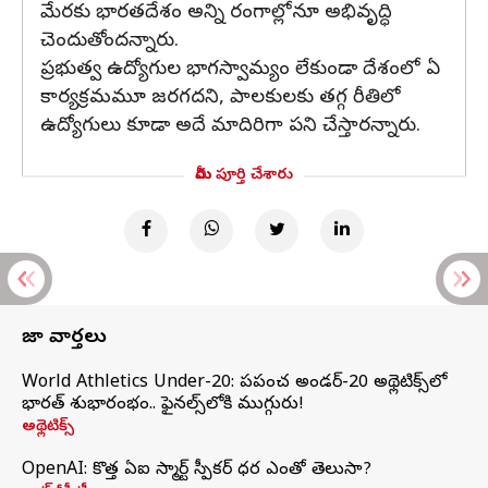
మేరకు భారతదేశం అన్ని రంగాల్లోనూ అభివృద్ధి
చెందుతోందన్నారు.
ప్రభుత్వ ఉద్యోగుల భాగస్వామ్యం లేకుండా దేశంలో ఏ
కార్యక్రమమూ జరగదని, పాలకులకు తగ్గ రీతిలో
ఉద్యోగులు కూడా అదే మాదిరిగా పని చేస్తారన్నారు.
మీరు పూర్తి చేశారు
తాజా వార్తలు
World Athletics Under-20: ప్రపంచ అండర్-20 అథ్లెటిక్స్‌లో
భారత్‌ శుభారంభం.. ఫైనల్స్‌లోకి ముగ్గురు!
అథ్లెటిక్స్
OpenAI: కొత్త ఏఐ స్మార్ట్ స్పీకర్ ధర ఎంతో తెలుసా?