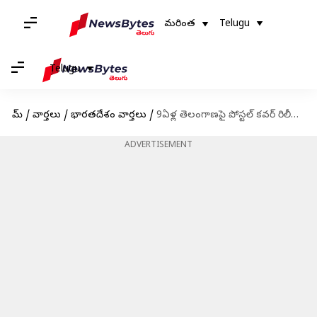
మరింత
Telugu
Telugu
హోమ్
/
వార్తలు
/
భారతదేశం వార్తలు
/
9ఏళ్ల తెలంగాణపై పోస్టల్ కవర్ రిలీజ్.. ప్రతి ఇంటికి పోస్టల్ తో అనుబంధం
ADVERTISEMENT