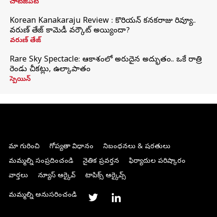
చాట్‌జీపీటీ
Korean Kanakaraju Review : కొరియన్ కనకరాజు రివ్యూ..
వరుణ్ తేజ్ కామెడీ వర్కౌట్ అయ్యిందా?
వరుణ్ తేజ్
Rare Sky Spectacle: ఆకాశంలో అరుదైన అద్భుతం.. ఒకే రాత్రి
రెండు చీకట్లు, ఉల్కాపాతం
స్పెయిన్
మా గురించి
గోప్యతా విధానం
నిబంధనలు & షరతులు
మమ్మల్ని సంప్రదించండి
నైతిక ప్రవర్తన
ఫిర్యాదుల పరిష్కారం
వార్తలు
న్యూస్ ఆర్కైవ్
టాపిక్స్ ఆర్కైవ్స్
మమ్మల్ని అనుసరించండి