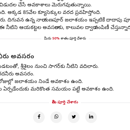
రు విడుదల చేసే అవకాశాలు మెరుగవుతున్నాయి.
ి. అక్కడ 85వేల క్యూసెక్కుల వరద ప్రవహిస్తోంది.
రు. దిగువన ఉన్న నారాయణపూర్ జలాశయం ఇప్పటికే దాదాపు పూర్తి
 నీటిని ఆయకట్టల అవసరాలకు, కాలువల ద్వారా పంపిణీ చేస్తున్నార
మీరు
50%
శాతం పూర్తి చేశారు
రదనీరు అవసరం
టంతో, శ్రీశైలం నుంచి సాగర్‌కు నీటిని వదిలారు.
 వరదనీరు అవసరం.
రం రోజుల్లో జలాశయం నిండే అవకాశం ఉంది.
తులు ఏర్పడేందుకు మరికొంత సమయం పట్టే అవకాశం ఉంది.
మీరు పూర్తి చేశారు