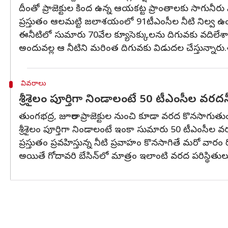
దీంతో ప్రాజెక్టుల కింద ఉన్న ఆయకట్ట ప్రాంతాలకు సాగునీ
ప్రస్తుతం ఆలమట్టి జలాశయంలో 91టీఎంసీల నీటి నిల్వ ఉంద
ఈనీటిలో సుమారు 70వేల క్యూసెక్కులను దిగువకు వదిలేశా
అందువల్ల ఆ నీటిని మరింత దిగువకు విడుదల చేస్తున్నారు.ఈ
వివరాలు
శ్రీశైలం పూర్తిగా నిండాలంటే 50 టీఎంసీల వ
తుంగభద్ర, జూరాల ప్రాజెక్టుల నుంచి కూడా వరద కొనసాగుతుండ
శ్రీశైలం పూర్తిగా నిండాలంటే ఇంకా సుమారు 50 టీఎంసీల
ప్రస్తుతం ప్రవహిస్తున్న నీటి ప్రవాహం కొనసాగితే మరో వా
అయితే గోదావరి బేసిన్‌లో మాత్రం ఇలాంటి వరద పరిస్థి