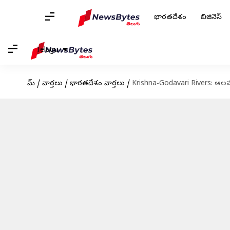
భారతదేశం
బిజినెస్
Telugu
హోమ్
/
వార్తలు
/
భారతదేశం వార్తలు
/
Krishna-Godavari Rivers: ఆలమట