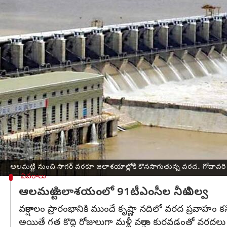
వ్రాసిన వారు
Jul 03, 2025
11:22 am
Sirish Praharaju
ఈ వార్తాకథనం ఏంటి
ప్రస్తుతం కృష్ణా నదీ తటాకంలో ఉన్న రిజర్వాయర్లు 
ఆలమట్టి నుంచి
నాగార్జునసాగర్‌
వరకు ఉన్న అన్ని ప్రాజ
ఈ వర్షాకాలంలో ఇప్పటి వరకూ
శ్రీశైలం
లోకి సుమారుగా 1
ప్రస్తుతం శ్రీశైలం జలాశయం నుంచి నాగార్జునసాగర్‌కు 
అయితే గోదావరి నదీ పరివాహక ప్రాంతంలో మాత్రం ఇదే స
ఇప్పటి వరకు గోదావరిలోని నీటి నిల్వలు స్వల్పంగా మాత్
ఆలమట్టి నుంచి సాగర్‌ వరకూ జలాశయాల్లోకి కొనసాగుతున్న వరద.. గోదావరి 
వివరాలు
ఆలమట్టి జలాశయంలో 91టీఎంసీల నీటి నిల్వ
వర్షాకాలం ప్రారంభానికి ముందే కృష్ణా నదిలో వరద ప్రవాహం క
అయితే గత కొద్ది రోజులుగా మళ్లీ వర్షాలు కురవడంతో వరదలు ప