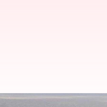
Krishna-Godavari Rivers: ఆలమట్టి 
అంతంత మాత్రమే..