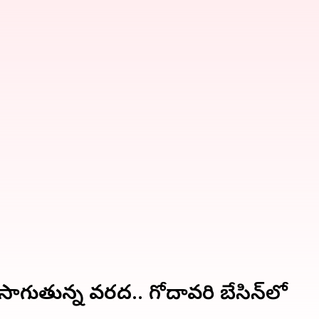
ాగుతున్న వరద.. గోదావరి బేసిన్‌లో