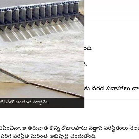
జలకళను సంతరించుకుంటున్నాయి.
ెక్టులలోకి వరద ప్రవాహం కొనసాగుతోంది.
40 టీఎంసీల వరదనీరు చేరింది.
నీటిని విడుదల చేయడం ప్రారంభమైంది.
్థితి కనిపించడం లేదు.
రమే పెరిగాయి.
బేసిన్‌లో అంతంత మాత్రమే..
నిపించినా,ఆ తరువాత కొన్ని రోజులపాటు వర్షాభావ పరిస్థితులు నెల
ెరిగి పరిస్థితి మరింత అభివృద్ధి చెందుతోంది.