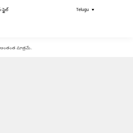
-స్టైల్
Telugu
ో అంతంత మాత్రమే..