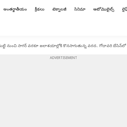
అంతర్జాతీయం
క్రీడలు
టెక్నాలజీ
సినిమా
ఆటోమొబైల్స్
లైఫ్
్టి నుంచి సాగర్‌ వరకూ జలాశయాల్లోకి కొనసాగుతున్న వరద.. గోదావరి బేసిన్‌ల
ADVERTISEMENT