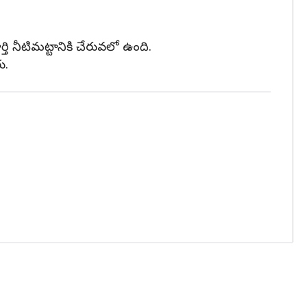
 నీటిమట్టానికి చేరువలో ఉంది.
ు.