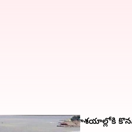
నుంచి సాగర్‌ వరకూ జలాశయాల్లోకి కొనస