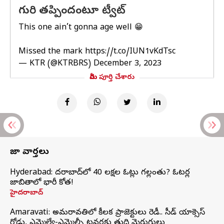
గురి తప్పిందంటూ ట్వీట్
This one ain’t gonna age well 😁
Missed the mark
https://t.co/IUN1vKdTsc
— KTR (@KTRBRS)
December 3, 2023
మీరు పూర్తి చేశారు
తాజా వార్తలు
Hyderabad: హైదరాబాద్‌లో 40 లక్షల ఓట్లు గల్లంతు? ఓటర్ల
జాబితాలో భారీ కోత!
హైదరాబాద్
Amaravati: అమరావతిలో కీలక ప్రాజెక్టులు రెడీ.. సీడ్‌ యాక్సెస్‌
రోడ్డు, ఎమ్మెల్యే-ఎమ్మెల్సీ టవర్లకు తుది మెరుగులు