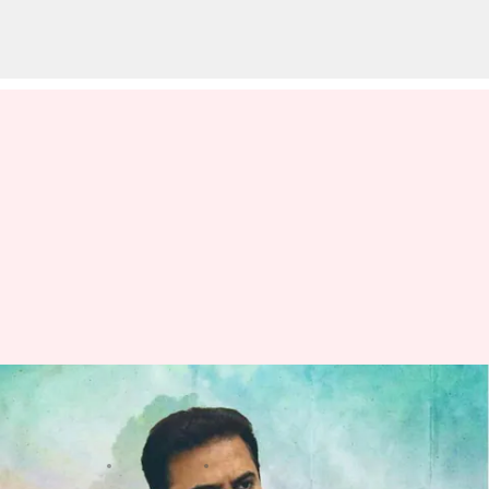
KTR: 'గురి తప్పింది'.. బీఆర్ఎస్
ఓటమిపై కేటీఆర్ ఆసక్తికర ట్వీట్
వ్రాసిన వారు
Dec 03, 2023
03:56 pm
Stalin