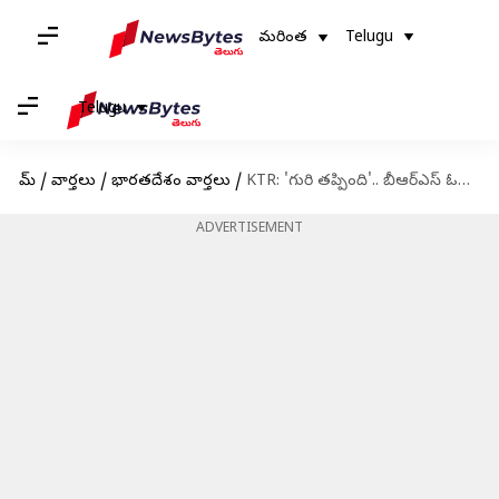
మరింత
Telugu
Telugu
హోమ్
/
వార్తలు
/
భారతదేశం వార్తలు
/
KTR: 'గురి తప్పింది'.. బీఆర్ఎస్ ఓటమిపై కేటీఆర్ ఆసక్తికర ట్వీట్
ADVERTISEMENT