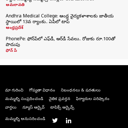
అమరావతి
Andhra Medical College: ఆంధ్ర వైద్యకళాశాలకు జాతీయ
స్థాయిలో 13వ ర్యాంకు.. ఏపీలో టాప్
ఆంధ్రప్రదేశ్
PhonePe: ఫోన్‌పేలో ఎఫ్‌డీ, ఆర్‌డీ సేవలు.. రోజుకు రూ.100తో
పొదుపు
ఫోన్‌ పే
మా గురించి
గోప్యతా విధానం
నిబంధనలు & షరతులు
మమ్మల్ని సంప్రదించండి
నైతిక ప్రవర్తన
ఫిర్యాదుల పరిష్కారం
వార్తలు
న్యూస్ ఆర్కైవ్
టాపిక్స్ ఆర్కైవ్స్
మమ్మల్ని అనుసరించండి