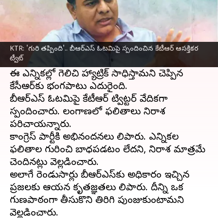
ఈ వార్తాకథనం ఏంటి
తెలంగాణ
అసెంబ్లీ ఎన్నికల్లో
కాంగ్రెస్
పార్టీ విజయం
సాధించింది. ఈ నేపథ్యంలో ఎన్నికల్లో బీఆర్ఎస్
KTR: 'గురి తప్పింది'.. బీఆర్ఎస్ ఓటమిపై స్పందించిన కేటీఆర్ ఆసక్తికర
ట్వీట్
ఓటమి దాదాపు ఖరారైంది.
ఈ ఎన్నికల్లో గెలిచి హ్యాట్రిక్‌ సాధిస్తామని చెప్పిన
కేసీఆర్‌కు భంగపాటు ఎదురైంది.
బీఆర్ఎస్ ఓటమిపై కేటీఆర్ ట్విట్టర్ వేదికగా
స్పందించారు. తెలంగాణలో ఫలితాలు నిరాశ
పరిచాయన్నారు.
కాంగ్రెస్ పార్టీకి అభినందనలు తెలిపారు. ఎన్నికల
ఫలితాల గురించి బాధపడటం లేదని, నిరాశ మాత్రమే
చెందినట్లు వెల్లడించారు.
అలాగే రెండుసార్లు బీఆర్‌ఎస్‌కు అధికారం ఇచ్చిన
ప్రజలకు ఆయన కృతజ్ఞతలు తెలిపారు. దీన్ని ఒక
గుణపాఠంగా తీసుకొని తిరిగి పుంజుకుంటామని
వెల్లడించారు.