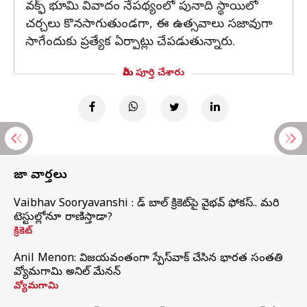
వక్ఫ్ భూమి వివాదం నేపథ్యంలో పునాది స్థాయిలో
చర్చలు కొనసాగుతుండగా, ఈ ఉత్సవాలు సజావుగా
సాగేందుకు ప్రత్యేక ఏర్పాట్లు చేపడుతున్నారు.
మీరు పూర్తి చేశారు
తాజా వార్తలు
Vaibhav Sooryavanshi : రెడ్ బాల్ క్రికెట్‌పై వైభవ్ ఫోకస్.. మరి
టెస్టుల్లోనూ రాణిస్తాడా?
క్రికెట్
Anil Menon: విజయవంతంగా స్పేస్‌వాక్‌ చేసిన భారత సంతతి
వ్యోమగామి అనిల్‌ మేనన్
వ్యోమగామి