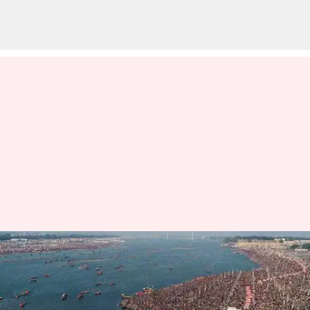
Prayagraj: 12 ఏళ్లకు ఒకసారి జరిగే
కుంభమేళా.. వక్ఫ్ భూమిపై
కొనసాగుతున్న వివాదం