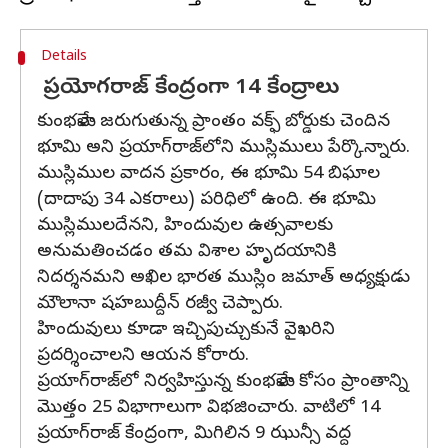
Details
ప్రయోగరాజ్ కేంద్రంగా 14 కేంద్రాలు
కుంభమేళా జరుగుతున్న ప్రాంతం వక్ఫ్ బోర్డుకు చెందిన
భూమి అని ప్రయాగ్‌రాజ్‌లోని ముస్లిములు పేర్కొన్నారు.
ముస్లిముల వాదన ప్రకారం, ఈ భూమి 54 బిఘాల
(దాదాపు 34 ఎకరాలు) పరిధిలో ఉంది. ఈ భూమి
ముస్లిములదేనని, హిందువుల ఉత్సవాలకు
అనుమతించడం తమ విశాల హృదయానికి
నిదర్శనమని అఖిల భారత ముస్లిం జమాత్‌ అధ్యక్షుడు
మౌలానా షహబుద్దీన్ రజ్వీ చెప్పారు.
హిందువులు కూడా ఇచ్చిపుచ్చుకునే వైఖరిని
ప్రదర్శించాలని ఆయన కోరారు.
ప్రయాగ్‌రాజ్‌లో నిర్వహిస్తున్న కుంభమేళా కోసం ప్రాంతాన్ని
మొత్తం 25 విభాగాలుగా విభజించారు. వాటిలో 14
ప్రయాగ్‌రాజ్‌ కేంద్రంగా, మిగిలిన 9 ఝున్సీ వద్ద