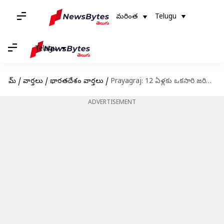
మరింత
Telugu
Telugu
హోమ్
/
వార్తలు
/
భారతదేశం వార్తలు
/
Prayagraj: 12 ఏళ్లకు ఒకసారి జరిగే కుంభమేళా.. వక్ఫ్ భూమిపై కొనసాగుతున్న వివాదం
ADVERTISEMENT