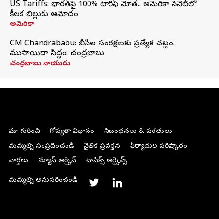
US Tariffs: భారత్‌పై 100% టారిఫ్‌ మోత.. అమెరికా సెనెట్‌లో
కీలక బిల్లుకు ఆమోదం
అమెరికా
CM Chandrababu: బీసీల సంరక్షణకు ప్రత్యేక చట్టం..
ముసాయిదా సిద్ధం: చంద్రబాబు
చంద్రబాబు నాయుడు
మా గురించి
గోప్యతా విధానం
నిబంధనలు & షరతులు
మమ్మల్ని సంప్రదించండి
నైతిక ప్రవర్తన
ఫిర్యాదుల పరిష్కారం
వార్తలు
న్యూస్ ఆర్కైవ్
టాపిక్స్ ఆర్కైవ్స్
మమ్మల్ని అనుసరించండి