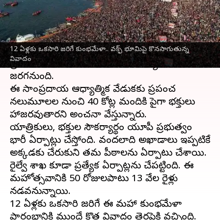
వ్రాసిన వారు
Jan 06, 2025
01:01 pm
Jayachandra Akuri
ఈ వార్తాకథనం ఏంటి
12 ఏళ్లకు ఒకసారి జరిగే కుంభమేళా.. వక్ఫ్ భూమిపై కొనసాగుతున్న
ఈ నెల 13 నుంచి ఫిబ్రవరి 27 వరకు
ఉత్తర్‌ప్రదేశ్‌
లోని
వివాదం
ప్రయాగ్‌రాజ్‌లో మహా కుంభమేళా అత్యంత ఘనంగా
జరగనుంది.
ఈ సాంప్రదాయ ఆధ్యాత్మిక వేడుకకు ప్రపంచ
నలుమూలల నుంచి 40 కోట్ల మందికి పైగా భక్తులు
హాజరవుతారని అంచనా వేస్తున్నారు.
యాత్రికులు, భక్తుల సౌకర్యార్థం యూపీ ప్రభుత్వం
భారీ ఏర్పాట్లు చేస్తోంది. వందలాది అఖాడాలు ఇప్పటికే
అక్కడకు చేరుకుని తమ పీఠాలను ఏర్పాటు చేశాయి.
రైల్వే శాఖ కూడా ప్రత్యేక ఏర్పాట్లను చేపట్టింది. ఈ
మహోత్సవానికి 50 రోజులపాటు 13 వేల రైళ్లు
నడవనున్నాయి.
12 ఏళ్లకు ఒకసారి జరిగే ఈ మహా కుంభమేళా