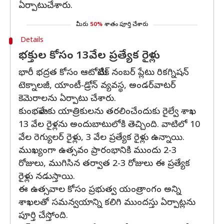
ఏర్పాటుచేశారు.
మీరు
50%
శాతం పూర్తి చేశారు
Details
భక్తుల కోసం 13వేల ప్రత్యేక రైళ్లు
భారీ భద్రత కోసం ఆటోమేటిక్ నంబర్ ప్లేటు రికగ్నిషన్
టెక్నాలజీ, యాంటీ-డ్రోన్ వ్యవస్థ, అండర్‌వాటర్
కెమెరాలను ఏర్పాటు చేశారు.
కుంభమేళాకు యాత్రికులను తరలించేందుకు రైల్వే శాఖ
13 వేల రైళ్లను అందుబాటులోకి తెచ్చింది. వాటిలో 10
వేల రెగ్యులర్ రైళ్లు, 3 వేల ప్రత్యేక రైళ్లు ఉన్నాయి.
ముఖ్యంగా ఉత్సవం ప్రారంభానికి ముందు 2-3
రోజులు, ముగిసిన తర్వాత 2-3 రోజులు ఈ ప్రత్యేక
రైళ్లు నడుస్తాయి.
ఈ ఉత్సవాల కోసం ప్రభుత్వ యంత్రాంగం అన్ని
శాఖలతో సమన్వయాన్ని కలిగి ముందస్తు ఏర్పాట్లను
పూర్తి చేస్తోంది.