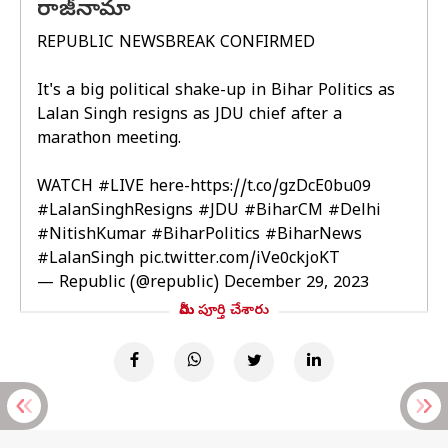
రాజీనామా
REPUBLIC NEWSBREAK CONFIRMED
It's a big political shake-up in Bihar Politics as
Lalan Singh resigns as JDU chief after a
marathon meeting.
WATCH
#LIVE
here-
https://t.co/gzDcE0bu09
#LalanSinghResigns
#JDU
#BiharCM
#Delhi
#NitishKumar
#BiharPolitics
#BiharNews
#LalanSingh
pic.twitter.com/iVe0ckjoKT
— Republic (@republic)
December 29, 2023
మీరు పూర్తి చేశారు