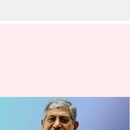
Lalan Singh: జేడీయూ చీఫ్‌ పదవికి
లలన్‌ సింగ్‌ రాజీనామా.. కొత్త JDU
చీఫ్ గా నితీష్ కుమార్