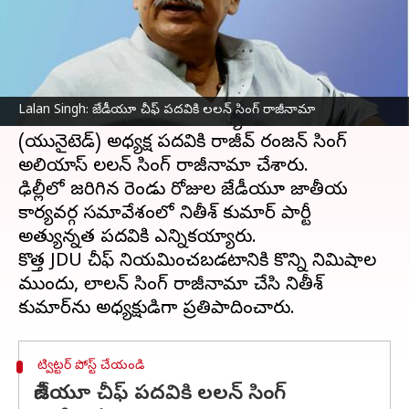
వ్రాసిన వారు
Dec 29, 2023
01:29 pm
Sirish Praharaju
ఈ వార్తాకథనం ఏంటి
బిహార్
ముఖ్యమంత్రి
నితీష్ కుమార్
పార్టీ పగ్గాలు
Lalan Singh: జేడీయూ చీఫ్‌ పదవికి లలన్‌ సింగ్‌ రాజీనామా
చేపడతారనే ఊహాగానాల మధ్య జనతాదళ్
(యునైటెడ్) అధ్యక్ష పదవికి రాజీవ్ రంజన్ సింగ్
అలియాస్ లలన్ సింగ్ రాజీనామా చేశారు.
ఢిల్లీలో జరిగిన రెండు రోజుల జేడీయూ జాతీయ
కార్యవర్గ సమావేశంలో నితీశ్ కుమార్ పార్టీ
అత్యున్నత పదవికి ఎన్నికయ్యారు.
కొత్త JDU చీఫ్‌ నియమించబడటానికి కొన్ని నిమిషాల
ముందు, లాలన్ సింగ్ రాజీనామా చేసి నితీశ్
ట్విట్టర్ పోస్ట్ చేయండి
జేడీయూ చీఫ్‌ పదవికి లలన్‌ సింగ్‌