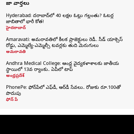
తాజా వార్తలు
Hyderabad: హైదరాబాద్‌లో 40 లక్షల ఓట్లు గల్లంతు? ఓటర్ల
జాబితాలో భారీ కోత!
హైదరాబాద్
Amaravati: అమరావతిలో కీలక ప్రాజెక్టులు రెడీ.. సీడ్‌ యాక్సెస్‌
రోడ్డు, ఎమ్మెల్యే-ఎమ్మెల్సీ టవర్లకు తుది మెరుగులు
అమరావతి
Andhra Medical College: ఆంధ్ర వైద్యకళాశాలకు జాతీయ
స్థాయిలో 13వ ర్యాంకు.. ఏపీలో టాప్
ఆంధ్రప్రదేశ్
PhonePe: ఫోన్‌పేలో ఎఫ్‌డీ, ఆర్‌డీ సేవలు.. రోజుకు రూ.100తో
పొదుపు
ఫోన్‌ పే