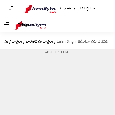
మరింత
Telugu
Telugu
హోమ్
/
వార్తలు
/
భారతదేశం వార్తలు
/
Lalan Singh: జేడీయూ చీఫ్‌ పదవికి లలన్‌ సింగ్‌ రాజీనామా.. కొత్త JDU చీఫ్ గా నితీష్ కుమార్
ADVERTISEMENT