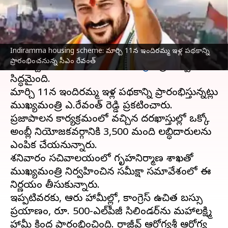
వ్రాసిన వారు
Mar 03, 2024
12:56 pm
Stalin
ఈ వార్తాకథనం ఏంటి
Indiramma housing scheme: మార్చి 11న ఇందిరమ్మ ఇళ్ల పథకాన్ని
అసెంబ్లీ ఎన్నికలకు ముందు ఇచ్చిన మరో హామీని
ప్రారంభించనున్న సీఎం రేవంత్
నెరవేర్చేందుకు
తెలంగాణ
లోని
కాంగ్రెస్
ప్రభుత్వం
సిద్ధమైంది.
మార్చి 11న ఇందిరమ్మ ఇళ్ల పథకాన్ని ప్రారంభిస్తున్నట్లు
ముఖ్యమంత్రి ఎ.రేవంత్ రెడ్డి ప్రకటించారు.
ప్రజాపాలన కార్యక్రమంలో వచ్చిన దరఖాస్తుల్లో ఒక్కో
అసెంబ్లీ నియోజకవర్గానికి 3,500 మంది లబ్ధిదారులను
ఎంపిక చేయనున్నారు.
శనివారం సచివాలయంలో గృహనిర్మాణ శాఖతో
ముఖ్యమంత్రి నిర్వహించిన సమీక్షా సమావేశంలో ఈ
నిర్ణయం తీసుకున్నారు.
ఇప్పటివరకు, ఆరు హామీల్లో, కాంగ్రెస్ ఉచిత బస్సు
ప్రయాణం, రూ. 500-ఎల్‌పీజీ సిలిండర్‌ను మహాలక్ష్మి
హామీ కింద ప్రారంభించింది. రాజీవ్ ఆరోగ్యశ్రీ ఆరోగ్య