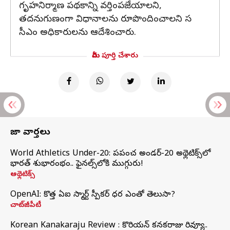
గృహనిర్మాణ పథకాన్ని వర్తింపజేయాలని,
తదనుగుణంగా విధానాలను రూపొందించాలని స
సీఎం అధికారులను ఆదేశించారు.
మీరు పూర్తి చేశారు
తాజా వార్తలు
World Athletics Under-20: ప్రపంచ అండర్-20 అథ్లెటిక్స్‌లో
భారత్‌ శుభారంభం.. ఫైనల్స్‌లోకి ముగ్గురు!
అథ్లెటిక్స్
OpenAI: కొత్త ఏఐ స్మార్ట్ స్పీకర్ ధర ఎంతో తెలుసా?
చాట్‌జీపీటీ
Korean Kanakaraju Review : కొరియన్ కనకరాజు రివ్యూ..