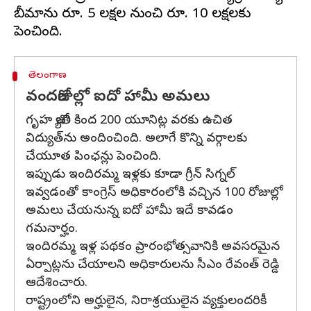
బీమాను రూ. 5 లక్షల నుంచి రూ. 10 లక్షలకు
తెలంగాణ
వందరోజుల్లో ఐదో హామీ అమలు
గృహ జ్యోతి కింద 200 యూనిట్ల వరకు ఉచిత
విద్యుత్‌ను అందించింది. అలాగే కొన్ని వర్గాలకు
చేయూత పింఛన్లు పెంచింది.
ఇప్పుడు ఇందిరమ్మ ఇళ్లకు కూడా గ్రీన్ సిగ్నల్
ఇవ్వడంతో కాంగ్రెస్ అధికారంలోకి వచ్చిన 100 రోజుల్లో
అమలు చేయనున్న ఐదో హామీ ఇదే కావడం
గమనార్హం.
ఇందిరమ్మ ఇళ్ల పథకం ప్రారంభోత్సవానికి అవసరమైన
ఏర్పాట్లను చేయాలని అధికారులను సీఎం రేవంత్ రెడ్డి
ఆదేశించారు.
రాష్ట్రంలోని అర్హులైన, నిరాశ్రయులైన వ్యక్తులందరికీ