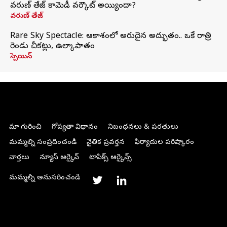
వరుణ్ తేజ్ కామెడీ వర్కౌట్ అయ్యిందా?
వరుణ్ తేజ్
Rare Sky Spectacle: ఆకాశంలో అరుదైన అద్భుతం.. ఒకే రాత్రి
రెండు చీకట్లు, ఉల్కాపాతం
స్పెయిన్
మా గురించి
గోప్యతా విధానం
నిబంధనలు & షరతులు
మమ్మల్ని సంప్రదించండి
నైతిక ప్రవర్తన
ఫిర్యాదుల పరిష్కారం
వార్తలు
న్యూస్ ఆర్కైవ్
టాపిక్స్ ఆర్కైవ్స్
మమ్మల్ని అనుసరించండి