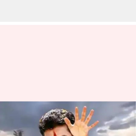
Indiramma housing scheme:
మార్చి 11న ఇందిరమ్మ ఇళ్ల పథకాన్ని
ప్రారంభించనున్న సీఎం రేవంత్