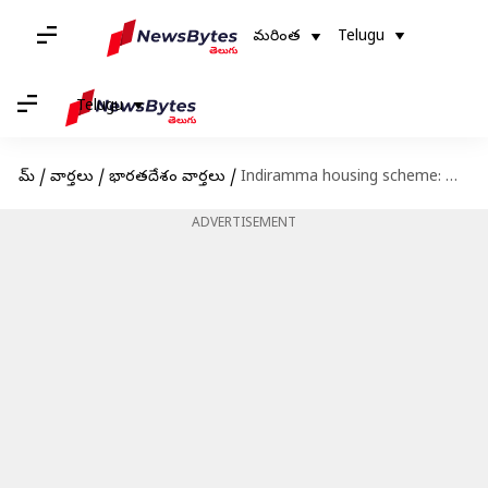
మరింత
Telugu
Telugu
హోమ్
/
వార్తలు
/
భారతదేశం వార్తలు
/
Indiramma housing scheme: మార్చి 11న ఇందిరమ్మ ఇళ్ల పథకాన్ని ప్రారంభించనున్న సీఎం రేవంత్
ADVERTISEMENT