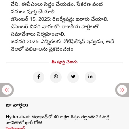
చేసి, ఈవీఎంలు సిద్ధం చేయడం, సేకరణ వంటి
పనులు పూర్తి చేయాలి.
డిసెంబర్ 15, 2025: రిజర్వేషన్లు ఖరారు చేయాలి.
డిసెంబర్ చివరి వారంలో: రాజకీయ పార్టీలతో
సమావేశాలు నిర్వహించాలి.
జనవరి 2026: ఎన్నికలకు నోటిఫికేషన్ ఇవ్వడం, అదే
నెలలో ఫలితాలను ప్రకటించడం.
మీరు పూర్తి చేశారు
తాజా వార్తలు
Hyderabad: హైదరాబాద్‌లో 40 లక్షల ఓట్లు గల్లంతు? ఓటర్ల
జాబితాలో భారీ కోత!