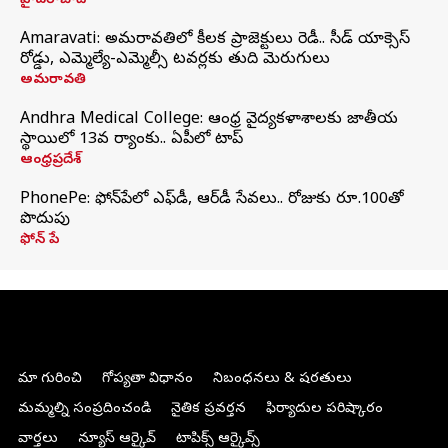
హైదరాబాద్
Amaravati: అమరావతిలో కీలక ప్రాజెక్టులు రెడీ.. సీడ్‌ యాక్సెస్‌
రోడ్డు, ఎమ్మెల్యే-ఎమ్మెల్సీ టవర్లకు తుది మెరుగులు
అమరావతి
Andhra Medical College: ఆంధ్ర వైద్యకళాశాలకు జాతీయ
స్థాయిలో 13వ ర్యాంకు.. ఏపీలో టాప్
ఆంధ్రప్రదేశ్
PhonePe: ఫోన్‌పేలో ఎఫ్‌డీ, ఆర్‌డీ సేవలు.. రోజుకు రూ.100తో
పొదుపు
ఫోన్‌ పే
మా గురించి
గోప్యతా విధానం
నిబంధనలు & షరతులు
మమ్మల్ని సంప్రదించండి
నైతిక ప్రవర్తన
ఫిర్యాదుల పరిష్కారం
వార్తలు
న్యూస్ ఆర్కైవ్
టాపిక్స్ ఆర్కైవ్స్