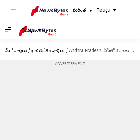
మరింత
Telugu
Telugu
హోమ్
/
వార్తలు
/
భారతదేశం వార్తలు
/
Andhra Pradesh: ఏపీలో 3 నెలల ముందే స్థానిక సంస్థల ఎన్నికలు.. రాష్ట్ర ఎన్నికల సంఘం ముందస్తు ఏర్పాట్లు
ADVERTISEMENT