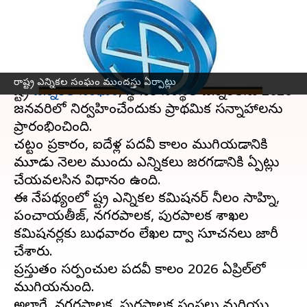
ఏర్పాట్లు
వ్రాసిన వారు
Sep 04, 2025
09:49 am
Sirish Praharaju
ఈ వార్తాకథనం ఏంటి
రాష్ట్ర ఎన్నికల సంఘం ముందస్తు ఏర్పాట్లు
రాష్ట్ర
ఎన్నికల సంఘం
, స్థానిక సంస్థల ఎన్నికలను 2026
జనవరిలో నిర్వహించేందుకు ప్రాథమిక సన్నాహాలను
ప్రారంభించింది.
చట్టం ప్రకారం, ఐదేళ్ల పదవీ కాలం ముగియడానికి
మూడు నెలల ముందు ఎన్నికలు జరగడానికి ఏర్పాట్లు
చేయవలసిన విధానం ఉంది.
ఈ నేపథ్యంలో రాష్ట్ర ఎన్నికల కమిషనర్ నీలం సాహ్ని,
పంచాయతీరాజ్, నగరపాలక, పురపాలక శాఖల
కమిషనర్లకు బుధవారం లేఖల ద్వారా సూచనలు జారీ
చేశారు.
ప్రస్తుతం సర్పంచుల పదవీ కాలం 2026 ఏప్రిల్‌లో
ముగియనుంది.
అలాగే, నగరపాలక, పురపాలక సంస్థలు మరియు