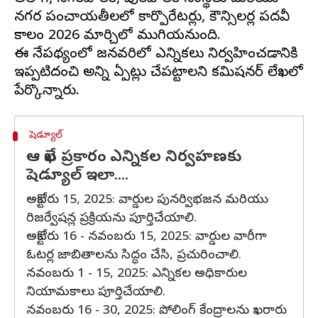
నగర పంచాయతీలలో కార్పొరేటర్లు, కౌన్సిలర్ల పదవీ
కాలం 2026 మార్చిలో ముగియనుంది.
ఈ నేపథ్యంలో జనవరిలో ఎన్నికలు నిర్వహించడానికి
ఇప్పటిదంచి అన్ని ఏర్పాట్లు చేపట్టాలని కమిషనర్ లేఖలో
షెడ్యూల్‌
ఆ లేఖ ప్రకారం ఎన్నికల నిర్వహణకు
షెడ్యూల్‌ ఇలా....
అక్టోబరు 15, 2025: వార్డుల పునర్విభజన మరియు
రిజర్వేషన్ల ప్రక్రియను పూర్తిచేయాలి.
అక్టోబరు 16 - నవంబరు 15, 2025: వార్డుల వారీగా
ఓటర్ల జాబితాలను సిద్ధం చేసి, ప్రచురించాలి.
నవంబరు 1 - 15, 2025: ఎన్నికల అధికారుల
నియామకాలు పూర్తిచేయాలి.
నవంబరు 16 - 30, 2025: పోలింగ్ కేంద్రాలను ఖరారు