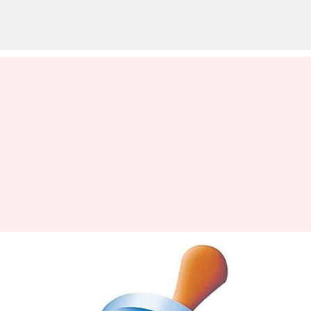
Andhra Pradesh: ఏపీలో 3 నెలల
ముందే స్థానిక సంస్థల ఎన్నికలు..
రాష్ట్ర ఎన్నికల సంఘం ముందస్తు