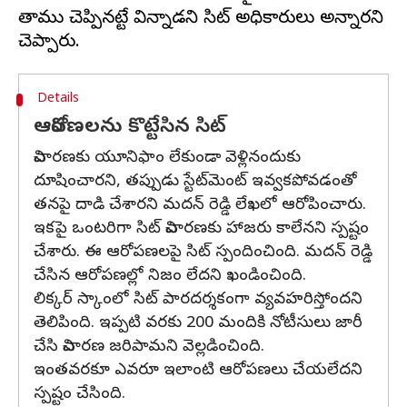
తాము చెప్పినట్టే విన్నాడని సిట్ అధికారులు అన్నారని
Details
ఆరోపణలను కొట్టేసిన సిట్
విచారణకు యూనిఫాం లేకుండా వెళ్లినందుకు
దూషించారని, తప్పుడు స్టేట్‌మెంట్ ఇవ్వకపోవడంతో
తనపై దాడి చేశారని మదన్ రెడ్డి లేఖలో ఆరోపించారు.
ఇకపై ఒంటరిగా సిట్ విచారణకు హాజరు కాలేనని స్పష్టం
చేశారు. ఈ ఆరోపణలపై సిట్ స్పందించింది. మదన్ రెడ్డి
చేసిన ఆరోపణల్లో నిజం లేదని ఖండించింది.
లిక్కర్ స్కాంలో సిట్ పారదర్శకంగా వ్యవహరిస్తోందని
తెలిపింది. ఇప్పటి వరకు 200 మందికి నోటీసులు జారీ
చేసి విచారణ జరిపామని వెల్లడించింది.
ఇంతవరకూ ఎవరూ ఇలాంటి ఆరోపణలు చేయలేదని
స్పష్టం చేసింది.