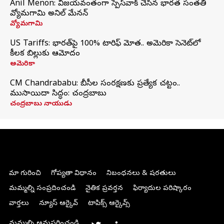
Anil Menon: విజయవంతంగా స్పేస్‌వాక్‌ చేసిన భారత సంతతి
వ్యోమగామి అనిల్‌ మేనన్
వ్యోమగామి
US Tariffs: భారత్‌పై 100% టారిఫ్‌ మోత.. అమెరికా సెనెట్‌లో
కీలక బిల్లుకు ఆమోదం
అమెరికా
CM Chandrababu: బీసీల సంరక్షణకు ప్రత్యేక చట్టం..
ముసాయిదా సిద్ధం: చంద్రబాబు
చంద్రబాబు నాయుడు
మా గురించి
గోప్యతా విధానం
నిబంధనలు & షరతులు
మమ్మల్ని సంప్రదించండి
నైతిక ప్రవర్తన
ఫిర్యాదుల పరిష్కారం
వార్తలు
న్యూస్ ఆర్కైవ్
టాపిక్స్ ఆర్కైవ్స్
మమ్మల్ని అనుసరించండి