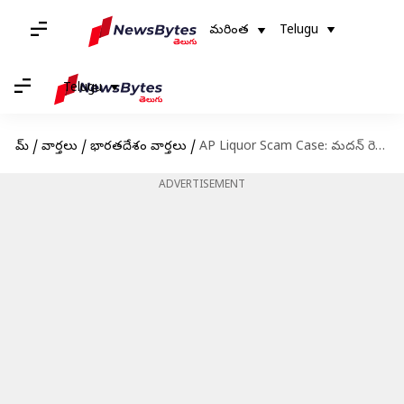
మరింత
Telugu
Telugu
హోమ్
/
వార్తలు
/
భారతదేశం వార్తలు
/
AP Liquor Scam Case: మదన్ రెడ్డి లేఖపై స్పందించిన సిట్‌.. లిక్కర్ స్కాంలో కీలక విషయాల వెల్లడి!
ADVERTISEMENT