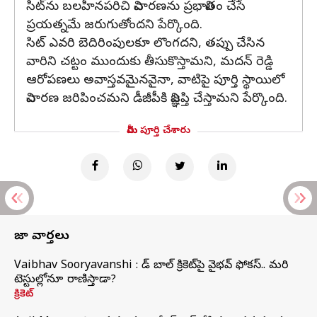
సిట్‌ను బలహీనపరిచి విచారణను ప్రభావితం చేసే
ప్రయత్నమే జరుగుతోందని పేర్కొంది.
సిట్ ఎవరి బెదిరింపులకూ లొంగదని, తప్పు చేసిన
వారిని చట్టం ముందుకు తీసుకొస్తామని, మదన్ రెడ్డి
ఆరోపణలు అవాస్తవమైనవైనా, వాటిపై పూర్తి స్థాయిలో
విచారణ జరిపించమని డీజీపీకి విజ్ఞప్తి చేస్తామని పేర్కొంది.
మీరు పూర్తి చేశారు
తాజా వార్తలు
Vaibhav Sooryavanshi : రెడ్ బాల్ క్రికెట్‌పై వైభవ్ ఫోకస్.. మరి
టెస్టుల్లోనూ రాణిస్తాడా?
క్రికెట్