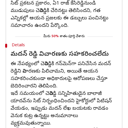
సిట్ ప్రకటన ప్రకారం, ఏ1 రాజ్ కేసిరెడ్డినుండి
ముడుపులు చెవిరెడ్డికి చేరినట్టు తెలిసిందని, గత
ఎన్నికల్లో ఆయన ప్రజలకు ఈ డబ్బులు పంచినట్టు
సమాచారం ఉందని పేర్కొంది.
మీరు
50%
శాతం పూర్తి చేశారు
Details
మదన్ రెడ్డి విచారణకు సహకరించలేదు
ఈ నేపథ్యంలో చెవిరెడ్డికి గన్‌మెన్‌గా పనిచేసిన మదన్
రెడ్డిని విచారణకు పిలిచామని, అయితే ఆయన
సహకరించకుండా అధికారులపై ఆరోపణలు చేస్తూ
బెదిరించారని తెలిపింది.
ఇదే సమయంలో చెవిరెడ్డి సన్నిహితుడైన బాలాజీ
యాదవ్‌ను సిట్ నిర్బంధించిందని హైకోర్టులో పిటిషన్
వేయడం, ఇప్పుడు మదన్ లేఖ బయటకు రావడం
వెనుక కుట్ర ఉన్నట్టు అనుమానాలు
వ్యక్తమవుతున్నాయి.