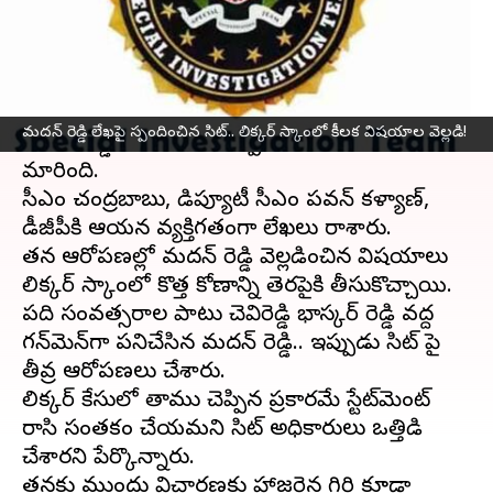
వ్రాసిన వారు
Jun 17, 2025
05:46 pm
Jayachandra Akuri
ఈ వార్తాకథనం ఏంటి
ఆంధ్రప్రదేశ్
ప్రభుత్వానికి ఏఆర్ హెడ్ కానిస్టేబుల్
మదన్ రెడ్డి లేఖపై స్పందించిన సిట్‌.. లిక్కర్ స్కాంలో కీలక విషయాల వెల్లడి!
మదన్ రెడ్డి రాసిన లేఖ ఇప్పుడు సంచలనంగా
మారింది.
సీఎం చంద్రబాబు, డిప్యూటీ సీఎం పవన్ కళ్యాణ్,
డీజీపీకి ఆయన వ్యక్తిగతంగా లేఖలు రాశారు.
తన ఆరోపణల్లో మదన్ రెడ్డి వెల్లడించిన విషయాలు
లిక్కర్ స్కాంలో కొత్త కోణాన్ని తెరపైకి తీసుకొచ్చాయి.
పది సంవత్సరాల పాటు చెవిరెడ్డి భాస్కర్ రెడ్డి వద్ద
గన్‌మెన్‌గా పనిచేసిన మదన్ రెడ్డి.. ఇప్పుడు సిట్‌ పై
తీవ్ర ఆరోపణలు చేశారు.
లిక్కర్ కేసులో తాము చెప్పిన ప్రకారమే స్టేట్‌మెంట్
రాసి సంతకం చేయమని సిట్ అధికారులు ఒత్తిడి
చేశారని పేర్కొన్నారు.
తనకు ముందు విచారణకు హాజరైన గిరి కూడా