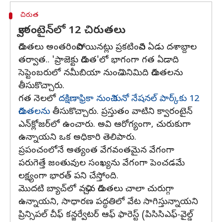
చిరుత
క్వారంటైన్‌లో 12 చిరుతలు
చిరుతలు అంతరించిపోయినట్లు ప్రకటించిన ఏడు దశాబ్దాల
తర్వాత.. 'ప్రాజెక్టు చిరుత'లో భాగంగా గత ఏడాది
సెప్టెంబరులో నమీబియా నుంచి ఎనిమిది చిరుతలను
తీసుకొచ్చారు.
గత నెలలో
దక్షిణాఫ్రికా నుంచి కునో నేషనల్ పార్క్‌కు 12
చిరుతలను
తీసుకొచ్చారు. ప్రస్తుతం వాటిని క్వారంటైన్
ఎన్‌క్లోజర్‌లో ఉంచారు. అవి ఆరోగ్యంగా, చురుకుగా
ఉన్నాయని ఒక అధికారి తెలిపారు.
ప్రపంచంలోనే అత్యంత వేగవంతమైన వేగంగా
పరుగెత్తే జంతువుల సంఖ్యను వేగంగా పెంచడమే
లక్ష్యంగా భారత్ పని చేస్తోంది.
మొదటి బ్యాచ్‌లో వచ్చిన చిరుతలు చాలా చురుగ్గా
ఉన్నాయని, సాధారణ పద్ధతిలో వేట సాగిస్తున్నాయని
ప్రిన్సిపల్ చీఫ్ కన్జర్వేటర్ ఆఫ్ ఫారెస్ట్ (పిసిసిఎఫ్-వైల్డ్