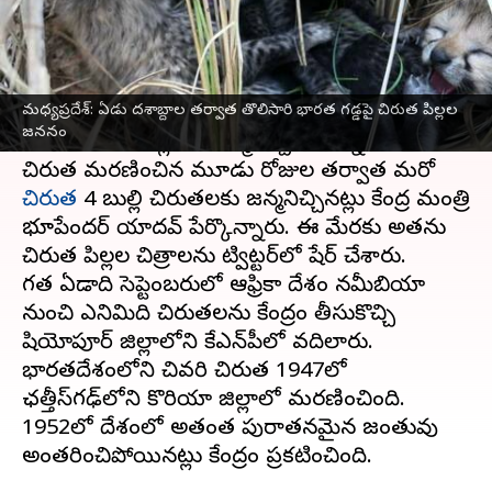
వ్రాసిన వారు
Mar 29, 2023
05:11 pm
Stalin
ఈ వార్తాకథనం ఏంటి
మధ్యప్రదేశ్: ఏడు దశాబ్దాల తర్వాత తొలిసారి భారత గడ్డపై చిరుత పిల్లల
మధ్యప్రదేశ్‌
లోని కునో నేషనల్ పార్క్‌లో నమీబియా
జననం
చిరుతపులి 4 పిల్లలకు జన్మనిచ్చింది. కిడ్నీ వ్యాధితో ఒక
చిరుత మరణించిన మూడు రోజుల తర్వాత మరో
చిరుత
4 బుల్లి చిరుతలకు జన్మనిచ్చినట్లు కేంద్ర మంత్రి
భూపేందర్ యాదవ్ పేర్కొన్నారు. ఈ మేరకు అతను
చిరుత పిల్లల చిత్రాలను ట్విట్టర్‌లో షేర్ చేశారు.
గత ఏడాది సెప్టెంబరులో ఆఫ్రికా దేశం నమీబియా
నుంచి ఎనిమిది చిరుతలను కేంద్రం తీసుకొచ్చి
షియోపూర్ జిల్లాలోని కేఎన్‌పీలో వదిలారు.
భారతదేశంలోని చివరి చిరుత 1947లో
ఛత్తీస్‌గఢ్‌లోని కొరియా జిల్లాలో మరణించింది.
1952లో దేశంలో అత్యంత పురాతనమైన జంతువు