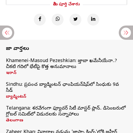
మీరు పూర్తి చేశారు
తాజా వార్తలు
Khamenei-Masoud Pezeshkian: మొజ్తాబా ఖమేనీయేనా..?
చీకటి గదిలో భేటీపై కొత్త అనుమానాలు
ఇరాన్
Sindhu: ప్రపంచ బ్యాడ్మింటన్‌ ఛాంపియన్‌షిప్‌లో సింధుకు 9వ
సీడ్
బ్యాడ్మింటన్
Telangana: శరవేగంగా ఫ్యూచర్ సిటీ మాస్టర్ ప్లాన్.. డిసెంబరులో
గ్లోబల్‌ సమిట్‌లో విడుదలకు సన్నాహాలు
తెలంగాణ
Zaheer Khan: వివాదాల నడుమ 'జాఫ్నా కింగ్స్'లోకి జహీర్