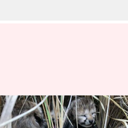
మధ్యప్రదేశ్: ఏడు దశాబ్దాల తర్వాత
తొలిసారి భారత గడ్డపై చిరుత పిల్లల
జననం