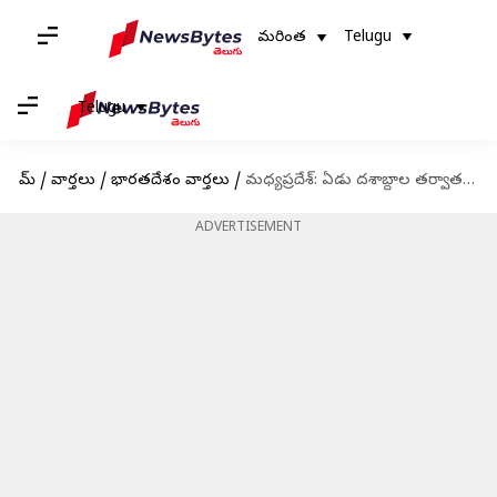
మరింత
Telugu
Telugu
హోమ్
/
వార్తలు
/
భారతదేశం వార్తలు
/
మధ్యప్రదేశ్: ఏడు దశాబ్దాల తర్వాత తొలిసారి భారత గడ్డపై చిరుత పిల్లల జననం
ADVERTISEMENT