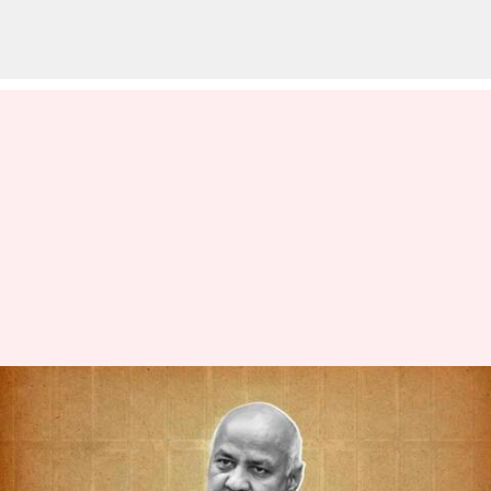
Manish Sisodia: మనీష్
సిసోడియాకి స్వల్ప ఊరట..
మధ్యంతర బెయిల్ మంజూరు