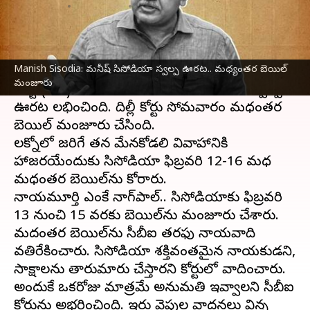
వ్రాసిన వారు
Feb 12, 2024
05:26 pm
Stalin
ఈ వార్తాకథనం ఏంటి
Manish Sisodia: మనీష్ సిసోడియా స్వల్ప ఊరట.. మధ్యంతర బెయిల్
మద్యం పాలసీ స్కామ్‌లో జైలులో ఉన్న ఆమ్ ఆద్మీ
మంజూరు
పార్టీ (ఆప్) నాయకుడు
మనీష్ సిసోడియా
కు స్వల్ప
ఊరట లభించింది. దిల్లీ కోర్టు సోమవారం మధ్యంతర
బెయిల్ మంజూరు చేసింది.
లక్నోలో జరిగే తన మేనకోడలి వివాహానికి
హాజరయ్యేందుకు సిసోడియా ఫిబ్రవరి 12-16 మధ్య
మధ్యంతర బెయిల్‌ను కోరారు.
న్యాయమూర్తి ఎంకే నాగ్‌పాల్.. సిసోడియాకు ఫిబ్రవరి
13 నుంచి 15 వరకు బెయిల్‌ను మంజూరు చేశారు.
మద్యంతర బెయిల్‌ను సీబీఐ తరఫు న్యాయవాది
వ్యతిరేకించారు. సిసోడియా శక్తివంతమైన నాయకుడని,
సాక్ష్యాలను తారుమారు చేస్తారని కోర్టులో వాదించారు.
అందుకే ఒకరోజు మాత్రమే అనుమతి ఇవ్వాలని సీబీఐ
కోర్టును అభ్యర్థించింది. ఇరు వైపుల వాదనలు విన్న