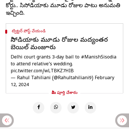
కోర్టు.. సిసోడియాకు మూడు రోజుల పాటు అనుమతి
ట్విట్టర్ పోస్ట్ చేయండి
సిసోడియాకు మూడు రోజుల మద్యంతర
బెయిల్ మంజూరు
Delhi court grants 3-day bail to
#ManishSisodia
to attend relative's wedding.
pic.twitter.com/wLTBKZ7HIB
— Rahul Tahiliani (@Rahultahiliani9)
February
12, 2024
మీరు పూర్తి చేశారు