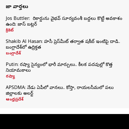
తాజా వార్తలు
Jos Buttler: నా రికార్డును వైభవ్ సూర్యవంశీ బద్దలు కొట్టే అవకాశం
ఉంది: జాస్ బట్లర్
క్రికెట్
Shakib Al Hasan: హసీనా ప్రెస్‌మీట్‌ తర్వాత షకీబ్‌ ఇంటిపై దాడి..
బంగ్లాదేశ్‌లో ఉద్రిక్తత
బంగ్లాదేశ్
Putin: రష్యా సైన్యంలో భారీ మార్పులు.. కీలక పదవుల్లో కొత్త
నియామకాలు
రష్యా
APSDMA: నేడు ఏపీలో వానలు.. కోస్తా, రాయలసీమలో పలు
జిల్లాలకు అలర్ట్
ఆంధ్రప్రదేశ్