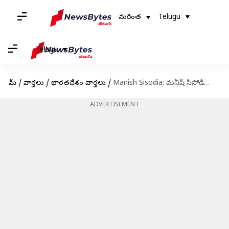
మరింత
Telugu
Telugu
హోమ్
/
వార్తలు
/
భారతదేశం వార్తలు
/
Manish Sisodia: మనీష్ సిసోడియాకి స్వల్ప ఊరట.. మధ్యంతర బెయిల్ మంజూరు
ADVERTISEMENT