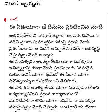
మోదీ
ఈ ఏడాది యోగా డే థీమ్‌ను ప్రకటించిన మోదీ
ఉత్తరప్రదేశ్‌లోని హాపూర్ జిల్లాలో అంతరించిపోయిన
నదిని ప్రజలు పునరుద్ధరించడంపై ప్రధాని మోదీ
ప్రశంసించారు. ఆ నదిని అమృత్ సరోవర్‌గా అభివృద్ధి
చేస్తున్నట్లు మోదీ అన్నారు.
ఈ సంవత్సరం అంతర్జాతీయ యోగా దినోత్సవం
ఇతివృత్తాన్ని కూడా మోదీ ప్రకటించారు. 'వసుధైవ
కుటుంబానికి యోగా' థీమ్‌తో ఈ ఏడాది యోగా
దినోత్సవాన్ని జరుపుకోవాలని తెలిపారు.
ఈ సారి 9వ అంతర్జాతీయ యోగా దినోత్సవం రోజున
ఐక్యరాజ్యసమితి ప్రధాన కార్యాలయంలో
మొదటిసారిగా తాను యోగా సెషన్‌కు నాయకత్వం
వహిస్తున్నట్లు మోదీ చెప్పారు. అంతర్జాతీయ యోగా