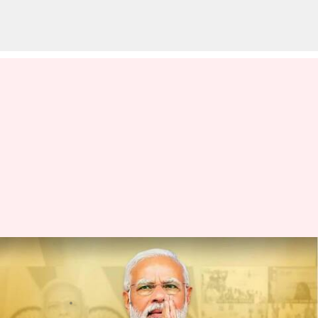
2025 నాటికి క్షయ వ్యాధి నిర్మూలనే
భారత్ లక్ష్యం: ప్రధాని మోదీ
వ్రాసిన వారు
Jun 18, 2023
01:15 pm
Stalin