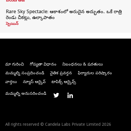
వరుణ్ తేజ్
Rare Sky Spectacle: ఆకాశంలో అరుదైన అద్భుతం.. ఒకే రాత్రి
రెండు చీకట్లు, ఉల్కాపాతం
స్పెయిన్
మా గురించి
గోప్యతా విధానం
నిబంధనలు & షరతులు
మమ్మల్ని సంప్రదించండి
నైతిక ప్రవర్తన
ఫిర్యాదుల పరిష్కారం
వార్తలు
న్యూస్ ఆర్కైవ్
టాపిక్స్ ఆర్కైవ్స్
మమ్మల్ని అనుసరించండి
All rights reserved © Candela Labs Private Limited 2026