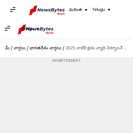
మరింత
Telugu
Telugu
హోమ్
/
వార్తలు
/
భారతదేశం వార్తలు
/
2025 నాటికి క్షయ వ్యాధి నిర్మూలనే భారత్ లక్ష్యం: ప్రధాని మోదీ
ADVERTISEMENT