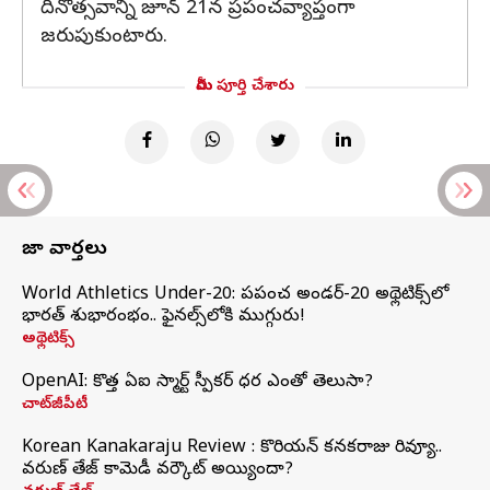
దినోత్సవాన్ని జూన్ 21న ప్రపంచవ్యాప్తంగా
జరుపుకుంటారు.
మీరు పూర్తి చేశారు
తాజా వార్తలు
World Athletics Under-20: ప్రపంచ అండర్-20 అథ్లెటిక్స్‌లో
భారత్‌ శుభారంభం.. ఫైనల్స్‌లోకి ముగ్గురు!
అథ్లెటిక్స్
OpenAI: కొత్త ఏఐ స్మార్ట్ స్పీకర్ ధర ఎంతో తెలుసా?
చాట్‌జీపీటీ
Korean Kanakaraju Review : కొరియన్ కనకరాజు రివ్యూ..
వరుణ్ తేజ్ కామెడీ వర్కౌట్ అయ్యిందా?