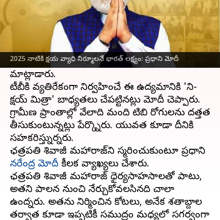
ఈ వార్తాకథనం ఏంటి
2025 నాటికి క్షయవ్యాధి (టీబీ)ని నిర్మూలించాలని
భారతదేశం
లక్ష్యంగా పెట్టుకుందని ప్రధాని మోదీ
2025 నాటికి క్షయ వ్యాధి నిర్మూలనే భారత్ లక్ష్యం: ప్రధాని మోదీ
అన్నారు. '
మన్ కీ బాత్
'లో భాగంగా ఆదివారం మోదీ
మాట్లాడారు.
టీబీకి వ్యతిరేకంగా నిర్వహించే ఈ ఉద్యమానికి 'ని-
క్షయ్ మిత్రా' బాధ్యతలు చేపట్టినట్లు మోదీ చెప్పారు.
గ్రామీణ ప్రాంతాల్లో వేలాది మంది టిబి రోగులను దత్తత
తీసుకుంటున్నట్లు పేర్కొన్నారు. యువత కూడా దీనికి
సహకరిస్తున్నారన్నారు.
ఛత్రపతి శివాజీ మహారాజ్‌ని స్మరించుకుంటూ ప్రధాని
నరేంద్ర మోదీ
కీలక వ్యాఖ్యలు చేశారు.
ఛత్రపతి శివాజీ మహారాజ్ ధైర్యసాహసాలతో పాటు,
అతని పాలన నుంచి నేర్చుకోవలసినది చాలా
ఉందన్నారు. అతను నిర్మించిన కోటలు, అనేక శతాబ్దాల
తర్వాత కూడా ఇప్పటికీ సముద్రం మధ్యలో సగర్వంగా