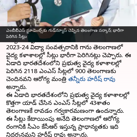
వ్రాసిన వారు
Jul 04, 2023
06:54 pm
Stalin
ఈ వార్తాకథనం ఏంటి
ఎంబీబీఎస్ స్టూడెంట్స్‌కు గుడ్‌న్యూస్ చెప్పిన తెలంగాణ సర్కార్; భారీగా
ఎంబీబీఎస్ స్టూడెంట్స్‌కు
తెలంగాణ
ప్రభుత్వం గుడ్
పెరిగిన సీట్లు
న్యూస్ చెప్పింది.
2023-24 విద్యా సంవత్సరానికి గాను తెలంగాణలో
వైద్య కళాశాలల్లో సీట్లు భారీగా పెరిగినట్లు చెప్పారు. ఈ
ఏడాది భారతదేశంలోని ప్రభుత్వ వైద్య కళాశాలల్లో
పెరిగిన 2118 ఎంబీబీఎస్ సీట్లలో 900 తెలంగాణకు
చెందినవని ఆరోగ్య మంత్రి
తన్నీరు హరీష్ రావు
అన్నారు.
ఈ ఏడాది భారతదేశంలోని ప్రభుత్వ వైద్య కళాశాలల్లో
కొత్తగా యాడ్ చేసిన ఎంబీబీఎస్ సీట్లలో 43శాతం
తెలంగాణకే రావడం గర్వకారమణంగా ఉందన్నారు.
ఈ సీట్లు కేటాయింపు అనేది తెలంగాణలో ఆరోగ్య
రంగానికి సీఎం కేసీఆర్ ఇస్తున్న ప్రాధాన్యతకు ఇది