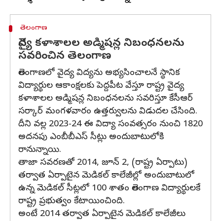
తెలంగాణ
వైద్య కళాశాలల అడ్మిషన్ల నిబంధనలను
సవరించిన తెలంగాణ
తెలంగాణలో వైద్య విద్యను అభ్యసించాలనే స్థానిక
విద్యార్థుల ఆకాంక్షలకు పెద్దపీట వేస్తూ రాష్ట్ర వైద్య
కళాశాలల అడ్మిషన్ల నిబంధనలను సవరిస్తూ కేసీఆర్
సర్కార్ మంగళవారం ఉత్తర్వులను విడుదల చేసింది.
దీని వల్ల 2023-24 ఈ విద్యా సంవత్సరం నుంచి 1820
అదనపు ఎంబీబీఎస్ సీట్లు అందుబాటులోకి
రానున్నాయి.
తాజా సవరణతో 2014, జూన్ 2, (రాష్ట్ర ఏర్పాటు)
తర్వాత ఏర్పాటైన మెడికల్ కాలేజీల్లో అందుబాటులో
ఉన్న మెడికల్ సీట్లలో 100 శాతం తెలంగాణ విద్యార్థులకే
రాష్ట్ర ప్రభుత్వం కేటాయించింది.
అంటే 2014 తర్వాత ఏర్పాటైన మెడికల్ కాలేజీలు