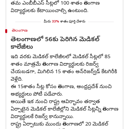
తమ ఎంబీబీఎస్ సీట్లలో 100 శాతం తెలంగాణ
విద్యార్థులకు కేటాయించాల్సి ఉంటుంది.
మీరు
33%
శాతం పూర్తి చేశారు
తెలంగాణ
తెలంగాణలో 56కు పెరిగిన మెడికల్
కాలేజీలు
ఇది వరకు మెడికల్ కాలేజీలలో మెడికల్ సీట్లలో 85
శాతం మాత్రమే తెలంగాణ విద్యార్థులకు రిజర్వ్
చేయబడగా, మిగిలిన 15 శాతం అన్‌రిజర్వ్‌డ్ కేటగిరీకి
వెళ్లేది.
ఈ 15శాతం సీట్ల కోసం తెలంగాణ, ఆంధ్రప్రదేశ్ నుంచి
అభ్యర్థులు పోటీ పడేవారు.
అయితే ఇక నుంచి రాష్ట్ర ఆవిర్భావం తర్వాత
ఏర్పాటైన మెడికల్ కాలేజీల్లోని మెడికల్ సీట్లన్నీ తెలంగాణ
విద్యార్థులకే రిజర్వ్ కానున్నాయి.
రాష్ట్ర ఏర్పాటుకు ముందు తెలంగాణలో 20 మెడికల్