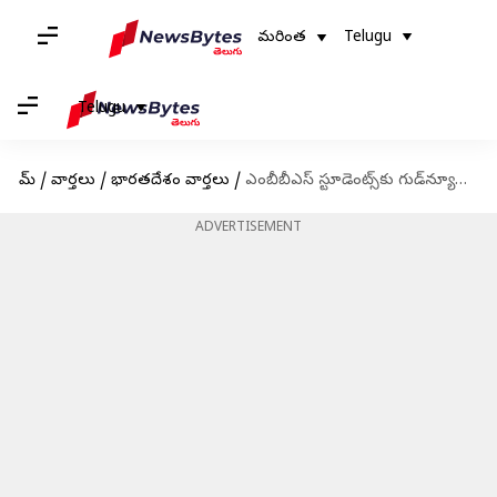
మరింత
Telugu
Telugu
హోమ్
/
వార్తలు
/
భారతదేశం వార్తలు
/
ఎంబీబీఎస్ స్టూడెంట్స్‌కు గుడ్‌న్యూస్ చెప్పిన తెలంగాణ సర్కార్; భారీగా పెరిగిన సీట్లు
ADVERTISEMENT