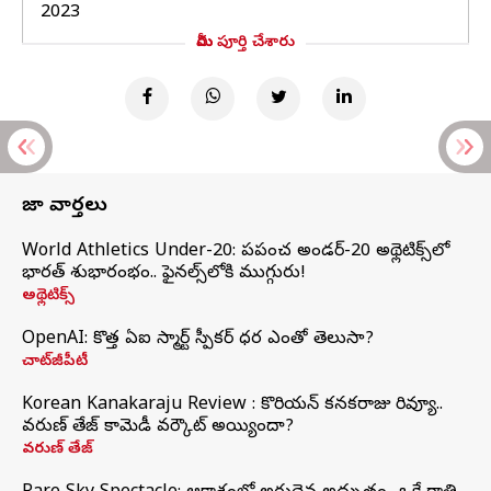
2023
మీరు పూర్తి చేశారు
తాజా వార్తలు
World Athletics Under-20: ప్రపంచ అండర్-20 అథ్లెటిక్స్‌లో
భారత్‌ శుభారంభం.. ఫైనల్స్‌లోకి ముగ్గురు!
అథ్లెటిక్స్
OpenAI: కొత్త ఏఐ స్మార్ట్ స్పీకర్ ధర ఎంతో తెలుసా?
చాట్‌జీపీటీ
Korean Kanakaraju Review : కొరియన్ కనకరాజు రివ్యూ..
వరుణ్ తేజ్ కామెడీ వర్కౌట్ అయ్యిందా?
వరుణ్ తేజ్