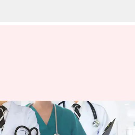
ఎంబీబీఎస్ స్టూడెంట్స్‌కు గుడ్‌న్యూస్
చెప్పిన తెలంగాణ సర్కార్; భారీగా
పెరిగిన సీట్లు